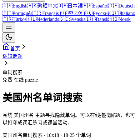
🇺🇸
English
🇭🇰
繁體中文
🇯🇵
日本語
🇪🇸
Español
🇩🇪
Deutsch
🇵🇹
Português
🇫🇷
Français
🇰🇷
한국어
🇷🇺
Русский
🇮🇹
Italiano
🇹🇷
Türkçe
🇳🇱
Nederlands
🇸🇪
Svenska
🇩🇰
Dansk
🇳🇴
Norsk
首页
逻辑谜题
单词搜索
免费 在线 puzzle
美国州名单词搜索
围绕 美国州名 主题寻找隐藏单词。可以在线拖拽解题，也可
以打印成词汇练习或课堂活动。
美国州名单词搜索 · 18x18 · 18-25 个单词