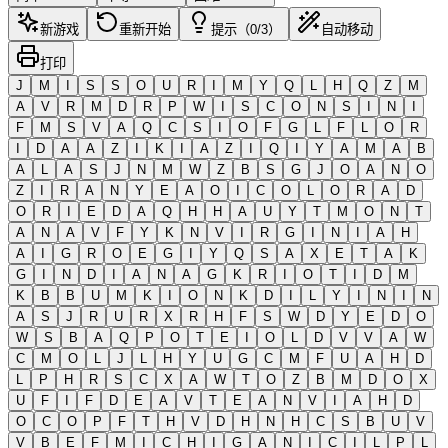
新游戏
重新开始
提示（0/3）
自动移动
打印
J
M
I
S
S
O
U
R
I
M
Y
Q
L
H
Q
Z
M
A
V
R
M
D
R
P
W
I
S
C
O
N
S
I
N
I
F
M
S
V
A
Q
C
S
I
O
F
G
L
F
L
O
R
I
D
A
A
Z
I
K
I
A
Z
I
Q
I
Y
A
M
A
B
A
L
A
S
J
N
M
W
Z
B
S
G
J
O
A
N
O
Z
I
R
A
N
Y
E
A
O
I
C
O
L
O
R
A
D
O
R
I
E
D
A
Q
H
H
A
U
Y
T
M
O
N
T
A
N
A
V
F
Y
K
N
V
I
R
G
I
N
I
A
H
A
I
G
R
O
E
G
I
Y
Q
S
A
X
E
T
A
K
G
I
N
D
I
A
N
A
G
K
R
I
O
T
I
D
M
K
B
B
U
M
K
I
O
N
K
D
I
L
Y
I
N
I
N
A
S
J
R
U
R
X
R
H
F
S
W
D
Y
E
D
O
W
S
B
A
Q
P
O
T
E
I
O
L
D
V
V
A
W
C
M
O
L
J
L
H
Y
U
G
C
M
F
U
A
H
D
L
P
H
R
S
C
X
A
W
T
O
Z
B
M
D
O
X
U
F
I
F
D
E
A
V
T
E
A
N
V
I
A
H
D
O
C
O
P
F
T
H
V
D
H
N
H
C
S
B
U
V
V
B
E
F
M
I
C
H
I
G
A
N
I
C
I
L
P
L