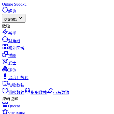
Online Sudoku
经典
益智游戏
数独
杀手
对角线
额外区域
拼图
武士
迷你
温度计数独
动物数独
猫咪数独
狗狗数独
小鸟数独
逻辑谜题
Queens
Star Battle