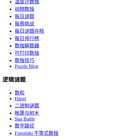
温度计数独
动物数独
每日谜题
每周挑战
每日谜题存档
每日排行榜
数独解题器
可打印数独
数独技巧
Puzzle Blog
逻辑谜题
数和
Hitori
二进制谜题
帐篷与树木
Star Battle
数字路径
Futoshiki 不等式数独