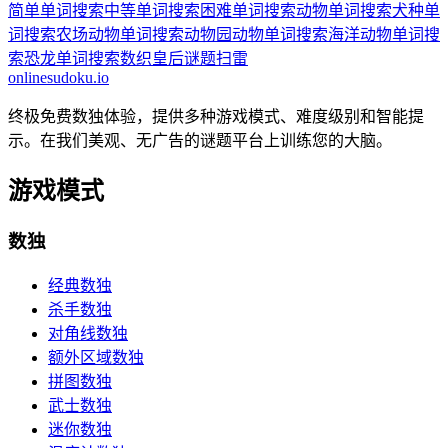
简单单词搜索
中等单词搜索
困难单词搜索
动物单词搜索
犬种单
词搜索
农场动物单词搜索
动物园动物单词搜索
海洋动物单词搜
索
恐龙单词搜索
数织
皇后谜题
扫雷
onlinesudoku.io
终极免费数独体验，提供多种游戏模式、难度级别和智能提
示。在我们美观、无广告的谜题平台上训练您的大脑。
游戏模式
数独
经典数独
杀手数独
对角线数独
额外区域数独
拼图数独
武士数独
迷你数独