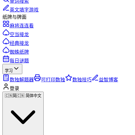
单词搜索
英文填字游戏
纸牌与牌面
麻将连连看
空当接龙
经典接龙
蜘蛛纸牌
每日谜题
学习
数独解题器
可打印数独
数独技巧
益智博客
登录
🇨🇳
简
🇨🇳 简体中文