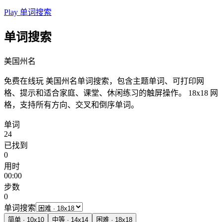
Play 单词搜索
单词搜索
美国州名
免费在线玩 美国州名单词搜索，包含主题单词、可打印网
格、提示和适合家庭、课堂、休闲练习的触屏操作。
18x18 网
格，支持所有方向、交叉和倒序单词。
单词
24
已找到
0
用时
00:00
步数
0
单词搜索
简单
·
10
x
10
中等
·
14
x
14
困难
·
18
x
18