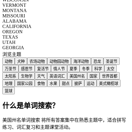
VERMONT
MONTANA
MISSOURI
ALABAMA
CALIFORNIA
OREGON
TEXAS
UTAH
GEORGIA
浏览主题
动物
犬种
农场动物
动物园动物
海洋动物
恐龙
圣诞节
万圣节
感恩节
复活节
情人节
夏季
冬季
科学
太空
太阳系
生物学
天气
英语词汇
美国州名
国家
世界首都
地理
国家公园
食物
水果
甜点
披萨
运动
美式橄榄球
篮球
什么是单词搜索？
美国州名单词搜索 将所有答案集中在熟悉主题中，适合拼写
练习、词汇复习和主题课堂活动。