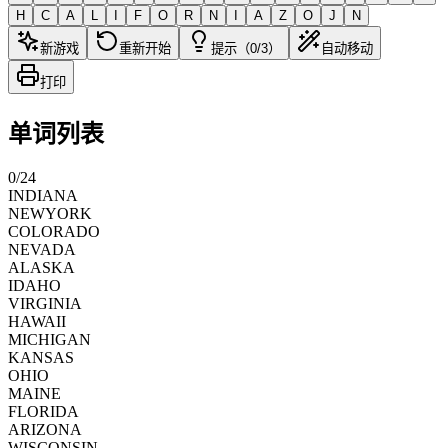
H
C
A
L
I
F
O
R
N
I
A
Z
O
J
N
新游戏
重新开始
提示（0/3）
自动移动
打印
单词列表
0
/
24
INDIANA
NEWYORK
COLORADO
NEVADA
ALASKA
IDAHO
VIRGINIA
HAWAII
MICHIGAN
KANSAS
OHIO
MAINE
FLORIDA
ARIZONA
WISCONSIN