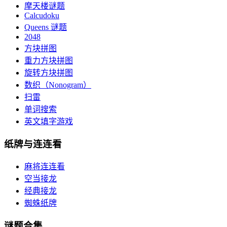
摩天楼谜题
Calcudoku
Queens 谜题
2048
方块拼图
重力方块拼图
旋转方块拼图
数织（Nonogram）
扫雷
单词搜索
英文填字游戏
纸牌与连连看
麻将连连看
空当接龙
经典接龙
蜘蛛纸牌
谜题合集