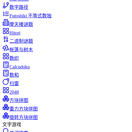
数字路径
Futoshiki 不等式数独
摩天楼谜题
Hitori
二进制谜题
帐篷与树木
数织
Calcudoku
数和
扫雷
2048
方块拼图
重力方块拼图
旋转方块拼图
文字游戏