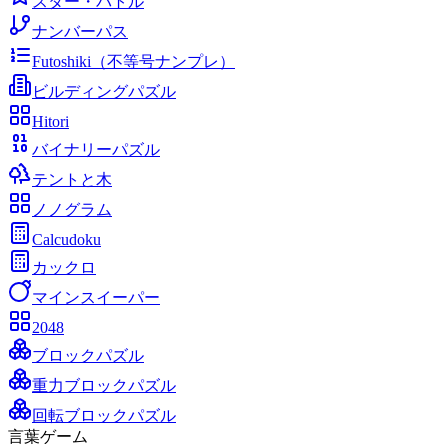
スター・バトル
ナンバーパス
Futoshiki（不等号ナンプレ）
ビルディングパズル
Hitori
バイナリーパズル
テントと木
ノノグラム
Calcudoku
カックロ
マインスイーパー
2048
ブロックパズル
重力ブロックパズル
回転ブロックパズル
言葉ゲーム