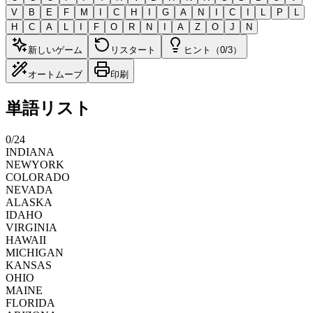
V
B
E
F
M
I
C
H
I
G
A
N
I
C
I
L
P
L
H
C
A
L
I
F
O
R
N
I
A
Z
O
J
N
新しいゲーム
リスタート
ヒント（0/3）
オートムーブ
印刷
単語リスト
0
/
24
INDIANA
NEWYORK
COLORADO
NEVADA
ALASKA
IDAHO
VIRGINIA
HAWAII
MICHIGAN
KANSAS
OHIO
MAINE
FLORIDA