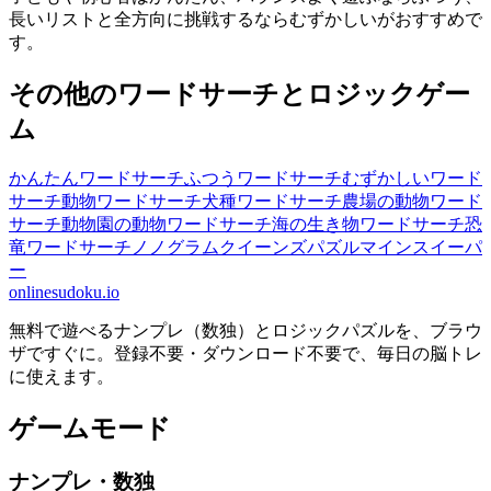
長いリストと全方向に挑戦するならむずかしいがおすすめで
す。
その他のワードサーチとロジックゲー
ム
かんたんワードサーチ
ふつうワードサーチ
むずかしいワード
サーチ
動物ワードサーチ
犬種ワードサーチ
農場の動物ワード
サーチ
動物園の動物ワードサーチ
海の生き物ワードサーチ
恐
竜ワードサーチ
ノノグラム
クイーンズパズル
マインスイーパ
ー
onlinesudoku.io
無料で遊べるナンプレ（数独）とロジックパズルを、ブラウ
ザですぐに。登録不要・ダウンロード不要で、毎日の脳トレ
に使えます。
ゲームモード
ナンプレ・数独