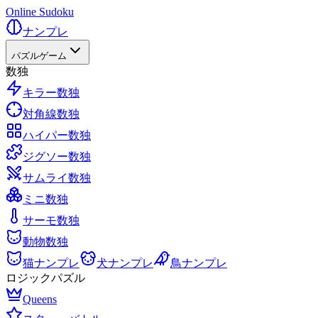
Online Sudoku
ナンプレ
パズルゲーム
数独
キラー数独
対角線数独
ハイパー数独
ジグソー数独
サムライ数独
ミニ数独
サーモ数独
動物数独
猫ナンプレ
犬ナンプレ
鳥ナンプレ
ロジックパズル
Queens