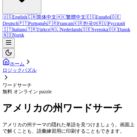
🇺🇸
English
🇨🇳
简体中文
🇭🇰
繁體中文
🇪🇸
Español
🇩🇪
Deutsch
🇵🇹
Português
🇫🇷
Français
🇰🇷
한국어
🇷🇺
Русский
🇮🇹
Italiano
🇹🇷
Türkçe
🇳🇱
Nederlands
🇸🇪
Svenska
🇩🇰
Dansk
🇳🇴
Norsk
ホーム
ロジックパズル
ワードサーチ
無料 オンライン puzzle
アメリカの州ワードサーチ
アメリカの州テーマの隠れた単語を見つけましょう。画面上
で解くことも、語彙練習用に印刷することもできます。