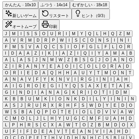
かんたん
·
10
x
10
ふつう
·
14
x
14
むずかしい
·
18
x
18
新しいゲーム
リスタート
ヒント（0/3）
オートムーブ
印刷
J
M
I
S
S
O
U
R
I
M
Y
Q
L
H
Q
Z
M
A
V
R
M
D
R
P
W
I
S
C
O
N
S
I
N
I
F
M
S
V
A
Q
C
S
I
O
F
G
L
F
L
O
R
I
D
A
A
Z
I
K
I
A
Z
I
Q
I
Y
A
M
A
B
A
L
A
S
J
N
M
W
Z
B
S
G
J
O
A
N
O
Z
I
R
A
N
Y
E
A
O
I
C
O
L
O
R
A
D
O
R
I
E
D
A
Q
H
H
A
U
Y
T
M
O
N
T
A
N
A
V
F
Y
K
N
V
I
R
G
I
N
I
A
H
A
I
G
R
O
E
G
I
Y
Q
S
A
X
E
T
A
K
G
I
N
D
I
A
N
A
G
K
R
I
O
T
I
D
M
K
B
B
U
M
K
I
O
N
K
D
I
L
Y
I
N
I
N
A
S
J
R
U
R
X
R
H
F
S
W
D
Y
E
D
O
W
S
B
A
Q
P
O
T
E
I
O
L
D
V
V
A
W
C
M
O
L
J
L
H
Y
U
G
C
M
F
U
A
H
D
L
P
H
R
S
C
X
A
W
T
O
Z
B
M
D
O
X
U
F
I
F
D
E
A
V
T
E
A
N
V
I
A
H
D
O
C
O
P
F
T
H
V
D
H
N
H
C
S
B
U
V