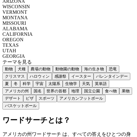
ARIZONA
WISCONSIN
VERMONT
MONTANA
MISSOURI
ALABAMA
CALIFORNIA
OREGON
TEXAS
UTAH
GEORGIA
テーマを見る
動物
犬種
農場の動物
動物園の動物
海の生き物
恐竜
クリスマス
ハロウィン
感謝祭
イースター
バレンタインデー
夏
冬
科学
宇宙
太陽系
生物学
天気
英単語
アメリカの州
国名
世界の首都
地理
国立公園
食べ物
果物
デザート
ピザ
スポーツ
アメリカンフットボール
バスケットボール
ワードサーチとは？
アメリカの州ワードサーチ は、すべての答えをひとつの身