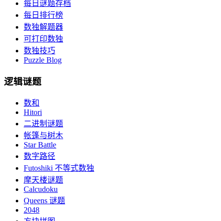
每日谜题存档
每日排行榜
数独解题器
可打印数独
数独技巧
Puzzle Blog
逻辑谜题
数和
Hitori
二进制谜题
帐篷与树木
Star Battle
数字路径
Futoshiki 不等式数独
摩天楼谜题
Calcudoku
Queens 谜题
2048