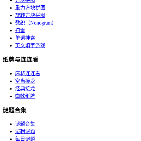
方块拼图
重力方块拼图
旋转方块拼图
数织（Nonogram）
扫雷
单词搜索
英文填字游戏
纸牌与连连看
麻将连连看
空当接龙
经典接龙
蜘蛛纸牌
谜题合集
谜题合集
逻辑谜题
每日谜题