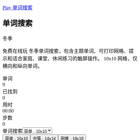
Play 单词搜索
单词搜索
冬季
免费在线玩 冬季单词搜索，包含主题单词、可打印网格、提
示和适合家庭、课堂、休闲练习的触屏操作。
10x10 网格，仅
横向和纵向单词。
单词
9
已找到
0
用时
00:00
步数
0
单词搜索
简单
·
10
x
10
中等
·
14
x
14
困难
·
18
x
18