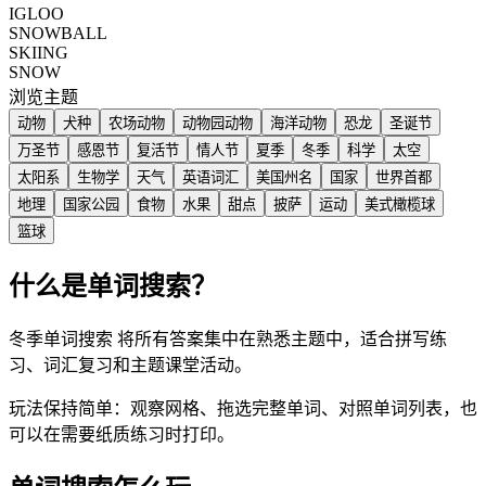
IGLOO
SNOWBALL
SKIING
SNOW
浏览主题
动物
犬种
农场动物
动物园动物
海洋动物
恐龙
圣诞节
万圣节
感恩节
复活节
情人节
夏季
冬季
科学
太空
太阳系
生物学
天气
英语词汇
美国州名
国家
世界首都
地理
国家公园
食物
水果
甜点
披萨
运动
美式橄榄球
篮球
什么是单词搜索？
冬季单词搜索 将所有答案集中在熟悉主题中，适合拼写练
习、词汇复习和主题课堂活动。
玩法保持简单：观察网格、拖选完整单词、对照单词列表，也
可以在需要纸质练习时打印。