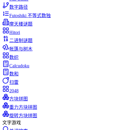
数字路径
Futoshiki 不等式数独
摩天楼谜题
Hitori
二进制谜题
帐篷与树木
数织
Calcudoku
数和
扫雷
2048
方块拼图
重力方块拼图
旋转方块拼图
文字游戏