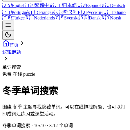
🇺🇸
English
🇭🇰
繁體中文
🇯🇵
日本語
🇪🇸
Español
🇩🇪
Deutsch
🇵🇹
Português
🇫🇷
Français
🇰🇷
한국어
🇷🇺
Русский
🇮🇹
Italiano
🇹🇷
Türkçe
🇳🇱
Nederlands
🇸🇪
Svenska
🇩🇰
Dansk
🇳🇴
Norsk
首页
逻辑谜题
单词搜索
免费 在线 puzzle
冬季单词搜索
围绕 冬季 主题寻找隐藏单词。可以在线拖拽解题，也可以打
印成词汇练习或课堂活动。
冬季单词搜索 · 10x10 · 8-12 个单词