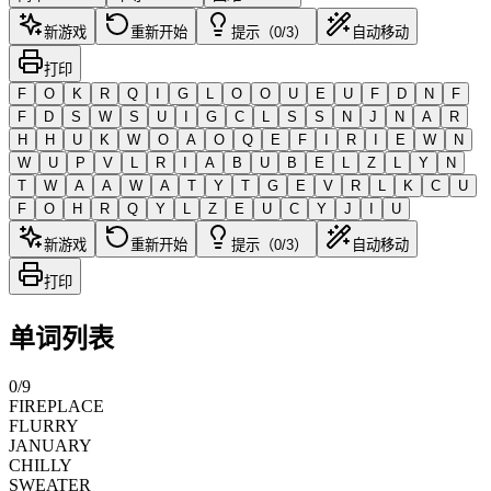
新游戏
重新开始
提示（0/3）
自动移动
打印
F
O
K
R
Q
I
G
L
O
O
U
E
U
F
D
N
F
F
D
S
W
S
U
I
G
C
L
S
S
N
J
N
A
R
H
H
U
K
W
O
A
O
Q
E
F
I
R
I
E
W
N
W
U
P
V
L
R
I
A
B
U
B
E
L
Z
L
Y
N
T
W
A
A
W
A
T
Y
T
G
E
V
R
L
K
C
U
F
O
H
R
Q
Y
L
Z
E
U
C
Y
J
I
U
新游戏
重新开始
提示（0/3）
自动移动
打印
单词列表
0
/
9
FIREPLACE
FLURRY
JANUARY
CHILLY
SWEATER