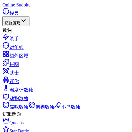
Online Sudoku
经典
益智游戏
数独
杀手
对角线
额外区域
拼图
武士
迷你
温度计数独
动物数独
猫咪数独
狗狗数独
小鸟数独
逻辑谜题
Queens
Star Battle