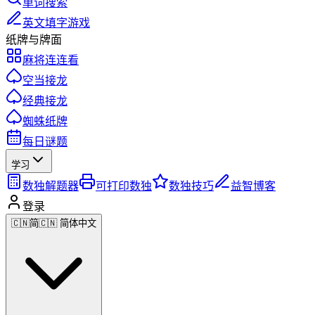
单词搜索
英文填字游戏
纸牌与牌面
麻将连连看
空当接龙
经典接龙
蜘蛛纸牌
每日谜题
学习
数独解题器
可打印数独
数独技巧
益智博客
登录
🇨🇳
简
🇨🇳 简体中文