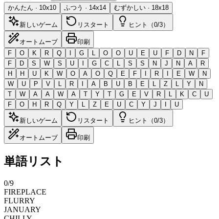
かんたん
·
10
x
10
ふつう
·
14
x
14
むずかしい
·
18
x
18
新しいゲーム
リスタート
ヒント（0/3）
オートムーブ
印刷
F
O
K
R
Q
I
G
L
O
O
U
E
U
F
D
N
F
F
D
S
W
S
U
I
G
C
L
S
S
N
J
N
A
R
H
H
U
K
W
O
A
O
Q
E
F
I
R
I
E
W
N
W
U
P
V
L
R
I
A
B
U
B
E
L
Z
L
Y
N
T
W
A
A
W
A
T
Y
T
G
E
V
R
L
K
C
U
F
O
H
R
Q
Y
L
Z
E
U
C
Y
J
I
U
新しいゲーム
リスタート
ヒント（0/3）
オートムーブ
印刷
単語リスト
0
/
9
FIREPLACE
FLURRY
JANUARY
CHILLY