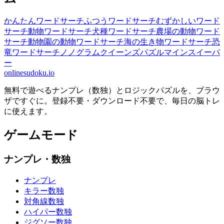
かんたんワードサーチ
ふつうワードサーチ
むずかしいワード
サーチ
動物ワードサーチ
犬種ワードサーチ
農場の動物ワード
サーチ
動物園の動物ワードサーチ
海の生き物ワードサーチ
恐
竜ワードサーチ
ノノグラム
クイーンズパズル
マインスイーパ
ー
onlinesudoku.io
無料で遊べるナンプレ（数独）とロジックパズルを、ブラウ
ザですぐに。登録不要・ダウンロード不要で、毎日の脳トレ
に使えます。
ゲームモード
ナンプレ・数独
ナンプレ
キラー数独
対角線数独
ハイパー数独
ジグソー数独