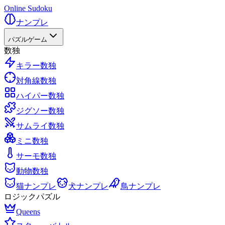
Online Sudoku
ナンプレ
パズルゲーム
数独
キラー数独
対角線数独
ハイパー数独
ジグソー数独
サムライ数独
ミニ数独
サーモ数独
動物数独
猫ナンプレ
犬ナンプレ
鳥ナンプレ
ロジックパズル
Queens