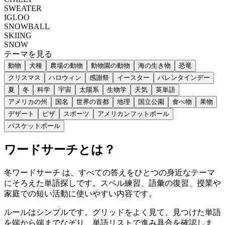
SWEATER
IGLOO
SNOWBALL
SKIING
SNOW
テーマを見る
動物
犬種
農場の動物
動物園の動物
海の生き物
恐竜
クリスマス
ハロウィン
感謝祭
イースター
バレンタインデー
夏
冬
科学
宇宙
太陽系
生物学
天気
英単語
アメリカの州
国名
世界の首都
地理
国立公園
食べ物
果物
デザート
ピザ
スポーツ
アメリカンフットボール
バスケットボール
ワードサーチとは？
冬ワードサーチ は、すべての答えをひとつの身近なテーマ
にそろえた単語探しです。スペル練習、語彙の復習、授業や
家庭での短い活動に使いやすい内容です。
ルールはシンプルです。グリッドをよく見て、見つけた単語
を端から端までなぞり、単語リストで進み具合を確認しま