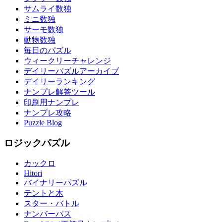
サムライ数独
ミニ数独
サーモ数独
動物数独
毎日のパズル
ウィークリーチャレンジ
デイリーパズルアーカイブ
デイリーランキング
ナンプレ解答ツール
印刷用ナンプレ
ナンプレ攻略
Puzzle Blog
ロジックパズル
カックロ
Hitori
バイナリーパズル
テントと木
スター・バトル
ナンバーパス