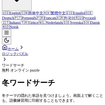
🇺🇸
English
🇨🇳
简体中文
🇭🇰
繁體中文
🇪🇸
Español
🇩🇪
Deutsch
🇵🇹
Português
🇫🇷
Français
🇰🇷
한국어
🇷🇺
Русский
🇮🇹
Italiano
🇹🇷
Türkçe
🇳🇱
Nederlands
🇸🇪
Svenska
🇩🇰
Dansk
🇳🇴
Norsk
ホーム
ロジックパズル
ワードサーチ
無料 オンライン puzzle
冬ワードサーチ
冬テーマの隠れた単語を見つけましょう。画面上で解くこと
も、語彙練習用に印刷することもできます。