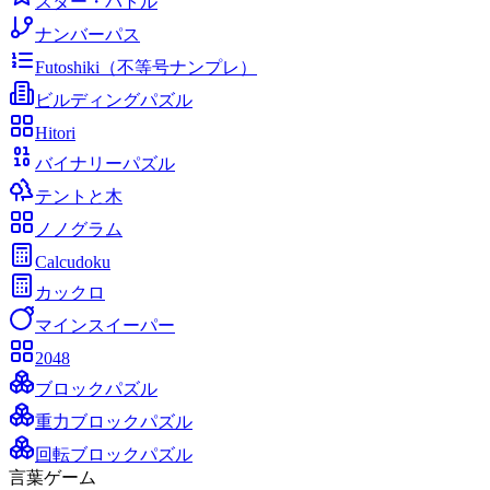
スター・バトル
ナンバーパス
Futoshiki（不等号ナンプレ）
ビルディングパズル
Hitori
バイナリーパズル
テントと木
ノノグラム
Calcudoku
カックロ
マインスイーパー
2048
ブロックパズル
重力ブロックパズル
回転ブロックパズル
言葉ゲーム