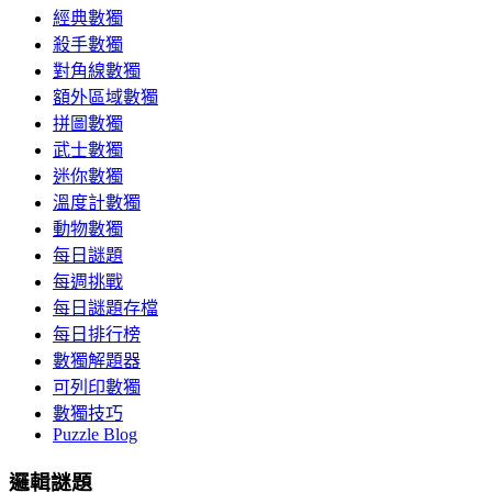
經典數獨
殺手數獨
對角線數獨
額外區域數獨
拼圖數獨
武士數獨
迷你數獨
溫度計數獨
動物數獨
每日謎題
每週挑戰
每日謎題存檔
每日排行榜
數獨解題器
可列印數獨
數獨技巧
Puzzle Blog
邏輯謎題