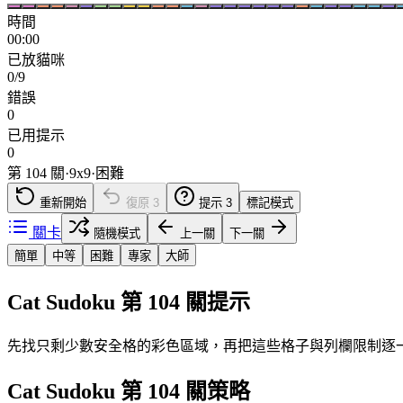
時間
00:00
已放貓咪
0/9
錯誤
0
已用提示
0
第 104 關
·
9
x
9
·
困難
重新開始
復原
3
提示
3
標記模式
關卡
隨機模式
上一關
下一關
簡單
中等
困難
專家
大師
Cat Sudoku 第 104 關提示
先找只剩少數安全格的彩色區域，再把這些格子與列欄限制逐
Cat Sudoku 第 104 關策略