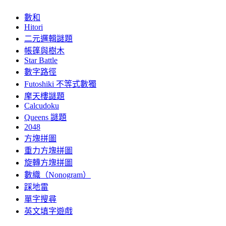
數和
Hitori
二元邏輯謎題
帳篷與樹木
Star Battle
數字路徑
Futoshiki 不等式數獨
摩天樓謎題
Calcudoku
Queens 謎題
2048
方塊拼圖
重力方塊拼圖
旋轉方塊拼圖
數織（Nonogram）
踩地雷
單字搜尋
英文填字遊戲