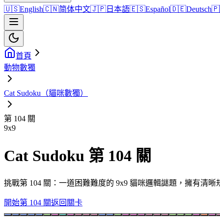
🇺🇸
English
🇨🇳
简体中文
🇯🇵
日本語
🇪🇸
Español
🇩🇪
Deutsch
🇵
首頁
動物數獨
Cat Sudoku（貓咪數獨）
第 104 關
9
x
9
Cat Sudoku 第 104 關
挑戰第 104 關：一道困難難度的 9x9 貓咪邏輯謎題，擁有
開始第 104 關
返回關卡