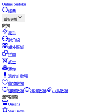
Online Sudoku
經典
益智遊戲
數獨
殺手
對角線
額外區域
拼圖
武士
迷你
溫度計數獨
動物數獨
貓咪數獨
狗狗數獨
小鳥數獨
邏輯謎題
Queens
Star Battle