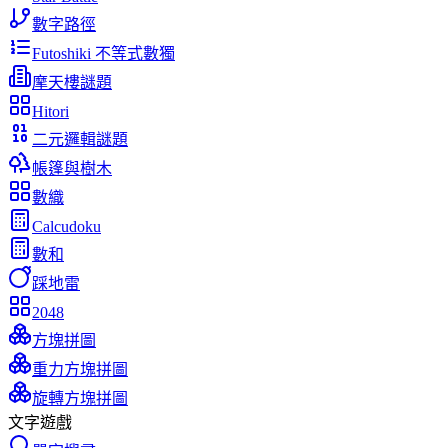
數字路徑
Futoshiki 不等式數獨
摩天樓謎題
Hitori
二元邏輯謎題
帳篷與樹木
數織
Calcudoku
數和
踩地雷
2048
方塊拼圖
重力方塊拼圖
旋轉方塊拼圖
文字遊戲