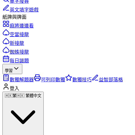
單字搜尋
英文填字遊戲
紙牌與牌面
麻將連連看
空當接龍
新接龍
蜘蛛接龍
每日謎題
學習
數獨解題器
可列印數獨
數獨技巧
益智部落格
登入
🇭🇰
繁
🇭🇰 繁體中文