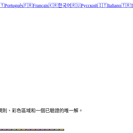
🇹
Português
🇫🇷
Français
🇰🇷
한국어
🇷🇺
Русский
🇮🇹
Italiano
🇹🇷
T
清晰規則、彩色區域和一個已驗證的唯一解。