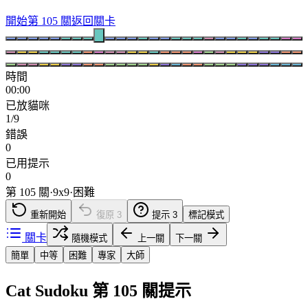
開始第 105 關
返回關卡
時間
00:00
已放貓咪
1/9
錯誤
0
已用提示
0
第 105 關
·
9
x
9
·
困難
重新開始
復原
3
提示
3
標記模式
關卡
隨機模式
上一關
下一關
簡單
中等
困難
專家
大師
Cat Sudoku 第 105 關提示