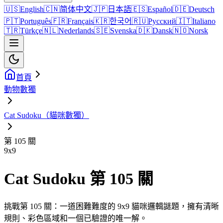
🇺🇸
English
🇨🇳
简体中文
🇯🇵
日本語
🇪🇸
Español
🇩🇪
Deutsch
🇵🇹
Português
🇫🇷
Français
🇰🇷
한국어
🇷🇺
Русский
🇮🇹
Italiano
🇹🇷
Türkçe
🇳🇱
Nederlands
🇸🇪
Svenska
🇩🇰
Dansk
🇳🇴
Norsk
首頁
動物數獨
Cat Sudoku（貓咪數獨）
第 105 關
9
x
9
Cat Sudoku 第 105 關
挑戰第 105 關：一道困難難度的 9x9 貓咪邏輯謎題，擁有清晰
規則、彩色區域和一個已驗證的唯一解。