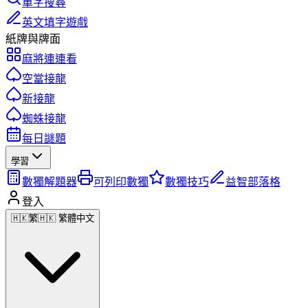
單字搜尋
英文填字遊戲
紙牌與牌面
麻將連連看
空當接龍
新接龍
蜘蛛接龍
每日謎題
學習
數獨解題器
可列印數獨
數獨技巧
益智部落格
登入
🇭🇰
繁
🇭🇰 繁體中文