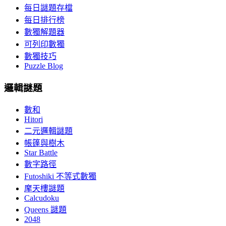
每日謎題存檔
每日排行榜
數獨解題器
可列印數獨
數獨技巧
Puzzle Blog
邏輯謎題
數和
Hitori
二元邏輯謎題
帳篷與樹木
Star Battle
數字路徑
Futoshiki 不等式數獨
摩天樓謎題
Calcudoku
Queens 謎題
2048