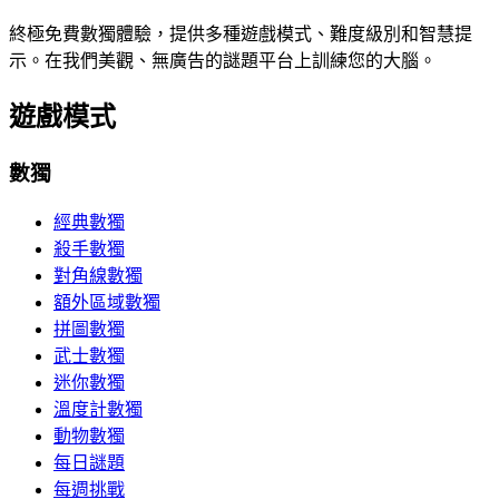
終極免費數獨體驗，提供多種遊戲模式、難度級別和智慧提
示。在我們美觀、無廣告的謎題平台上訓練您的大腦。
遊戲模式
數獨
經典數獨
殺手數獨
對角線數獨
額外區域數獨
拼圖數獨
武士數獨
迷你數獨
溫度計數獨
動物數獨
每日謎題
每週挑戰