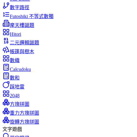
數字路徑
Futoshiki 不等式數獨
摩天樓謎題
Hitori
二元邏輯謎題
帳篷與樹木
數織
Calcudoku
數和
踩地雷
2048
方塊拼圖
重力方塊拼圖
旋轉方塊拼圖
文字遊戲