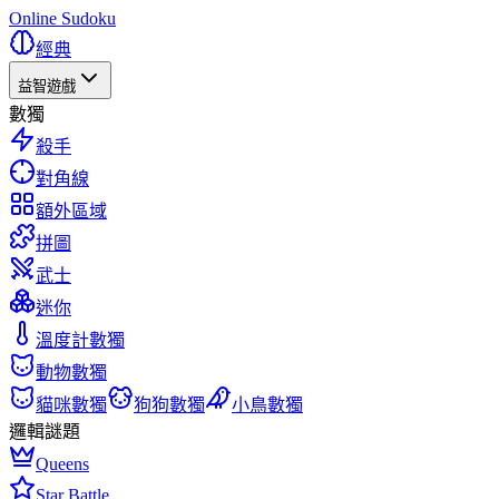
Online Sudoku
經典
益智遊戲
數獨
殺手
對角線
額外區域
拼圖
武士
迷你
溫度計數獨
動物數獨
貓咪數獨
狗狗數獨
小鳥數獨
邏輯謎題
Queens
Star Battle