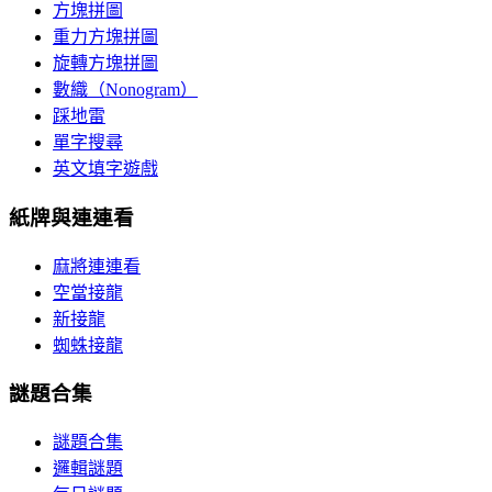
方塊拼圖
重力方塊拼圖
旋轉方塊拼圖
數織（Nonogram）
踩地雷
單字搜尋
英文填字遊戲
紙牌與連連看
麻將連連看
空當接龍
新接龍
蜘蛛接龍
謎題合集
謎題合集
邏輯謎題