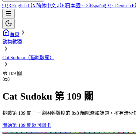
🇺🇸
English
🇨🇳
简体中文
🇯🇵
日本語
🇪🇸
Español
🇩🇪
Deutsch
🇵
首頁
動物數獨
Cat Sudoku（貓咪數獨）
第 109 關
8
x
8
Cat Sudoku 第 109 關
挑戰第 109 關：一道困難難度的 8x8 貓咪邏輯謎題，擁有
開始第 109 關
返回關卡