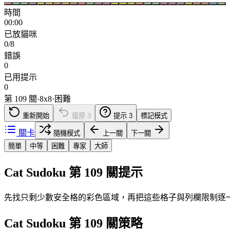
時間
00:00
已放貓咪
0/8
錯誤
0
已用提示
0
第 109 關
·
8
x
8
·
困難
重新開始
復原
3
提示
3
標記模式
關卡
隨機模式
上一關
下一關
簡單
中等
困難
專家
大師
Cat Sudoku 第 109 關提示
先找只剩少數安全格的彩色區域，再把這些格子與列欄限制逐
Cat Sudoku 第 109 關策略