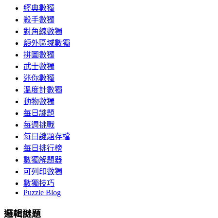
經典數獨
殺手數獨
對角線數獨
額外區域數獨
拼圖數獨
武士數獨
迷你數獨
溫度計數獨
動物數獨
每日謎題
每週挑戰
每日謎題存檔
每日排行榜
數獨解題器
可列印數獨
數獨技巧
Puzzle Blog
邏輯謎題