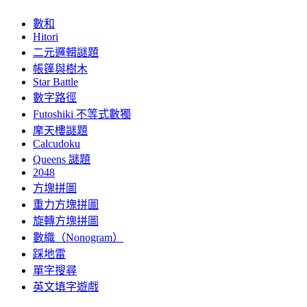
數和
Hitori
二元邏輯謎題
帳篷與樹木
Star Battle
數字路徑
Futoshiki 不等式數獨
摩天樓謎題
Calcudoku
Queens 謎題
2048
方塊拼圖
重力方塊拼圖
旋轉方塊拼圖
數織（Nonogram）
踩地雷
單字搜尋
英文填字遊戲