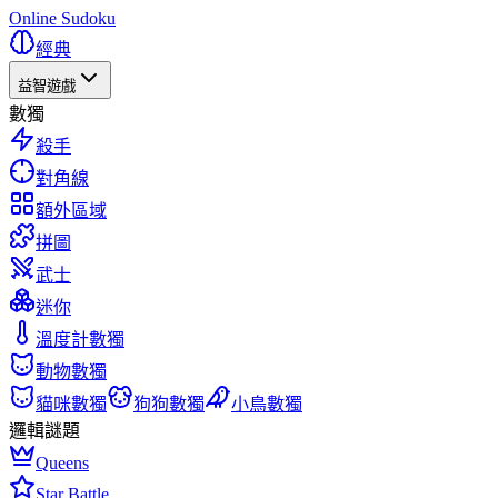
Online Sudoku
經典
益智遊戲
數獨
殺手
對角線
額外區域
拼圖
武士
迷你
溫度計數獨
動物數獨
貓咪數獨
狗狗數獨
小鳥數獨
邏輯謎題
Queens
Star Battle