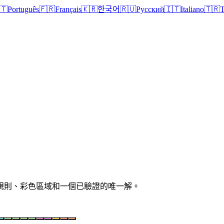
🇹
Português
🇫🇷
Français
🇰🇷
한국어
🇷🇺
Русский
🇮🇹
Italiano
🇹🇷
T
清晰規則、彩色區域和一個已驗證的唯一解。