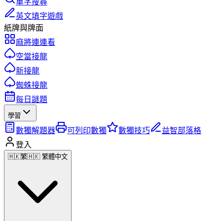
單字搜尋
英文填字遊戲
紙牌與牌面
麻將連連看
空當接龍
新接龍
蜘蛛接龍
每日謎題
學習
數獨解題器
可列印數獨
數獨技巧
益智部落格
登入
🇭🇰
繁
🇭🇰 繁體中文