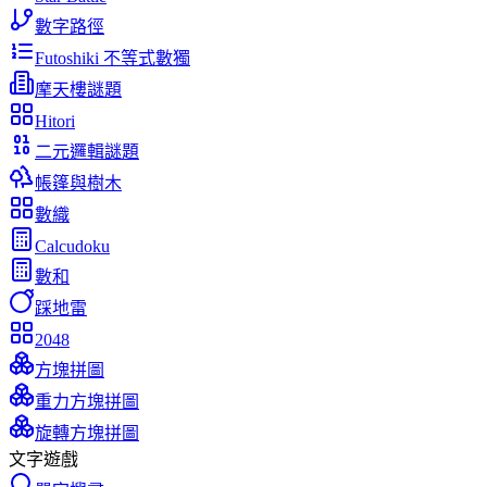
數字路徑
Futoshiki 不等式數獨
摩天樓謎題
Hitori
二元邏輯謎題
帳篷與樹木
數織
Calcudoku
數和
踩地雷
2048
方塊拼圖
重力方塊拼圖
旋轉方塊拼圖
文字遊戲