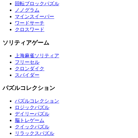
回転ブロックパズル
ノノグラム
マインスイーパー
ワードサーチ
クロスワード
ソリティアゲーム
上海麻雀ソリティア
フリーセル
クロンダイク
スパイダー
パズルコレクション
パズルコレクション
ロジックパズル
デイリーパズル
脳トレゲーム
クイックパズル
リラックスパズル