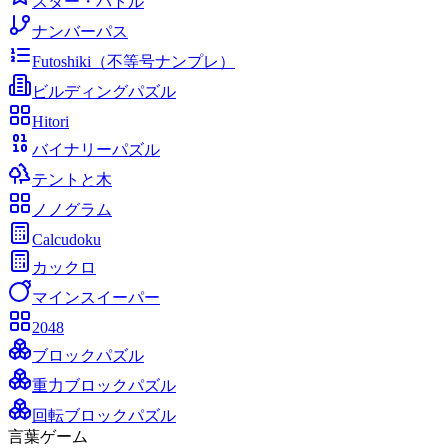
スター・バトル
ナンバーパス
Futoshiki（不等号ナンプレ）
ビルディングパズル
Hitori
バイナリーパズル
テントと木
ノノグラム
Calcudoku
カックロ
マインスイーパー
2048
ブロックパズル
重力ブロックパズル
回転ブロックパズル
言葉ゲーム