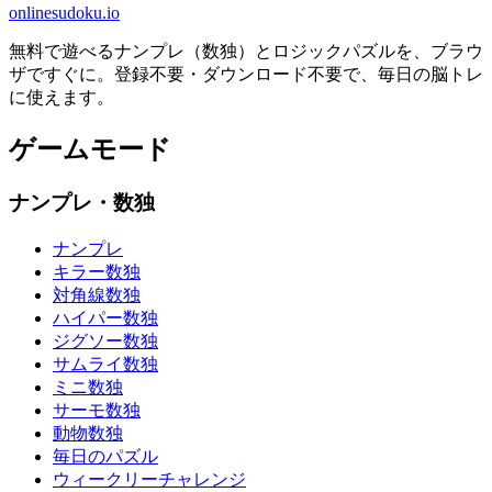
onlinesudoku.io
無料で遊べるナンプレ（数独）とロジックパズルを、ブラウ
ザですぐに。登録不要・ダウンロード不要で、毎日の脳トレ
に使えます。
ゲームモード
ナンプレ・数独
ナンプレ
キラー数独
対角線数独
ハイパー数独
ジグソー数独
サムライ数独
ミニ数独
サーモ数独
動物数独
毎日のパズル
ウィークリーチャレンジ