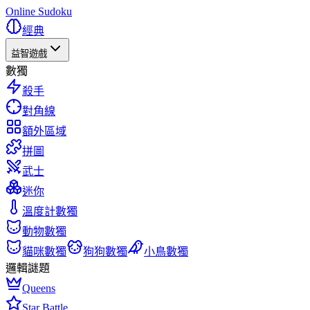
Online Sudoku
經典
益智遊戲
數獨
殺手
對角線
額外區域
拼圖
武士
迷你
溫度計數獨
動物數獨
貓咪數獨
狗狗數獨
小鳥數獨
邏輯謎題
Queens
Star Battle