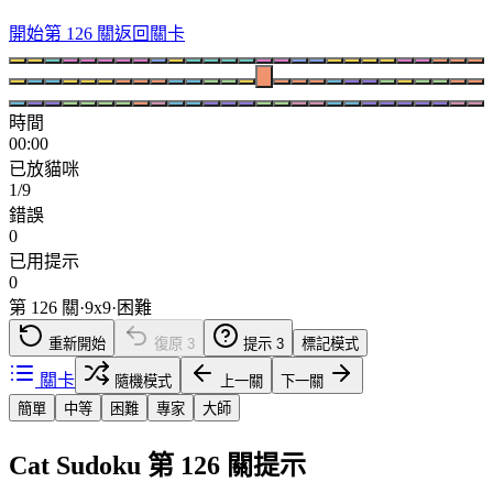
開始第 126 關
返回關卡
時間
00:00
已放貓咪
1/9
錯誤
0
已用提示
0
第 126 關
·
9
x
9
·
困難
重新開始
復原
3
提示
3
標記模式
關卡
隨機模式
上一關
下一關
簡單
中等
困難
專家
大師
Cat Sudoku 第 126 關提示