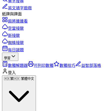
單字搜尋
英文填字遊戲
紙牌與牌面
麻將連連看
空當接龍
新接龍
蜘蛛接龍
每日謎題
學習
數獨解題器
可列印數獨
數獨技巧
益智部落格
登入
🇭🇰
繁
🇭🇰 繁體中文