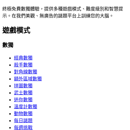
終極免費數獨體驗，提供多種遊戲模式、難度級別和智慧提
示。在我們美觀、無廣告的謎題平台上訓練您的大腦。
遊戲模式
數獨
經典數獨
殺手數獨
對角線數獨
額外區域數獨
拼圖數獨
武士數獨
迷你數獨
溫度計數獨
動物數獨
每日謎題
每週挑戰