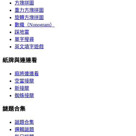
方塊拼圖
重力方塊拼圖
旋轉方塊拼圖
數織（Nonogram）
踩地雷
單字搜尋
英文填字遊戲
紙牌與連連看
麻將連連看
空當接龍
新接龍
蜘蛛接龍
謎題合集
謎題合集
邏輯謎題