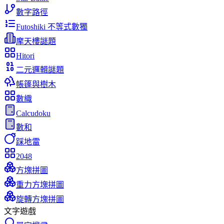
數字路徑
Futoshiki 不等式數獨
摩天樓謎題
Hitori
二元邏輯謎題
帳篷與樹木
數織
Calcudoku
數和
踩地雷
2048
方塊拼圖
重力方塊拼圖
旋轉方塊拼圖
文字遊戲