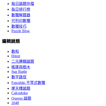
每日謎題存檔
每日排行榜
數獨解題器
可列印數獨
數獨技巧
Puzzle Blog
邏輯謎題
數和
Hitori
二元邏輯謎題
帳篷與樹木
Star Battle
數字路徑
Futoshiki 不等式數獨
摩天樓謎題
Calcudoku
Queens 謎題
2048