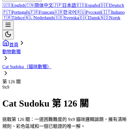
🇺🇸
English
🇨🇳
简体中文
🇯🇵
日本語
🇪🇸
Español
🇩🇪
Deutsch
🇵🇹
Português
🇫🇷
Français
🇰🇷
한국어
🇷🇺
Русский
🇮🇹
Italiano
🇹🇷
Türkçe
🇳🇱
Nederlands
🇸🇪
Svenska
🇩🇰
Dansk
🇳🇴
Norsk
首頁
動物數獨
Cat Sudoku（貓咪數獨）
第 126 關
9
x
9
Cat Sudoku 第 126 關
挑戰第 126 關：一道困難難度的 9x9 貓咪邏輯謎題，擁有清晰
規則、彩色區域和一個已驗證的唯一解。