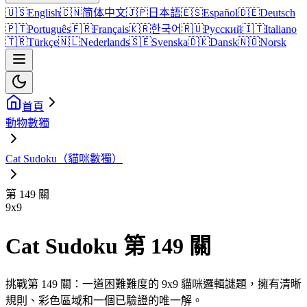
🇺🇸
English
🇨🇳
简体中文
🇯🇵
日本語
🇪🇸
Español
🇩🇪
Deutsch
🇵🇹
Português
🇫🇷
Français
🇰🇷
한국어
🇷🇺
Русский
🇮🇹
Italiano
🇹🇷
Türkçe
🇳🇱
Nederlands
🇸🇪
Svenska
🇩🇰
Dansk
🇳🇴
Norsk
首頁
動物數獨
Cat Sudoku（貓咪數獨）
第 149 關
9
x
9
Cat Sudoku 第 149 關
挑戰第 149 關：一道困難難度的 9x9 貓咪邏輯謎題，擁有清晰
規則、彩色區域和一個已驗證的唯一解。