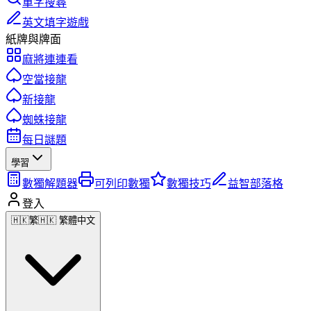
單字搜尋
英文填字遊戲
紙牌與牌面
麻將連連看
空當接龍
新接龍
蜘蛛接龍
每日謎題
學習
數獨解題器
可列印數獨
數獨技巧
益智部落格
登入
🇭🇰
繁
🇭🇰 繁體中文