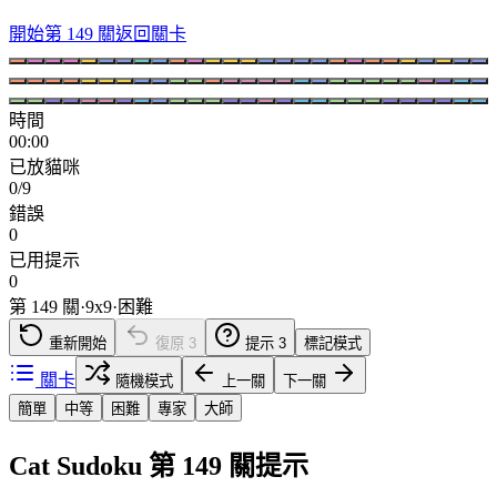
開始第 149 關
返回關卡
時間
00:00
已放貓咪
0/9
錯誤
0
已用提示
0
第 149 關
·
9
x
9
·
困難
重新開始
復原
3
提示
3
標記模式
關卡
隨機模式
上一關
下一關
簡單
中等
困難
專家
大師
Cat Sudoku 第 149 關提示