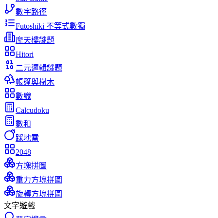
數字路徑
Futoshiki 不等式數獨
摩天樓謎題
Hitori
二元邏輯謎題
帳篷與樹木
數織
Calcudoku
數和
踩地雷
2048
方塊拼圖
重力方塊拼圖
旋轉方塊拼圖
文字遊戲