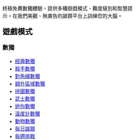
終極免費數獨體驗，提供多種遊戲模式、難度級別和智慧提
示。在我們美觀、無廣告的謎題平台上訓練您的大腦。
遊戲模式
數獨
經典數獨
殺手數獨
對角線數獨
額外區域數獨
拼圖數獨
武士數獨
迷你數獨
溫度計數獨
動物數獨
每日謎題
每週挑戰