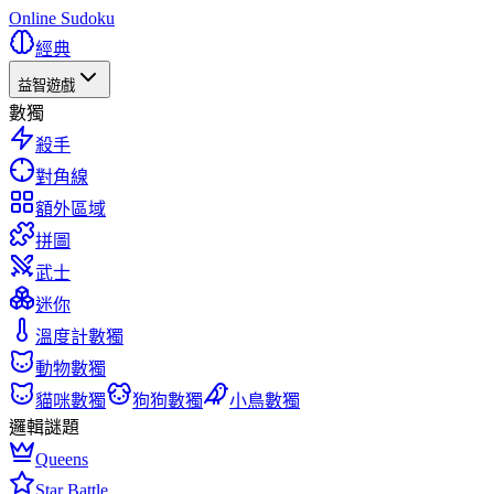
Online Sudoku
經典
益智遊戲
數獨
殺手
對角線
額外區域
拼圖
武士
迷你
溫度計數獨
動物數獨
貓咪數獨
狗狗數獨
小鳥數獨
邏輯謎題
Queens
Star Battle