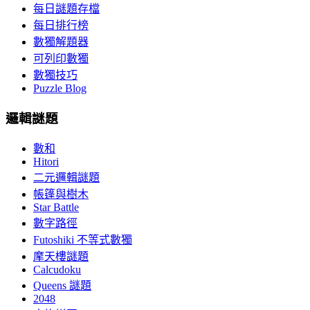
每日謎題存檔
每日排行榜
數獨解題器
可列印數獨
數獨技巧
Puzzle Blog
邏輯謎題
數和
Hitori
二元邏輯謎題
帳篷與樹木
Star Battle
數字路徑
Futoshiki 不等式數獨
摩天樓謎題
Calcudoku
Queens 謎題
2048