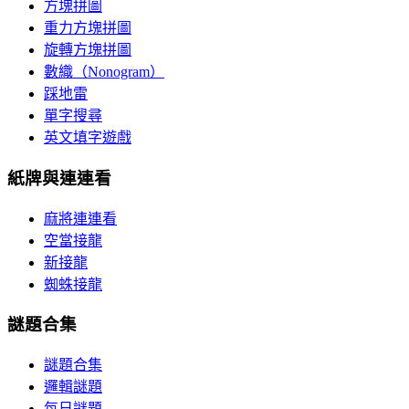
方塊拼圖
重力方塊拼圖
旋轉方塊拼圖
數織（Nonogram）
踩地雷
單字搜尋
英文填字遊戲
紙牌與連連看
麻將連連看
空當接龍
新接龍
蜘蛛接龍
謎題合集
謎題合集
邏輯謎題
每日謎題