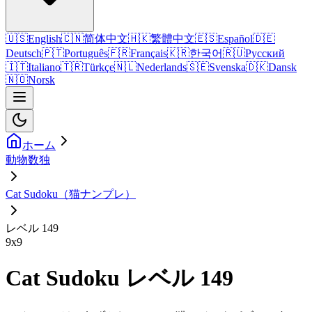
🇺🇸
English
🇨🇳
简体中文
🇭🇰
繁體中文
🇪🇸
Español
🇩🇪
Deutsch
🇵🇹
Português
🇫🇷
Français
🇰🇷
한국어
🇷🇺
Русский
🇮🇹
Italiano
🇹🇷
Türkçe
🇳🇱
Nederlands
🇸🇪
Svenska
🇩🇰
Dansk
🇳🇴
Norsk
ホーム
動物数独
Cat Sudoku（猫ナンプレ）
レベル 149
9
x
9
Cat Sudoku レベル 149