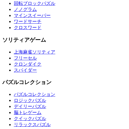
回転ブロックパズル
ノノグラム
マインスイーパー
ワードサーチ
クロスワード
ソリティアゲーム
上海麻雀ソリティア
フリーセル
クロンダイク
スパイダー
パズルコレクション
パズルコレクション
ロジックパズル
デイリーパズル
脳トレゲーム
クイックパズル
リラックスパズル