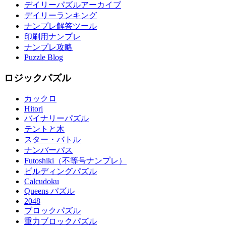
デイリーパズルアーカイブ
デイリーランキング
ナンプレ解答ツール
印刷用ナンプレ
ナンプレ攻略
Puzzle Blog
ロジックパズル
カックロ
Hitori
バイナリーパズル
テントと木
スター・バトル
ナンバーパス
Futoshiki（不等号ナンプレ）
ビルディングパズル
Calcudoku
Queens パズル
2048
ブロックパズル
重力ブロックパズル