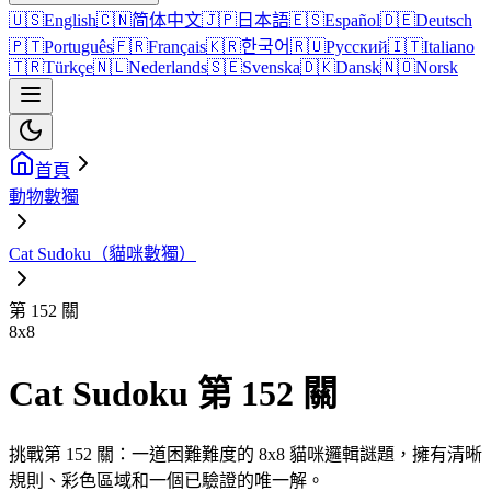
🇺🇸
English
🇨🇳
简体中文
🇯🇵
日本語
🇪🇸
Español
🇩🇪
Deutsch
🇵🇹
Português
🇫🇷
Français
🇰🇷
한국어
🇷🇺
Русский
🇮🇹
Italiano
🇹🇷
Türkçe
🇳🇱
Nederlands
🇸🇪
Svenska
🇩🇰
Dansk
🇳🇴
Norsk
首頁
動物數獨
Cat Sudoku（貓咪數獨）
第 152 關
8
x
8
Cat Sudoku 第 152 關
挑戰第 152 關：一道困難難度的 8x8 貓咪邏輯謎題，擁有清晰
規則、彩色區域和一個已驗證的唯一解。