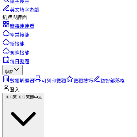
單字搜尋
英文填字遊戲
紙牌與牌面
麻將連連看
空當接龍
新接龍
蜘蛛接龍
每日謎題
學習
數獨解題器
可列印數獨
數獨技巧
益智部落格
登入
🇭🇰
繁
🇭🇰 繁體中文