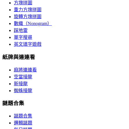
方塊拼圖
重力方塊拼圖
旋轉方塊拼圖
數織（Nonogram）
踩地雷
單字搜尋
英文填字遊戲
紙牌與連連看
麻將連連看
空當接龍
新接龍
蜘蛛接龍
謎題合集
謎題合集
邏輯謎題