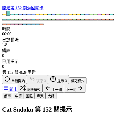
開始第 152 關
返回關卡
時間
00:00
已放貓咪
1/8
錯誤
0
已用提示
0
第 152 關
·
8
x
8
·
困難
重新開始
復原
3
提示
3
標記模式
關卡
隨機模式
上一關
下一關
簡單
中等
困難
專家
大師
Cat Sudoku 第 152 關提示