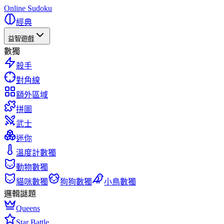
Online Sudoku
經典
益智遊戲
數獨
殺手
對角線
額外區域
拼圖
武士
迷你
溫度計數獨
動物數獨
貓咪數獨
狗狗數獨
小鳥數獨
邏輯謎題
Queens
Star Battle