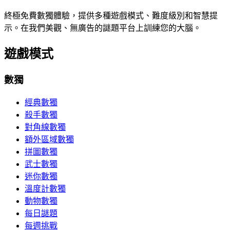
終極免費數獨體驗，提供多種遊戲模式、難度級別和智慧提
示。在我們美觀、無廣告的謎題平台上訓練您的大腦。
遊戲模式
數獨
經典數獨
殺手數獨
對角線數獨
額外區域數獨
拼圖數獨
武士數獨
迷你數獨
溫度計數獨
動物數獨
每日謎題
每週挑戰