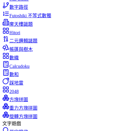
數字路徑
Futoshiki 不等式數獨
摩天樓謎題
Hitori
二元邏輯謎題
帳篷與樹木
數織
Calcudoku
數和
踩地雷
2048
方塊拼圖
重力方塊拼圖
旋轉方塊拼圖
文字遊戲