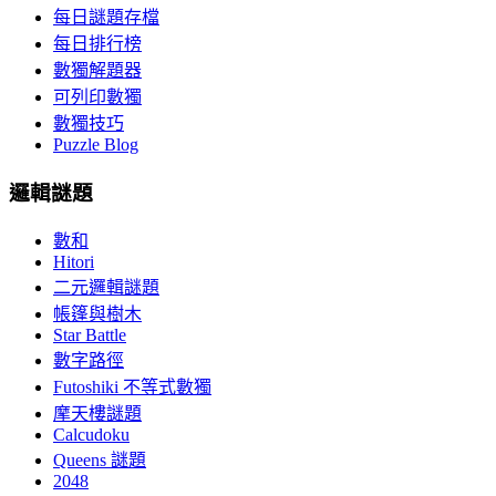
每日謎題存檔
每日排行榜
數獨解題器
可列印數獨
數獨技巧
Puzzle Blog
邏輯謎題
數和
Hitori
二元邏輯謎題
帳篷與樹木
Star Battle
數字路徑
Futoshiki 不等式數獨
摩天樓謎題
Calcudoku
Queens 謎題
2048