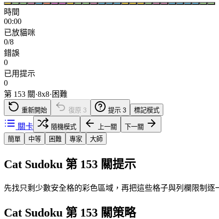
時間
00:00
已放貓咪
0/8
錯誤
0
已用提示
0
第 153 關
·
8
x
8
·
困難
重新開始
復原
3
提示
3
標記模式
關卡
隨機模式
上一關
下一關
簡單
中等
困難
專家
大師
Cat Sudoku 第 153 關提示
先找只剩少數安全格的彩色區域，再把這些格子與列欄限制逐
Cat Sudoku 第 153 關策略