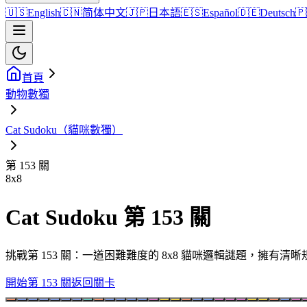
🇺🇸
English
🇨🇳
简体中文
🇯🇵
日本語
🇪🇸
Español
🇩🇪
Deutsch
🇵
首頁
動物數獨
Cat Sudoku（貓咪數獨）
第 153 關
8
x
8
Cat Sudoku 第 153 關
挑戰第 153 關：一道困難難度的 8x8 貓咪邏輯謎題，擁有
開始第 153 關
返回關卡