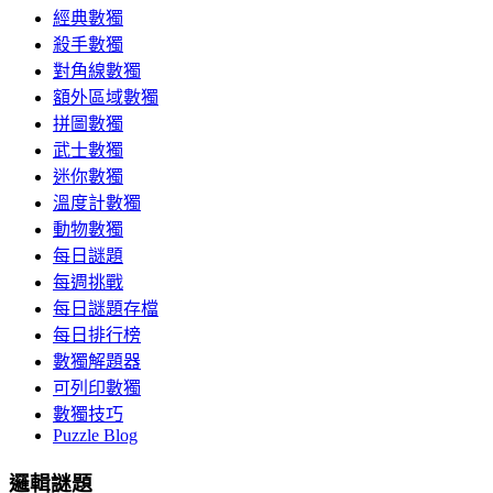
經典數獨
殺手數獨
對角線數獨
額外區域數獨
拼圖數獨
武士數獨
迷你數獨
溫度計數獨
動物數獨
每日謎題
每週挑戰
每日謎題存檔
每日排行榜
數獨解題器
可列印數獨
數獨技巧
Puzzle Blog
邏輯謎題