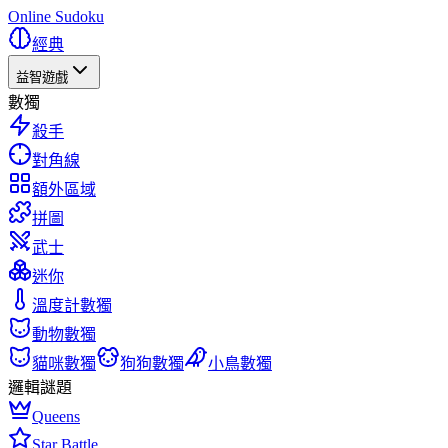
Online Sudoku
經典
益智遊戲
數獨
殺手
對角線
額外區域
拼圖
武士
迷你
溫度計數獨
動物數獨
貓咪數獨
狗狗數獨
小鳥數獨
邏輯謎題
Queens
Star Battle