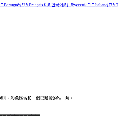
🇹
Português
🇫🇷
Français
🇰🇷
한국어
🇷🇺
Русский
🇮🇹
Italiano
🇹🇷
T
清晰規則、彩色區域和一個已驗證的唯一解。