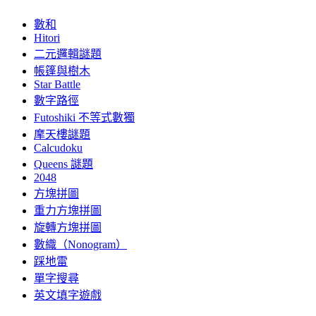
數和
Hitori
二元邏輯謎題
帳篷與樹木
Star Battle
數字路徑
Futoshiki 不等式數獨
摩天樓謎題
Calcudoku
Queens 謎題
2048
方塊拼圖
重力方塊拼圖
旋轉方塊拼圖
數織（Nonogram）
踩地雷
單字搜尋
英文填字遊戲