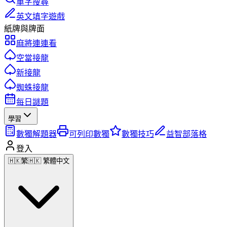
單字搜尋
英文填字遊戲
紙牌與牌面
麻將連連看
空當接龍
新接龍
蜘蛛接龍
每日謎題
學習
數獨解題器
可列印數獨
數獨技巧
益智部落格
登入
🇭🇰
繁
🇭🇰 繁體中文