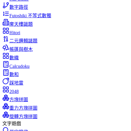
數字路徑
Futoshiki 不等式數獨
摩天樓謎題
Hitori
二元邏輯謎題
帳篷與樹木
數織
Calcudoku
數和
踩地雷
2048
方塊拼圖
重力方塊拼圖
旋轉方塊拼圖
文字遊戲