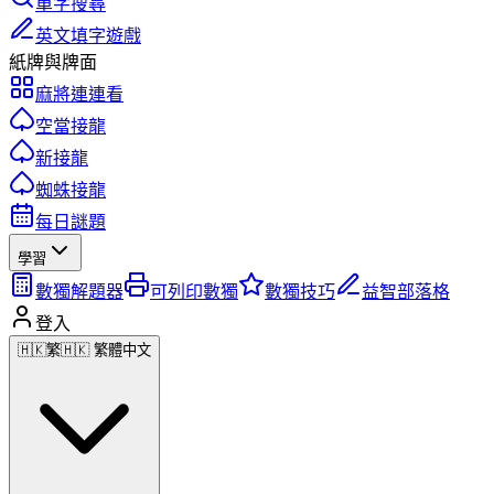
單字搜尋
英文填字遊戲
紙牌與牌面
麻將連連看
空當接龍
新接龍
蜘蛛接龍
每日謎題
學習
數獨解題器
可列印數獨
數獨技巧
益智部落格
登入
🇭🇰
繁
🇭🇰 繁體中文