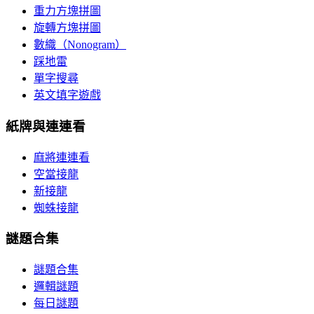
重力方塊拼圖
旋轉方塊拼圖
數織（Nonogram）
踩地雷
單字搜尋
英文填字遊戲
紙牌與連連看
麻將連連看
空當接龍
新接龍
蜘蛛接龍
謎題合集
謎題合集
邏輯謎題
每日謎題