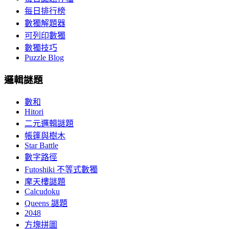
每日排行榜
數獨解題器
可列印數獨
數獨技巧
Puzzle Blog
邏輯謎題
數和
Hitori
二元邏輯謎題
帳篷與樹木
Star Battle
數字路徑
Futoshiki 不等式數獨
摩天樓謎題
Calcudoku
Queens 謎題
2048
方塊拼圖