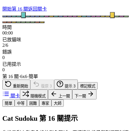
開始第 16 關
返回關卡
時間
00:00
已放貓咪
2/6
錯誤
0
已用提示
0
第 16 關
·
6
x
6
·
簡單
重新開始
復原
3
提示
3
標記模式
關卡
隨機模式
上一關
下一關
簡單
中等
困難
專家
大師
Cat Sudoku 第 16 關提示