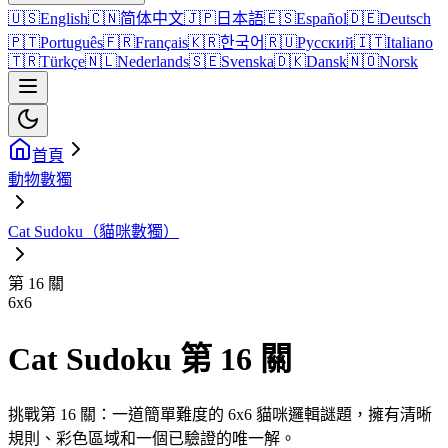
🇺🇸
English
🇨🇳
简体中文
🇯🇵
日本語
🇪🇸
Español
🇩🇪
Deutsch
🇵🇹
Português
🇫🇷
Français
🇰🇷
한국어
🇷🇺
Русский
🇮🇹
Italiano
🇹🇷
Türkçe
🇳🇱
Nederlands
🇸🇪
Svenska
🇩🇰
Dansk
🇳🇴
Norsk
首頁
動物數獨
Cat Sudoku（貓咪數獨）
第 16 關
6
x
6
Cat Sudoku 第 16 關
挑戰第 16 關：一道簡單難度的 6x6 貓咪邏輯謎題，擁有清晰
規則、彩色區域和一個已驗證的唯一解。