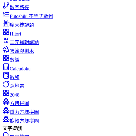
數字路徑
Futoshiki 不等式數獨
摩天樓謎題
Hitori
二元邏輯謎題
帳篷與樹木
數織
Calcudoku
數和
踩地雷
2048
方塊拼圖
重力方塊拼圖
旋轉方塊拼圖
文字遊戲