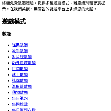
終極免費數獨體驗，提供多種遊戲模式、難度級別和智慧提
示。在我們美觀、無廣告的謎題平台上訓練您的大腦。
遊戲模式
數獨
經典數獨
殺手數獨
對角線數獨
額外區域數獨
拼圖數獨
武士數獨
迷你數獨
溫度計數獨
動物數獨
每日謎題
每週挑戰
每日謎題存檔