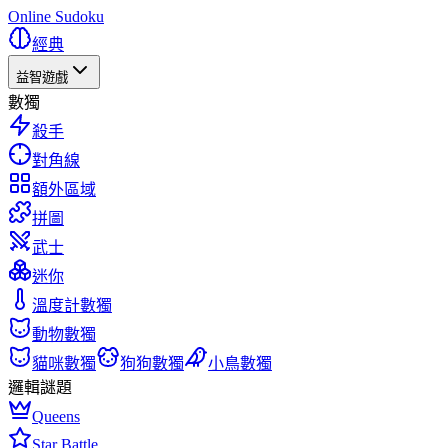
Online Sudoku
經典
益智遊戲
數獨
殺手
對角線
額外區域
拼圖
武士
迷你
溫度計數獨
動物數獨
貓咪數獨
狗狗數獨
小鳥數獨
邏輯謎題
Queens
Star Battle