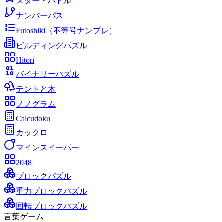
スター・バトル
ナンバーパス
Futoshiki（不等号ナンプレ）
ビルディングパズル
Hitori
バイナリーパズル
テントと木
ノノグラム
Calcudoku
カックロ
マインスイーパー
2048
ブロックパズル
重力ブロックパズル
回転ブロックパズル
言葉ゲーム