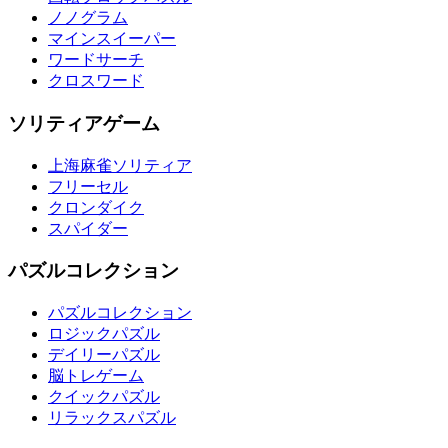
ノノグラム
マインスイーパー
ワードサーチ
クロスワード
ソリティアゲーム
上海麻雀ソリティア
フリーセル
クロンダイク
スパイダー
パズルコレクション
パズルコレクション
ロジックパズル
デイリーパズル
脳トレゲーム
クイックパズル
リラックスパズル