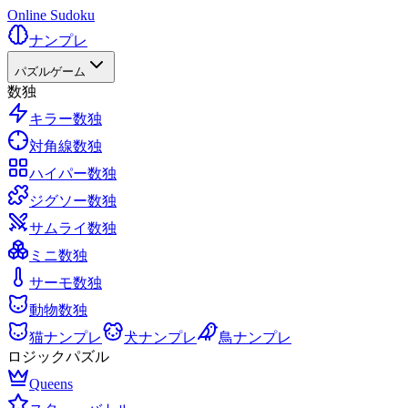
Online Sudoku
ナンプレ
パズルゲーム
数独
キラー数独
対角線数独
ハイパー数独
ジグソー数独
サムライ数独
ミニ数独
サーモ数独
動物数独
猫ナンプレ
犬ナンプレ
鳥ナンプレ
ロジックパズル
Queens