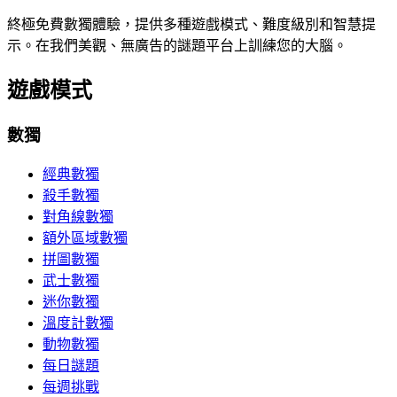
終極免費數獨體驗，提供多種遊戲模式、難度級別和智慧提
示。在我們美觀、無廣告的謎題平台上訓練您的大腦。
遊戲模式
數獨
經典數獨
殺手數獨
對角線數獨
額外區域數獨
拼圖數獨
武士數獨
迷你數獨
溫度計數獨
動物數獨
每日謎題
每週挑戰