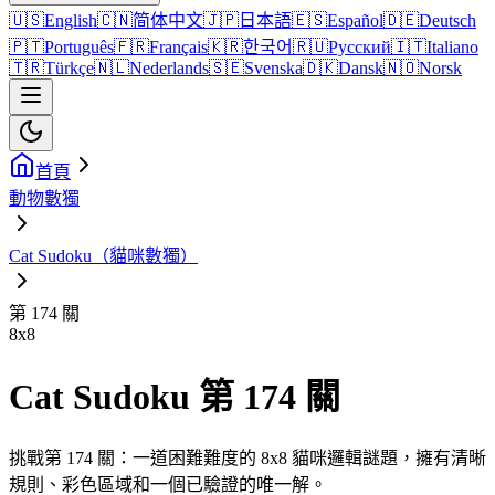
🇺🇸
English
🇨🇳
简体中文
🇯🇵
日本語
🇪🇸
Español
🇩🇪
Deutsch
🇵🇹
Português
🇫🇷
Français
🇰🇷
한국어
🇷🇺
Русский
🇮🇹
Italiano
🇹🇷
Türkçe
🇳🇱
Nederlands
🇸🇪
Svenska
🇩🇰
Dansk
🇳🇴
Norsk
首頁
動物數獨
Cat Sudoku（貓咪數獨）
第 174 關
8
x
8
Cat Sudoku 第 174 關
挑戰第 174 關：一道困難難度的 8x8 貓咪邏輯謎題，擁有清晰
規則、彩色區域和一個已驗證的唯一解。