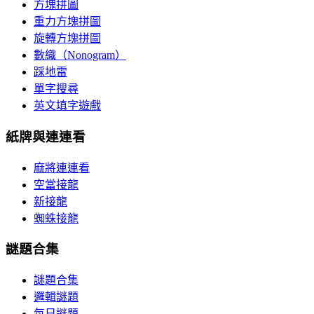
方塊拼圖
重力方塊拼圖
旋轉方塊拼圖
數織（Nonogram）
踩地雷
單字搜尋
英文填字遊戲
紙牌與連連看
麻將連連看
空當接龍
新接龍
蜘蛛接龍
謎題合集
謎題合集
邏輯謎題
每日謎題