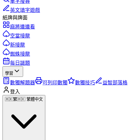
單字搜尋
英文填字遊戲
紙牌與牌面
麻將連連看
空當接龍
新接龍
蜘蛛接龍
每日謎題
學習
數獨解題器
可列印數獨
數獨技巧
益智部落格
登入
🇭🇰
繁
🇭🇰 繁體中文