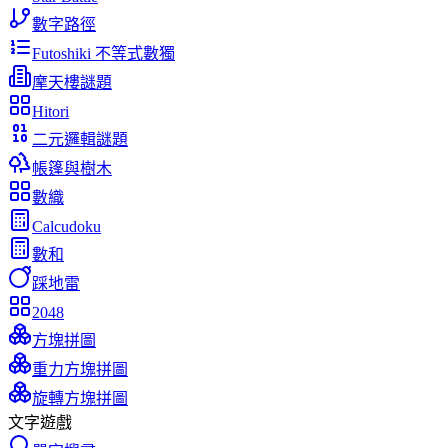
數字路徑
Futoshiki 不等式數獨
摩天樓謎題
Hitori
二元邏輯謎題
帳篷與樹木
數織
Calcudoku
數和
踩地雷
2048
方塊拼圖
重力方塊拼圖
旋轉方塊拼圖
文字遊戲