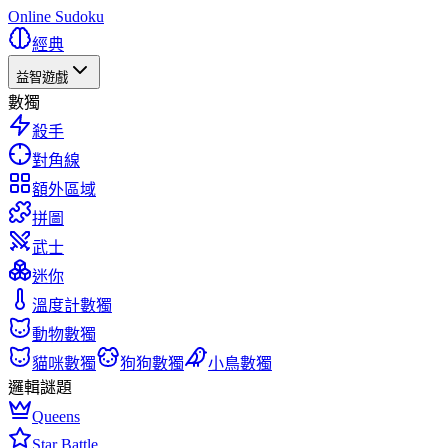
Online Sudoku
經典
益智遊戲
數獨
殺手
對角線
額外區域
拼圖
武士
迷你
溫度計數獨
動物數獨
貓咪數獨
狗狗數獨
小鳥數獨
邏輯謎題
Queens
Star Battle