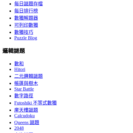
每日謎題存檔
每日排行榜
數獨解題器
可列印數獨
數獨技巧
Puzzle Blog
邏輯謎題
數和
Hitori
二元邏輯謎題
帳篷與樹木
Star Battle
數字路徑
Futoshiki 不等式數獨
摩天樓謎題
Calcudoku
Queens 謎題
2048