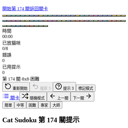
開始第 174 關
返回關卡
時間
00:00
已放貓咪
0/8
錯誤
0
已用提示
0
第 174 關
·
8
x
8
·
困難
重新開始
復原
3
提示
3
標記模式
關卡
隨機模式
上一關
下一關
簡單
中等
困難
專家
大師
Cat Sudoku 第 174 關提示