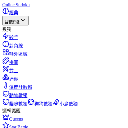
Online Sudoku
經典
益智遊戲
數獨
殺手
對角線
額外區域
拼圖
武士
迷你
溫度計數獨
動物數獨
貓咪數獨
狗狗數獨
小鳥數獨
邏輯謎題
Queens
Star Battle