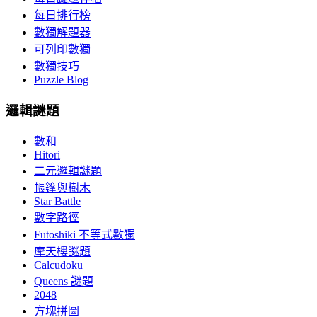
每日排行榜
數獨解題器
可列印數獨
數獨技巧
Puzzle Blog
邏輯謎題
數和
Hitori
二元邏輯謎題
帳篷與樹木
Star Battle
數字路徑
Futoshiki 不等式數獨
摩天樓謎題
Calcudoku
Queens 謎題
2048
方塊拼圖