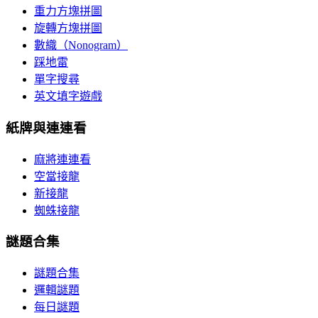
重力方塊拼圖
旋轉方塊拼圖
數織（Nonogram）
踩地雷
單字搜尋
英文填字遊戲
紙牌與連連看
麻將連連看
空當接龍
新接龍
蜘蛛接龍
謎題合集
謎題合集
邏輯謎題
每日謎題