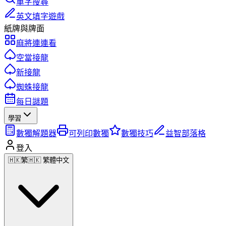
單字搜尋
英文填字遊戲
紙牌與牌面
麻將連連看
空當接龍
新接龍
蜘蛛接龍
每日謎題
學習
數獨解題器
可列印數獨
數獨技巧
益智部落格
登入
🇭🇰
繁
🇭🇰 繁體中文