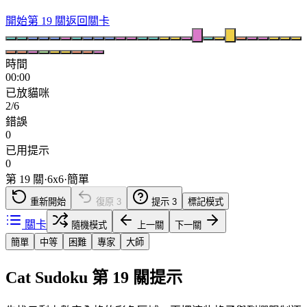
開始第 19 關
返回關卡
時間
00:00
已放貓咪
2/6
錯誤
0
已用提示
0
第 19 關
·
6
x
6
·
簡單
重新開始
復原
3
提示
3
標記模式
關卡
隨機模式
上一關
下一關
簡單
中等
困難
專家
大師
Cat Sudoku 第 19 關提示