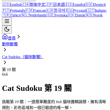
🇺🇸
English
🇨🇳
简体中文
🇯🇵
日本語
🇪🇸
Español
🇩🇪
Deutsch
🇵🇹
Português
🇫🇷
Français
🇰🇷
한국어
🇷🇺
Русский
🇮🇹
Italiano
🇹🇷
Türkçe
🇳🇱
Nederlands
🇸🇪
Svenska
🇩🇰
Dansk
🇳🇴
Norsk
首頁
動物數獨
Cat Sudoku（貓咪數獨）
第 19 關
6
x
6
Cat Sudoku 第 19 關
挑戰第 19 關：一道簡單難度的 6x6 貓咪邏輯謎題，擁有清晰
規則、彩色區域和一個已驗證的唯一解。