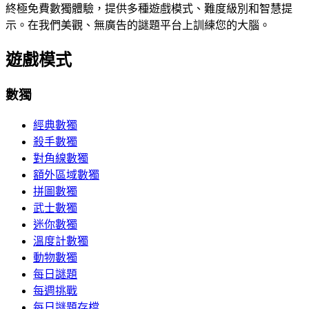
終極免費數獨體驗，提供多種遊戲模式、難度級別和智慧提
示。在我們美觀、無廣告的謎題平台上訓練您的大腦。
遊戲模式
數獨
經典數獨
殺手數獨
對角線數獨
額外區域數獨
拼圖數獨
武士數獨
迷你數獨
溫度計數獨
動物數獨
每日謎題
每週挑戰
每日謎題存檔