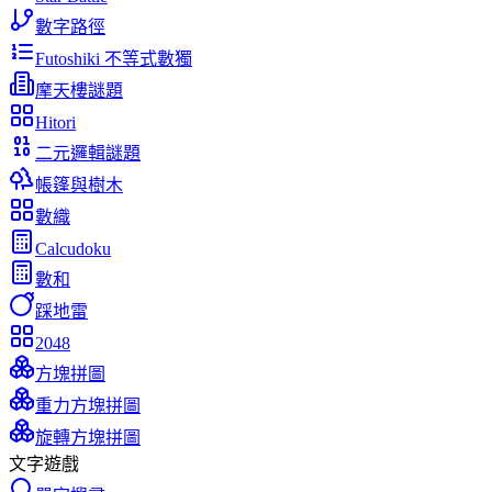
數字路徑
Futoshiki 不等式數獨
摩天樓謎題
Hitori
二元邏輯謎題
帳篷與樹木
數織
Calcudoku
數和
踩地雷
2048
方塊拼圖
重力方塊拼圖
旋轉方塊拼圖
文字遊戲