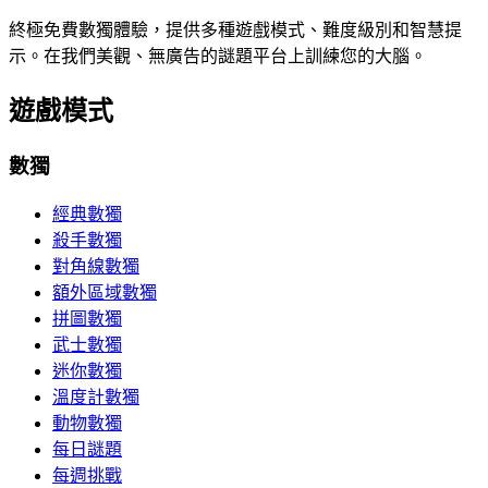
終極免費數獨體驗，提供多種遊戲模式、難度級別和智慧提
示。在我們美觀、無廣告的謎題平台上訓練您的大腦。
遊戲模式
數獨
經典數獨
殺手數獨
對角線數獨
額外區域數獨
拼圖數獨
武士數獨
迷你數獨
溫度計數獨
動物數獨
每日謎題
每週挑戰