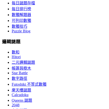
每日謎題存檔
每日排行榜
數獨解題器
可列印數獨
數獨技巧
Puzzle Blog
邏輯謎題
數和
Hitori
二元邏輯謎題
帳篷與樹木
Star Battle
數字路徑
Futoshiki 不等式數獨
摩天樓謎題
Calcudoku
Queens 謎題
2048