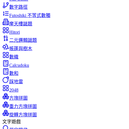
數字路徑
Futoshiki 不等式數獨
摩天樓謎題
Hitori
二元邏輯謎題
帳篷與樹木
數織
Calcudoku
數和
踩地雷
2048
方塊拼圖
重力方塊拼圖
旋轉方塊拼圖
文字遊戲