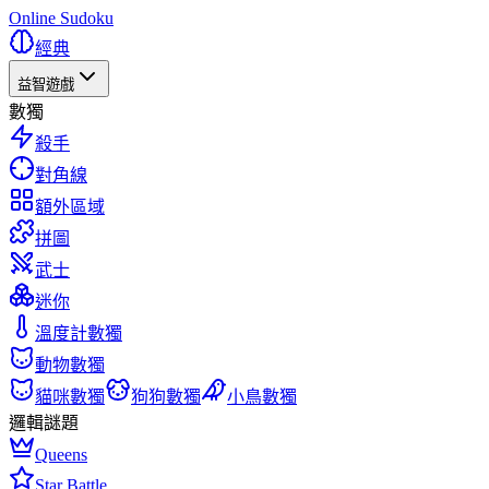
Online Sudoku
經典
益智遊戲
數獨
殺手
對角線
額外區域
拼圖
武士
迷你
溫度計數獨
動物數獨
貓咪數獨
狗狗數獨
小鳥數獨
邏輯謎題
Queens
Star Battle