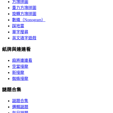
方塊拼圖
重力方塊拼圖
旋轉方塊拼圖
數織（Nonogram）
踩地雷
單字搜尋
英文填字遊戲
紙牌與連連看
麻將連連看
空當接龍
新接龍
蜘蛛接龍
謎題合集
謎題合集
邏輯謎題
每日謎題