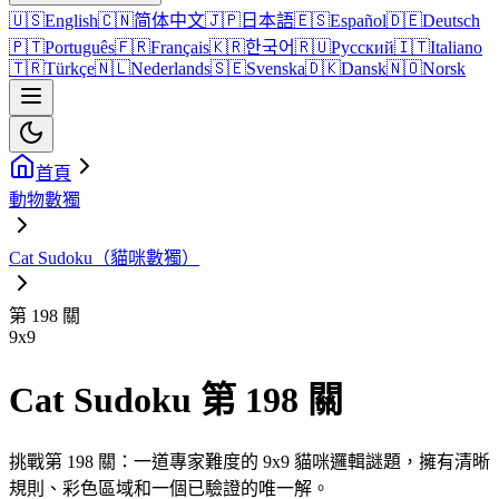
🇺🇸
English
🇨🇳
简体中文
🇯🇵
日本語
🇪🇸
Español
🇩🇪
Deutsch
🇵🇹
Português
🇫🇷
Français
🇰🇷
한국어
🇷🇺
Русский
🇮🇹
Italiano
🇹🇷
Türkçe
🇳🇱
Nederlands
🇸🇪
Svenska
🇩🇰
Dansk
🇳🇴
Norsk
首頁
動物數獨
Cat Sudoku（貓咪數獨）
第 198 關
9
x
9
Cat Sudoku 第 198 關
挑戰第 198 關：一道專家難度的 9x9 貓咪邏輯謎題，擁有清晰
規則、彩色區域和一個已驗證的唯一解。