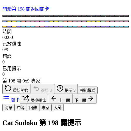
開始第 198 關
返回關卡
時間
00:00
已放貓咪
0/9
錯誤
0
已用提示
0
第 198 關
·
9
x
9
·
專家
重新開始
復原
3
提示
3
標記模式
關卡
隨機模式
上一關
下一關
簡單
中等
困難
專家
大師
Cat Sudoku 第 198 關提示