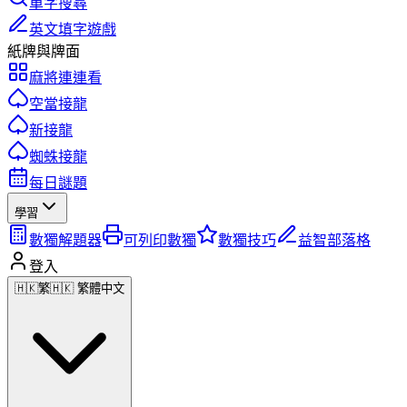
單字搜尋
英文填字遊戲
紙牌與牌面
麻將連連看
空當接龍
新接龍
蜘蛛接龍
每日謎題
學習
數獨解題器
可列印數獨
數獨技巧
益智部落格
登入
🇭🇰
繁
🇭🇰 繁體中文