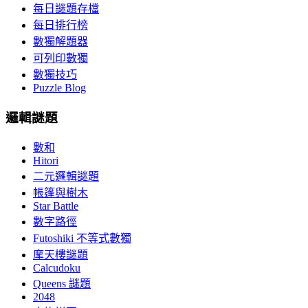
每日謎題存檔
每日排行榜
數獨解題器
可列印數獨
數獨技巧
Puzzle Blog
邏輯謎題
數和
Hitori
二元邏輯謎題
帳篷與樹木
Star Battle
數字路徑
Futoshiki 不等式數獨
摩天樓謎題
Calcudoku
Queens 謎題
2048