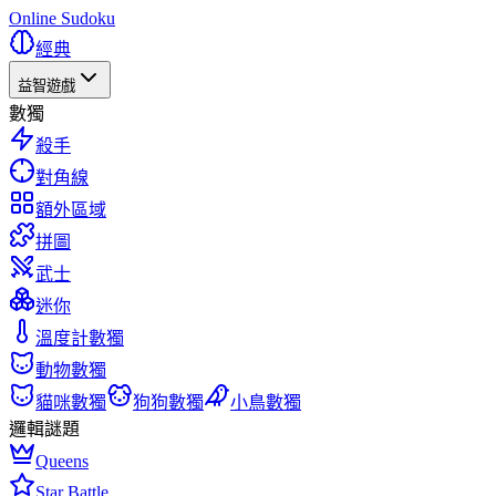
Online Sudoku
經典
益智遊戲
數獨
殺手
對角線
額外區域
拼圖
武士
迷你
溫度計數獨
動物數獨
貓咪數獨
狗狗數獨
小鳥數獨
邏輯謎題
Queens
Star Battle