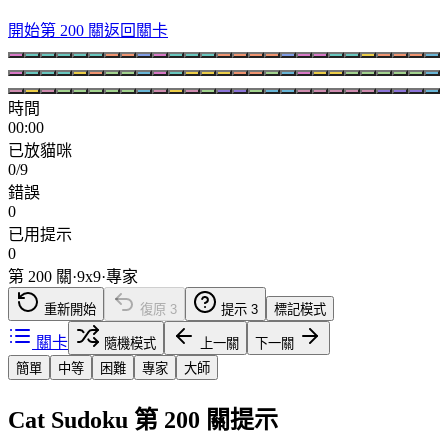
開始第 200 關
返回關卡
時間
00:00
已放貓咪
0/9
錯誤
0
已用提示
0
第 200 關
·
9
x
9
·
專家
重新開始
復原
3
提示
3
標記模式
關卡
隨機模式
上一關
下一關
簡單
中等
困難
專家
大師
Cat Sudoku 第 200 關提示