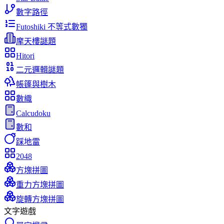
數字路徑
Futoshiki 不等式數獨
摩天樓謎題
Hitori
二元邏輯謎題
帳篷與樹木
數織
Calcudoku
數和
踩地雷
2048
方塊拼圖
重力方塊拼圖
旋轉方塊拼圖
文字遊戲