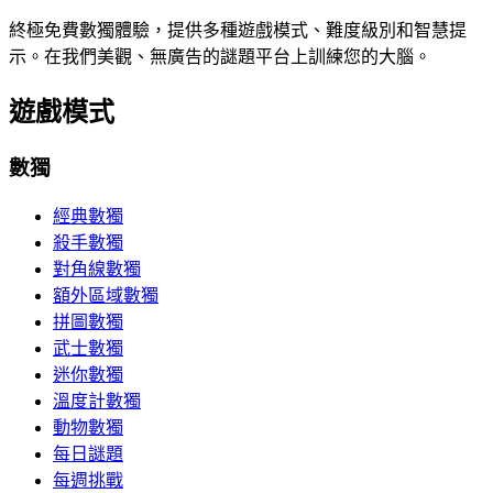
終極免費數獨體驗，提供多種遊戲模式、難度級別和智慧提
示。在我們美觀、無廣告的謎題平台上訓練您的大腦。
遊戲模式
數獨
經典數獨
殺手數獨
對角線數獨
額外區域數獨
拼圖數獨
武士數獨
迷你數獨
溫度計數獨
動物數獨
每日謎題
每週挑戰