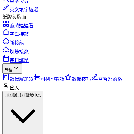
單字搜尋
英文填字遊戲
紙牌與牌面
麻將連連看
空當接龍
新接龍
蜘蛛接龍
每日謎題
學習
數獨解題器
可列印數獨
數獨技巧
益智部落格
登入
🇭🇰
繁
🇭🇰 繁體中文