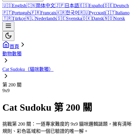
🇺🇸
English
🇨🇳
简体中文
🇯🇵
日本語
🇪🇸
Español
🇩🇪
Deutsch
🇵🇹
Português
🇫🇷
Français
🇰🇷
한국어
🇷🇺
Русский
🇮🇹
Italiano
🇹🇷
Türkçe
🇳🇱
Nederlands
🇸🇪
Svenska
🇩🇰
Dansk
🇳🇴
Norsk
首頁
動物數獨
Cat Sudoku（貓咪數獨）
第 200 關
9
x
9
Cat Sudoku 第 200 關
挑戰第 200 關：一道專家難度的 9x9 貓咪邏輯謎題，擁有清晰
規則、彩色區域和一個已驗證的唯一解。