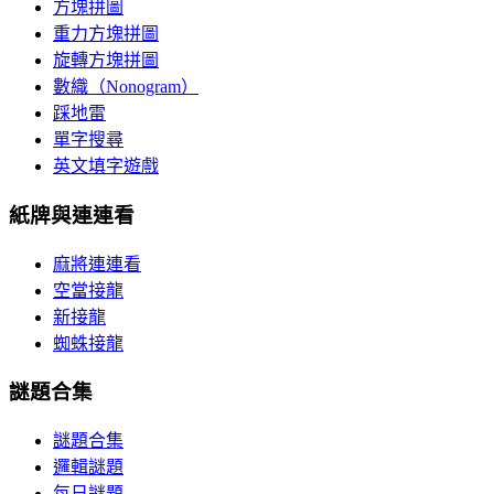
方塊拼圖
重力方塊拼圖
旋轉方塊拼圖
數織（Nonogram）
踩地雷
單字搜尋
英文填字遊戲
紙牌與連連看
麻將連連看
空當接龍
新接龍
蜘蛛接龍
謎題合集
謎題合集
邏輯謎題
每日謎題