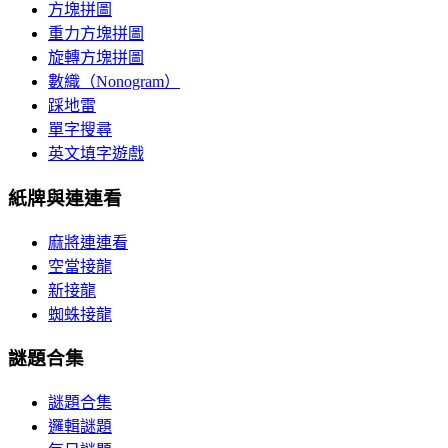
方塊拼圖
重力方塊拼圖
旋轉方塊拼圖
數織（Nonogram）
踩地雷
單字搜尋
英文填字遊戲
紙牌與連連看
麻將連連看
空當接龍
新接龍
蜘蛛接龍
謎題合集
謎題合集
邏輯謎題