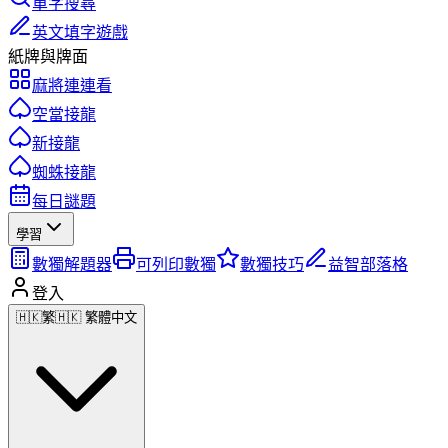
單字搜尋
英文填字遊戲
紙牌與牌面
麻將連連看
空當接龍
新接龍
蜘蛛接龍
每日謎題
學習
數獨解題器
可列印數獨
數獨技巧
益智部落格
登入
🇭🇰
繁
🇭🇰 繁體中文