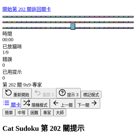
開始第 202 關
返回關卡
時間
00:00
已放貓咪
1/9
錯誤
0
已用提示
0
第 202 關
·
9
x
9
·
專家
重新開始
復原
3
提示
3
標記模式
關卡
隨機模式
上一關
下一關
簡單
中等
困難
專家
大師
Cat Sudoku 第 202 關提示