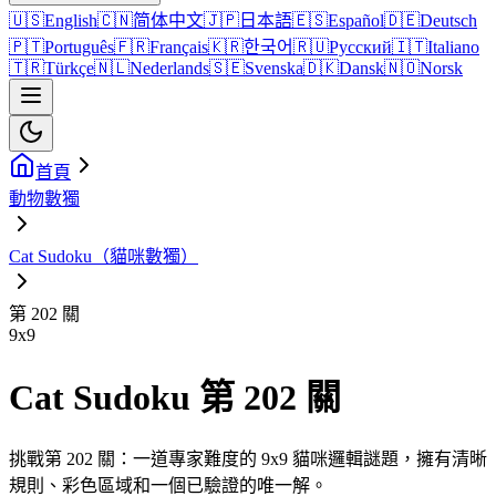
🇺🇸
English
🇨🇳
简体中文
🇯🇵
日本語
🇪🇸
Español
🇩🇪
Deutsch
🇵🇹
Português
🇫🇷
Français
🇰🇷
한국어
🇷🇺
Русский
🇮🇹
Italiano
🇹🇷
Türkçe
🇳🇱
Nederlands
🇸🇪
Svenska
🇩🇰
Dansk
🇳🇴
Norsk
首頁
動物數獨
Cat Sudoku（貓咪數獨）
第 202 關
9
x
9
Cat Sudoku 第 202 關
挑戰第 202 關：一道專家難度的 9x9 貓咪邏輯謎題，擁有清晰
規則、彩色區域和一個已驗證的唯一解。