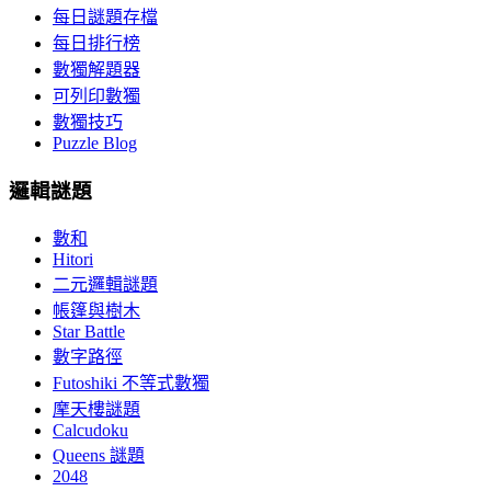
每日謎題存檔
每日排行榜
數獨解題器
可列印數獨
數獨技巧
Puzzle Blog
邏輯謎題
數和
Hitori
二元邏輯謎題
帳篷與樹木
Star Battle
數字路徑
Futoshiki 不等式數獨
摩天樓謎題
Calcudoku
Queens 謎題
2048