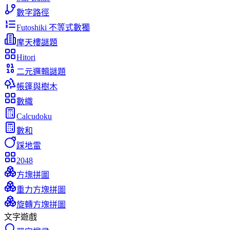
數字路徑
Futoshiki 不等式數獨
摩天樓謎題
Hitori
二元邏輯謎題
帳篷與樹木
數織
Calcudoku
數和
踩地雷
2048
方塊拼圖
重力方塊拼圖
旋轉方塊拼圖
文字遊戲