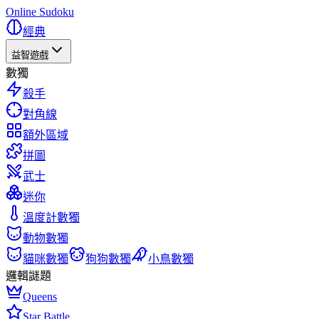
Online Sudoku
經典
益智遊戲
數獨
殺手
對角線
額外區域
拼圖
武士
迷你
溫度計數獨
動物數獨
貓咪數獨
狗狗數獨
小鳥數獨
邏輯謎題
Queens
Star Battle