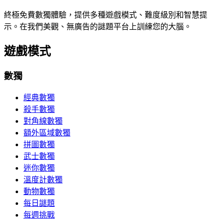
終極免費數獨體驗，提供多種遊戲模式、難度級別和智慧提
示。在我們美觀、無廣告的謎題平台上訓練您的大腦。
遊戲模式
數獨
經典數獨
殺手數獨
對角線數獨
額外區域數獨
拼圖數獨
武士數獨
迷你數獨
溫度計數獨
動物數獨
每日謎題
每週挑戰