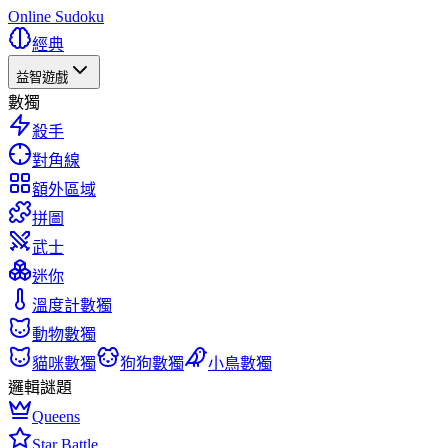
Online Sudoku
經典
益智遊戲
數獨
殺手
對角線
額外區域
拼圖
武士
迷你
溫度計數獨
動物數獨
貓咪數獨
狗狗數獨
小鳥數獨
邏輯謎題
Queens
Star Battle