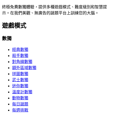
終極免費數獨體驗，提供多種遊戲模式、難度級別和智慧提
示。在我們美觀、無廣告的謎題平台上訓練您的大腦。
遊戲模式
數獨
經典數獨
殺手數獨
對角線數獨
額外區域數獨
拼圖數獨
武士數獨
迷你數獨
溫度計數獨
動物數獨
每日謎題
每週挑戰