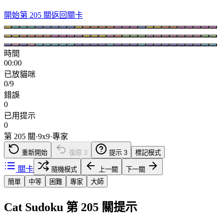
開始第 205 關
返回關卡
時間
00:00
已放貓咪
0/9
錯誤
0
已用提示
0
第 205 關
·
9
x
9
·
專家
重新開始
復原
3
提示
3
標記模式
關卡
隨機模式
上一關
下一關
簡單
中等
困難
專家
大師
Cat Sudoku 第 205 關提示