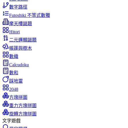
數字路徑
Futoshiki 不等式數獨
摩天樓謎題
Hitori
二元邏輯謎題
帳篷與樹木
數織
Calcudoku
數和
踩地雷
2048
方塊拼圖
重力方塊拼圖
旋轉方塊拼圖
文字遊戲