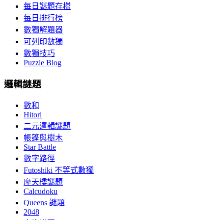
每日謎題存檔
每日排行榜
數獨解題器
可列印數獨
數獨技巧
Puzzle Blog
邏輯謎題
數和
Hitori
二元邏輯謎題
帳篷與樹木
Star Battle
數字路徑
Futoshiki 不等式數獨
摩天樓謎題
Calcudoku
Queens 謎題
2048