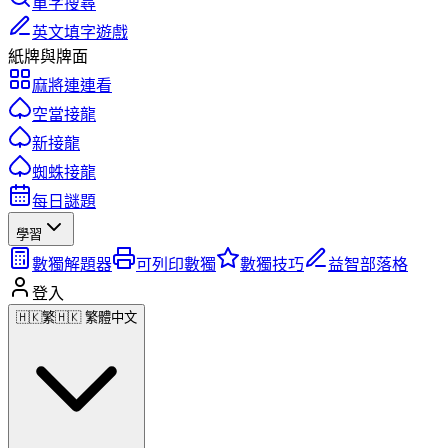
單字搜尋
英文填字遊戲
紙牌與牌面
麻將連連看
空當接龍
新接龍
蜘蛛接龍
每日謎題
學習
數獨解題器
可列印數獨
數獨技巧
益智部落格
登入
🇭🇰
繁
🇭🇰 繁體中文