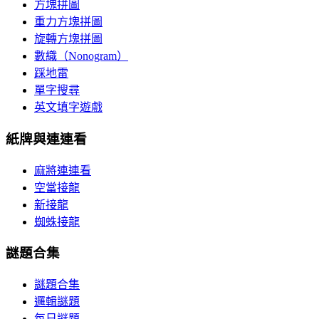
方塊拼圖
重力方塊拼圖
旋轉方塊拼圖
數織（Nonogram）
踩地雷
單字搜尋
英文填字遊戲
紙牌與連連看
麻將連連看
空當接龍
新接龍
蜘蛛接龍
謎題合集
謎題合集
邏輯謎題
每日謎題