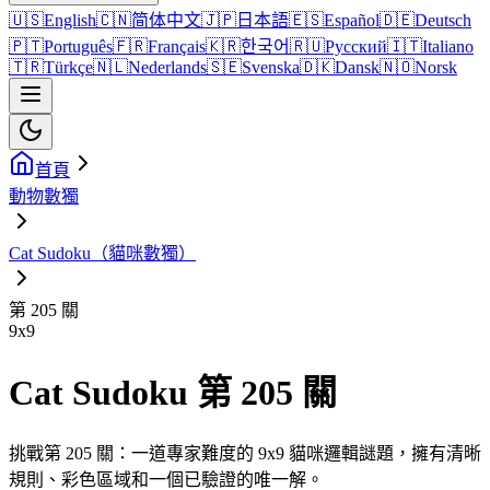
🇺🇸
English
🇨🇳
简体中文
🇯🇵
日本語
🇪🇸
Español
🇩🇪
Deutsch
🇵🇹
Português
🇫🇷
Français
🇰🇷
한국어
🇷🇺
Русский
🇮🇹
Italiano
🇹🇷
Türkçe
🇳🇱
Nederlands
🇸🇪
Svenska
🇩🇰
Dansk
🇳🇴
Norsk
首頁
動物數獨
Cat Sudoku（貓咪數獨）
第 205 關
9
x
9
Cat Sudoku 第 205 關
挑戰第 205 關：一道專家難度的 9x9 貓咪邏輯謎題，擁有清晰
規則、彩色區域和一個已驗證的唯一解。