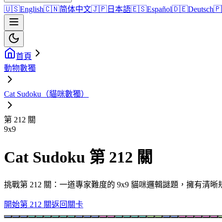
🇺🇸
English
🇨🇳
简体中文
🇯🇵
日本語
🇪🇸
Español
🇩🇪
Deutsch
🇵
首頁
動物數獨
Cat Sudoku（貓咪數獨）
第 212 關
9
x
9
Cat Sudoku 第 212 關
挑戰第 212 關：一道專家難度的 9x9 貓咪邏輯謎題，擁有
開始第 212 關
返回關卡