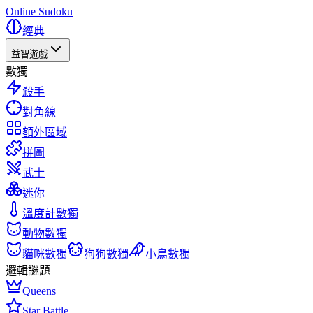
Online Sudoku
經典
益智遊戲
數獨
殺手
對角線
額外區域
拼圖
武士
迷你
溫度計數獨
動物數獨
貓咪數獨
狗狗數獨
小鳥數獨
邏輯謎題
Queens
Star Battle