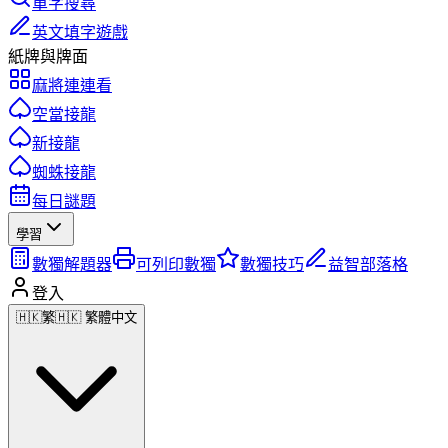
單字搜尋
英文填字遊戲
紙牌與牌面
麻將連連看
空當接龍
新接龍
蜘蛛接龍
每日謎題
學習
數獨解題器
可列印數獨
數獨技巧
益智部落格
登入
🇭🇰
繁
🇭🇰 繁體中文