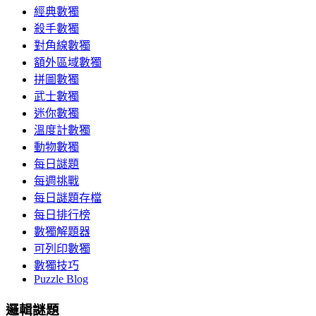
經典數獨
殺手數獨
對角線數獨
額外區域數獨
拼圖數獨
武士數獨
迷你數獨
溫度計數獨
動物數獨
每日謎題
每週挑戰
每日謎題存檔
每日排行榜
數獨解題器
可列印數獨
數獨技巧
Puzzle Blog
邏輯謎題