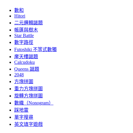
數和
Hitori
二元邏輯謎題
帳篷與樹木
Star Battle
數字路徑
Futoshiki 不等式數獨
摩天樓謎題
Calcudoku
Queens 謎題
2048
方塊拼圖
重力方塊拼圖
旋轉方塊拼圖
數織（Nonogram）
踩地雷
單字搜尋
英文填字遊戲