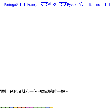
🇹
Português
🇫🇷
Français
🇰🇷
한국어
🇷🇺
Русский
🇮🇹
Italiano
🇹🇷
T
清晰規則、彩色區域和一個已驗證的唯一解。