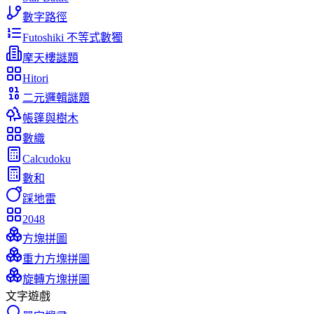
數字路徑
Futoshiki 不等式數獨
摩天樓謎題
Hitori
二元邏輯謎題
帳篷與樹木
數織
Calcudoku
數和
踩地雷
2048
方塊拼圖
重力方塊拼圖
旋轉方塊拼圖
文字遊戲