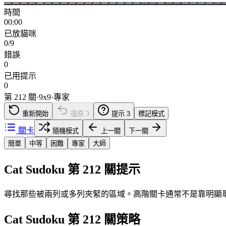
時間
00:00
已放貓咪
0/9
錯誤
0
已用提示
0
第 212 關
·
9
x
9
·
專家
重新開始
復原
3
提示
3
標記模式
關卡
隨機模式
上一關
下一關
簡單
中等
困難
專家
大師
Cat Sudoku 第 212 關提示
尋找那些被兩列或多列夾緊的區域。高階關卡通常不是靠明顯
Cat Sudoku 第 212 關策略