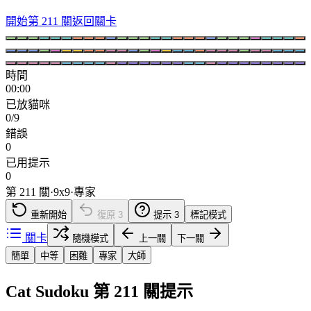
開始第 211 關
返回關卡
時間
00:00
已放貓咪
0/9
錯誤
0
已用提示
0
第 211 關
·
9
x
9
·
專家
重新開始
復原
3
提示
3
標記模式
關卡
隨機模式
上一關
下一關
簡單
中等
困難
專家
大師
Cat Sudoku 第 211 關提示