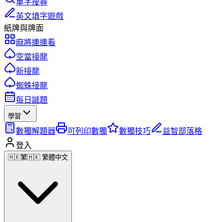
單字搜尋
英文填字遊戲
紙牌與牌面
麻將連連看
空當接龍
新接龍
蜘蛛接龍
每日謎題
學習
數獨解題器
可列印數獨
數獨技巧
益智部落格
登入
🇭🇰
繁
🇭🇰 繁體中文