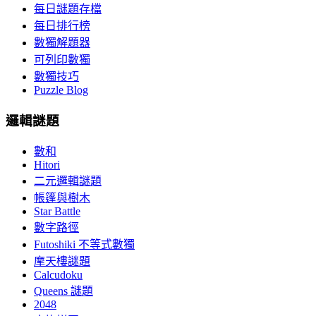
每日謎題存檔
每日排行榜
數獨解題器
可列印數獨
數獨技巧
Puzzle Blog
邏輯謎題
數和
Hitori
二元邏輯謎題
帳篷與樹木
Star Battle
數字路徑
Futoshiki 不等式數獨
摩天樓謎題
Calcudoku
Queens 謎題
2048