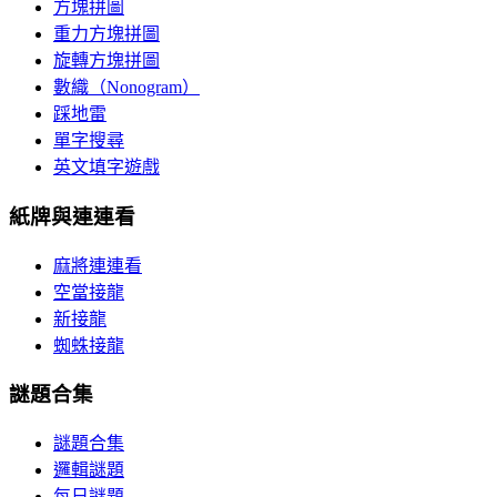
方塊拼圖
重力方塊拼圖
旋轉方塊拼圖
數織（Nonogram）
踩地雷
單字搜尋
英文填字遊戲
紙牌與連連看
麻將連連看
空當接龍
新接龍
蜘蛛接龍
謎題合集
謎題合集
邏輯謎題
每日謎題