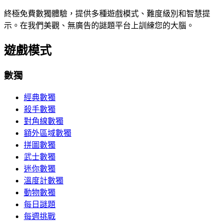
終極免費數獨體驗，提供多種遊戲模式、難度級別和智慧提
示。在我們美觀、無廣告的謎題平台上訓練您的大腦。
遊戲模式
數獨
經典數獨
殺手數獨
對角線數獨
額外區域數獨
拼圖數獨
武士數獨
迷你數獨
溫度計數獨
動物數獨
每日謎題
每週挑戰