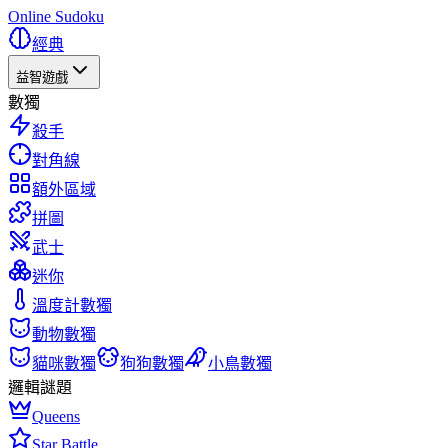
Online Sudoku
經典
益智遊戲
數獨
殺手
對角線
額外區域
拼圖
武士
迷你
溫度計數獨
動物數獨
貓咪數獨
狗狗數獨
小鳥數獨
邏輯謎題
Queens
Star Battle