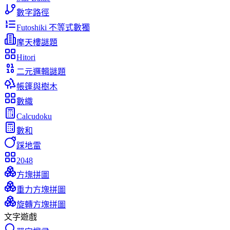
數字路徑
Futoshiki 不等式數獨
摩天樓謎題
Hitori
二元邏輯謎題
帳篷與樹木
數織
Calcudoku
數和
踩地雷
2048
方塊拼圖
重力方塊拼圖
旋轉方塊拼圖
文字遊戲