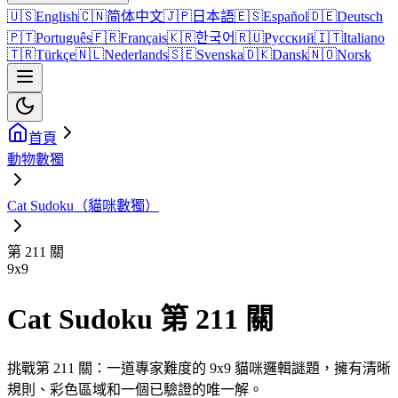
🇺🇸
English
🇨🇳
简体中文
🇯🇵
日本語
🇪🇸
Español
🇩🇪
Deutsch
🇵🇹
Português
🇫🇷
Français
🇰🇷
한국어
🇷🇺
Русский
🇮🇹
Italiano
🇹🇷
Türkçe
🇳🇱
Nederlands
🇸🇪
Svenska
🇩🇰
Dansk
🇳🇴
Norsk
首頁
動物數獨
Cat Sudoku（貓咪數獨）
第 211 關
9
x
9
Cat Sudoku 第 211 關
挑戰第 211 關：一道專家難度的 9x9 貓咪邏輯謎題，擁有清晰
規則、彩色區域和一個已驗證的唯一解。