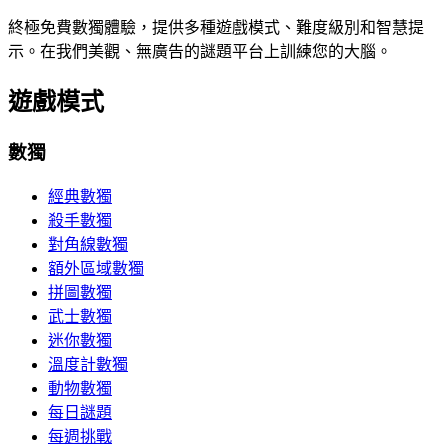
終極免費數獨體驗，提供多種遊戲模式、難度級別和智慧提
示。在我們美觀、無廣告的謎題平台上訓練您的大腦。
遊戲模式
數獨
經典數獨
殺手數獨
對角線數獨
額外區域數獨
拼圖數獨
武士數獨
迷你數獨
溫度計數獨
動物數獨
每日謎題
每週挑戰