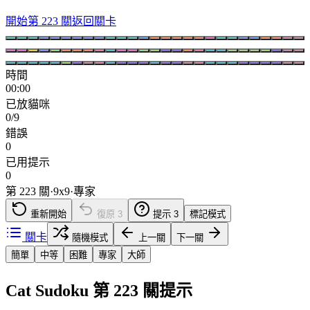
開始第 223 關
返回關卡
時間
00:00
已放貓咪
0/9
錯誤
0
已用提示
0
第 223 關
·
9
x
9
·
專家
重新開始
復原
3
提示
3
標記模式
關卡
隨機模式
上一關
下一關
簡單
中等
困難
專家
大師
Cat Sudoku 第 223 關提示