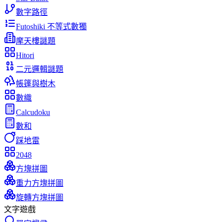
數字路徑
Futoshiki 不等式數獨
摩天樓謎題
Hitori
二元邏輯謎題
帳篷與樹木
數織
Calcudoku
數和
踩地雷
2048
方塊拼圖
重力方塊拼圖
旋轉方塊拼圖
文字遊戲