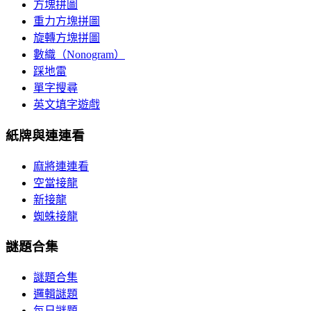
方塊拼圖
重力方塊拼圖
旋轉方塊拼圖
數織（Nonogram）
踩地雷
單字搜尋
英文填字遊戲
紙牌與連連看
麻將連連看
空當接龍
新接龍
蜘蛛接龍
謎題合集
謎題合集
邏輯謎題
每日謎題