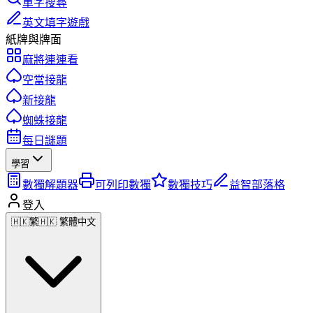
單字搜尋
英文填字遊戲
紙牌與牌面
麻將連連看
空當接龍
新接龍
蜘蛛接龍
每日謎題
學習
數獨解題器
可列印數獨
數獨技巧
益智部落格
登入
🇭🇰
繁
🇭🇰 繁體中文