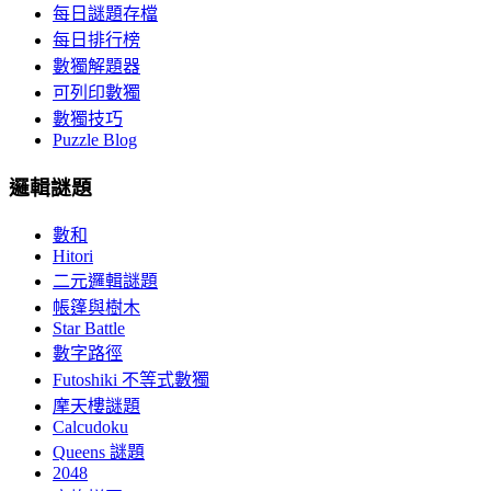
每日謎題存檔
每日排行榜
數獨解題器
可列印數獨
數獨技巧
Puzzle Blog
邏輯謎題
數和
Hitori
二元邏輯謎題
帳篷與樹木
Star Battle
數字路徑
Futoshiki 不等式數獨
摩天樓謎題
Calcudoku
Queens 謎題
2048