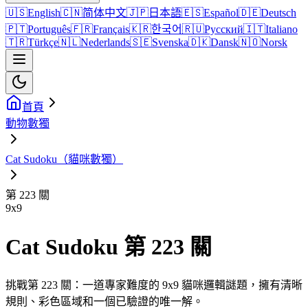
🇺🇸
English
🇨🇳
简体中文
🇯🇵
日本語
🇪🇸
Español
🇩🇪
Deutsch
🇵🇹
Português
🇫🇷
Français
🇰🇷
한국어
🇷🇺
Русский
🇮🇹
Italiano
🇹🇷
Türkçe
🇳🇱
Nederlands
🇸🇪
Svenska
🇩🇰
Dansk
🇳🇴
Norsk
首頁
動物數獨
Cat Sudoku（貓咪數獨）
第 223 關
9
x
9
Cat Sudoku 第 223 關
挑戰第 223 關：一道專家難度的 9x9 貓咪邏輯謎題，擁有清晰
規則、彩色區域和一個已驗證的唯一解。