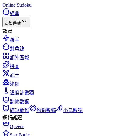
Online Sudoku
經典
益智遊戲
數獨
殺手
對角線
額外區域
拼圖
武士
迷你
溫度計數獨
動物數獨
貓咪數獨
狗狗數獨
小鳥數獨
邏輯謎題
Queens
Star Battle