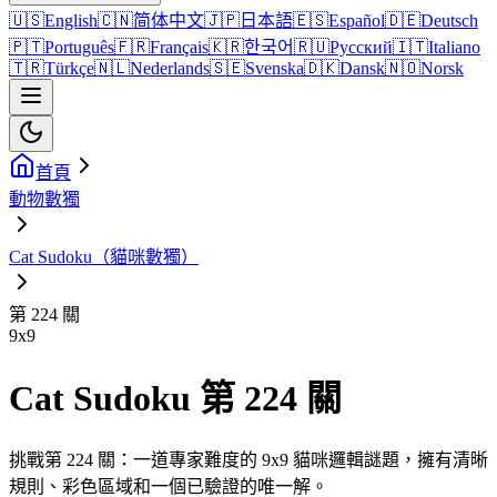
🇺🇸
English
🇨🇳
简体中文
🇯🇵
日本語
🇪🇸
Español
🇩🇪
Deutsch
🇵🇹
Português
🇫🇷
Français
🇰🇷
한국어
🇷🇺
Русский
🇮🇹
Italiano
🇹🇷
Türkçe
🇳🇱
Nederlands
🇸🇪
Svenska
🇩🇰
Dansk
🇳🇴
Norsk
首頁
動物數獨
Cat Sudoku（貓咪數獨）
第 224 關
9
x
9
Cat Sudoku 第 224 關
挑戰第 224 關：一道專家難度的 9x9 貓咪邏輯謎題，擁有清晰
規則、彩色區域和一個已驗證的唯一解。