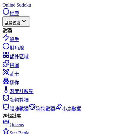
Online Sudoku
經典
益智遊戲
數獨
殺手
對角線
額外區域
拼圖
武士
迷你
溫度計數獨
動物數獨
貓咪數獨
狗狗數獨
小鳥數獨
邏輯謎題
Queens
Star Battle