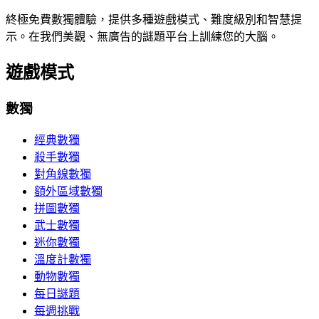
終極免費數獨體驗，提供多種遊戲模式、難度級別和智慧提
示。在我們美觀、無廣告的謎題平台上訓練您的大腦。
遊戲模式
數獨
經典數獨
殺手數獨
對角線數獨
額外區域數獨
拼圖數獨
武士數獨
迷你數獨
溫度計數獨
動物數獨
每日謎題
每週挑戰