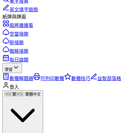
單字搜尋
英文填字遊戲
紙牌與牌面
麻將連連看
空當接龍
新接龍
蜘蛛接龍
每日謎題
學習
數獨解題器
可列印數獨
數獨技巧
益智部落格
登入
🇭🇰
繁
🇭🇰 繁體中文