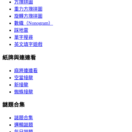
方塊拼圖
重力方塊拼圖
旋轉方塊拼圖
數織（Nonogram）
踩地雷
單字搜尋
英文填字遊戲
紙牌與連連看
麻將連連看
空當接龍
新接龍
蜘蛛接龍
謎題合集
謎題合集
邏輯謎題
每日謎題