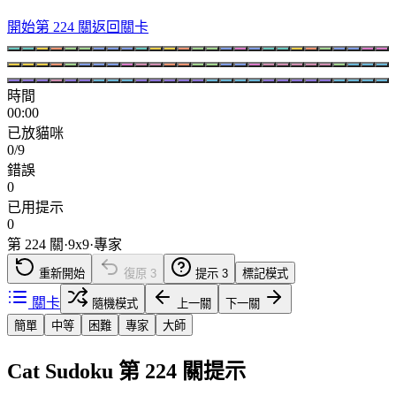
開始第 224 關
返回關卡
時間
00:00
已放貓咪
0/9
錯誤
0
已用提示
0
第 224 關
·
9
x
9
·
專家
重新開始
復原
3
提示
3
標記模式
關卡
隨機模式
上一關
下一關
簡單
中等
困難
專家
大師
Cat Sudoku 第 224 關提示