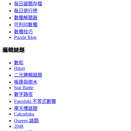
每日謎題存檔
每日排行榜
數獨解題器
可列印數獨
數獨技巧
Puzzle Blog
邏輯謎題
數和
Hitori
二元邏輯謎題
帳篷與樹木
Star Battle
數字路徑
Futoshiki 不等式數獨
摩天樓謎題
Calcudoku
Queens 謎題
2048