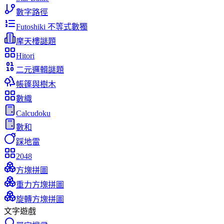
數字路徑
Futoshiki 不等式數獨
摩天樓謎題
Hitori
二元邏輯謎題
帳篷與樹木
數織
Calcudoku
數和
踩地雷
2048
方塊拼圖
重力方塊拼圖
旋轉方塊拼圖
文字遊戲