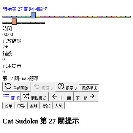
開始第 27 關
返回關卡
時間
00:00
已放貓咪
2/6
錯誤
0
已用提示
0
第 27 關
·
6
x
6
·
簡單
重新開始
復原
3
提示
3
標記模式
關卡
隨機模式
上一關
下一關
簡單
中等
困難
專家
大師
Cat Sudoku 第 27 關提示