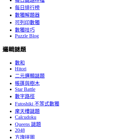
每日謎題存檔
每日排行榜
數獨解題器
可列印數獨
數獨技巧
Puzzle Blog
邏輯謎題
數和
Hitori
二元邏輯謎題
帳篷與樹木
Star Battle
數字路徑
Futoshiki 不等式數獨
摩天樓謎題
Calcudoku
Queens 謎題
2048
方塊拼圖