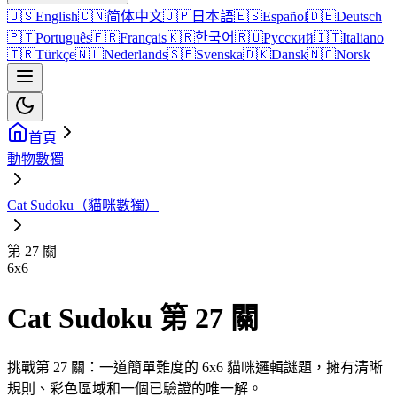
🇺🇸
English
🇨🇳
简体中文
🇯🇵
日本語
🇪🇸
Español
🇩🇪
Deutsch
🇵🇹
Português
🇫🇷
Français
🇰🇷
한국어
🇷🇺
Русский
🇮🇹
Italiano
🇹🇷
Türkçe
🇳🇱
Nederlands
🇸🇪
Svenska
🇩🇰
Dansk
🇳🇴
Norsk
首頁
動物數獨
Cat Sudoku（貓咪數獨）
第 27 關
6
x
6
Cat Sudoku 第 27 關
挑戰第 27 關：一道簡單難度的 6x6 貓咪邏輯謎題，擁有清晰
規則、彩色區域和一個已驗證的唯一解。