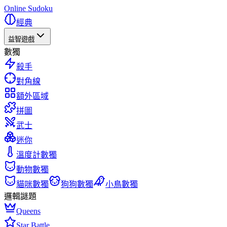
Online Sudoku
經典
益智遊戲
數獨
殺手
對角線
額外區域
拼圖
武士
迷你
溫度計數獨
動物數獨
貓咪數獨
狗狗數獨
小鳥數獨
邏輯謎題
Queens
Star Battle