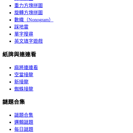
重力方塊拼圖
旋轉方塊拼圖
數織（Nonogram）
踩地雷
單字搜尋
英文填字遊戲
紙牌與連連看
麻將連連看
空當接龍
新接龍
蜘蛛接龍
謎題合集
謎題合集
邏輯謎題
每日謎題