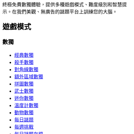
終極免費數獨體驗，提供多種遊戲模式、難度級別和智慧提
示。在我們美觀、無廣告的謎題平台上訓練您的大腦。
遊戲模式
數獨
經典數獨
殺手數獨
對角線數獨
額外區域數獨
拼圖數獨
武士數獨
迷你數獨
溫度計數獨
動物數獨
每日謎題
每週挑戰