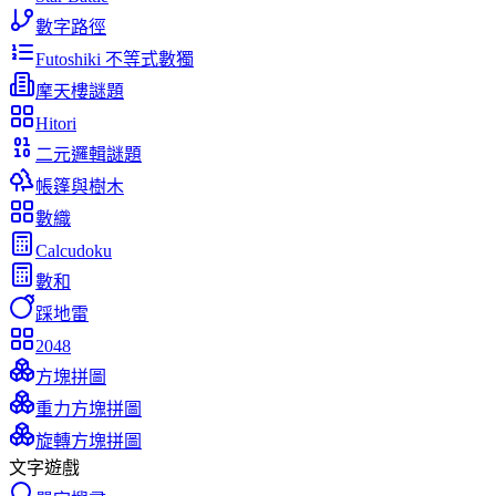
數字路徑
Futoshiki 不等式數獨
摩天樓謎題
Hitori
二元邏輯謎題
帳篷與樹木
數織
Calcudoku
數和
踩地雷
2048
方塊拼圖
重力方塊拼圖
旋轉方塊拼圖
文字遊戲