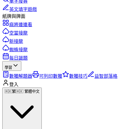
單字搜尋
英文填字遊戲
紙牌與牌面
麻將連連看
空當接龍
新接龍
蜘蛛接龍
每日謎題
學習
數獨解題器
可列印數獨
數獨技巧
益智部落格
登入
🇭🇰
繁
🇭🇰 繁體中文