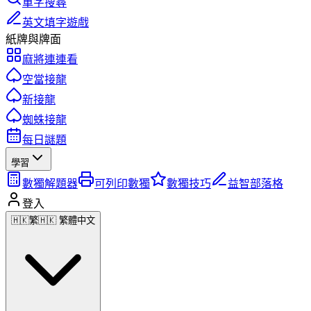
單字搜尋
英文填字遊戲
紙牌與牌面
麻將連連看
空當接龍
新接龍
蜘蛛接龍
每日謎題
學習
數獨解題器
可列印數獨
數獨技巧
益智部落格
登入
🇭🇰
繁
🇭🇰 繁體中文