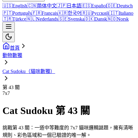
🇺🇸
English
🇨🇳
简体中文
🇯🇵
日本語
🇪🇸
Español
🇩🇪
Deutsch
🇵🇹
Português
🇫🇷
Français
🇰🇷
한국어
🇷🇺
Русский
🇮🇹
Italiano
🇹🇷
Türkçe
🇳🇱
Nederlands
🇸🇪
Svenska
🇩🇰
Dansk
🇳🇴
Norsk
首頁
動物數獨
Cat Sudoku（貓咪數獨）
第 43 關
7
x
7
Cat Sudoku 第 43 關
挑戰第 43 關：一道中等難度的 7x7 貓咪邏輯謎題，擁有清晰
規則、彩色區域和一個已驗證的唯一解。