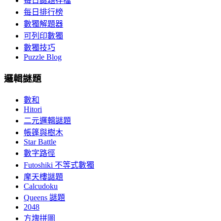
每日謎題存檔
每日排行榜
數獨解題器
可列印數獨
數獨技巧
Puzzle Blog
邏輯謎題
數和
Hitori
二元邏輯謎題
帳篷與樹木
Star Battle
數字路徑
Futoshiki 不等式數獨
摩天樓謎題
Calcudoku
Queens 謎題
2048
方塊拼圖