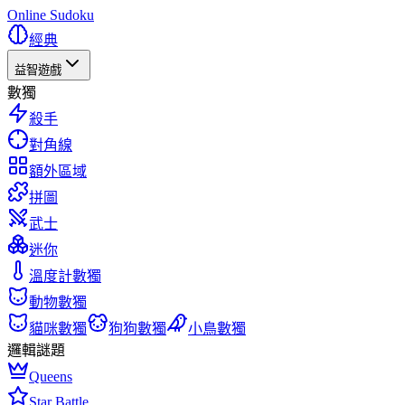
Online Sudoku
經典
益智遊戲
數獨
殺手
對角線
額外區域
拼圖
武士
迷你
溫度計數獨
動物數獨
貓咪數獨
狗狗數獨
小鳥數獨
邏輯謎題
Queens
Star Battle