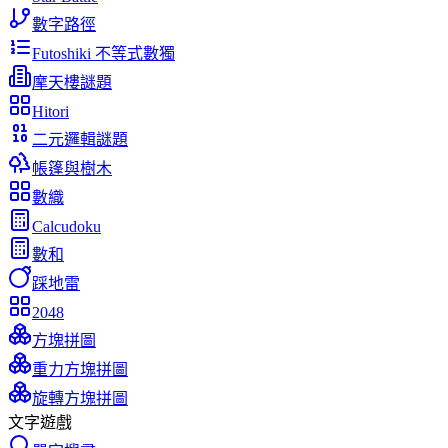
數字路徑
Futoshiki 不等式數獨
摩天樓謎題
Hitori
二元邏輯謎題
帳篷與樹木
數織
Calcudoku
數和
踩地雷
2048
方塊拼圖
重力方塊拼圖
旋轉方塊拼圖
文字遊戲