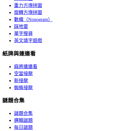
重力方塊拼圖
旋轉方塊拼圖
數織（Nonogram）
踩地雷
單字搜尋
英文填字遊戲
紙牌與連連看
麻將連連看
空當接龍
新接龍
蜘蛛接龍
謎題合集
謎題合集
邏輯謎題
每日謎題