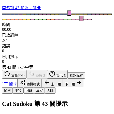
開始第 43 關
返回關卡
時間
00:00
已放貓咪
2/7
錯誤
0
已用提示
0
第 43 關
·
7
x
7
·
中等
重新開始
復原
3
提示
3
標記模式
關卡
隨機模式
上一關
下一關
簡單
中等
困難
專家
大師
Cat Sudoku 第 43 關提示