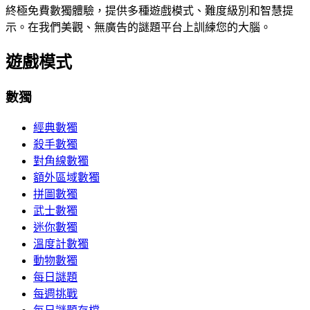
終極免費數獨體驗，提供多種遊戲模式、難度級別和智慧提
示。在我們美觀、無廣告的謎題平台上訓練您的大腦。
遊戲模式
數獨
經典數獨
殺手數獨
對角線數獨
額外區域數獨
拼圖數獨
武士數獨
迷你數獨
溫度計數獨
動物數獨
每日謎題
每週挑戰