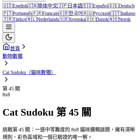
🇺🇸
English
🇨🇳
简体中文
🇯🇵
日本語
🇪🇸
Español
🇩🇪
Deutsch
🇵🇹
Português
🇫🇷
Français
🇰🇷
한국어
🇷🇺
Русский
🇮🇹
Italiano
🇹🇷
Türkçe
🇳🇱
Nederlands
🇸🇪
Svenska
🇩🇰
Dansk
🇳🇴
Norsk
首頁
動物數獨
Cat Sudoku（貓咪數獨）
第 45 關
8
x
8
Cat Sudoku 第 45 關
挑戰第 45 關：一道中等難度的 8x8 貓咪邏輯謎題，擁有清晰
規則、彩色區域和一個已驗證的唯一解。