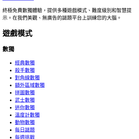
終極免費數獨體驗，提供多種遊戲模式、難度級別和智慧提
示。在我們美觀、無廣告的謎題平台上訓練您的大腦。
遊戲模式
數獨
經典數獨
殺手數獨
對角線數獨
額外區域數獨
拼圖數獨
武士數獨
迷你數獨
溫度計數獨
動物數獨
每日謎題
每週挑戰