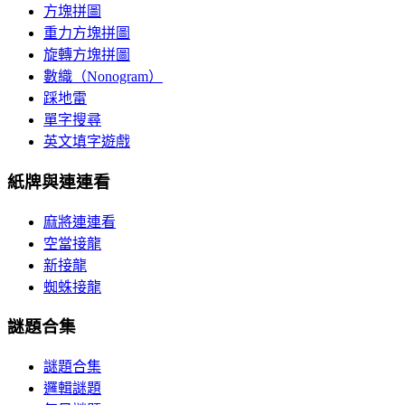
方塊拼圖
重力方塊拼圖
旋轉方塊拼圖
數織（Nonogram）
踩地雷
單字搜尋
英文填字遊戲
紙牌與連連看
麻將連連看
空當接龍
新接龍
蜘蛛接龍
謎題合集
謎題合集
邏輯謎題