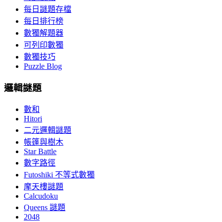
每日謎題存檔
每日排行榜
數獨解題器
可列印數獨
數獨技巧
Puzzle Blog
邏輯謎題
數和
Hitori
二元邏輯謎題
帳篷與樹木
Star Battle
數字路徑
Futoshiki 不等式數獨
摩天樓謎題
Calcudoku
Queens 謎題
2048