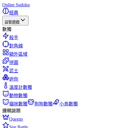
Online Sudoku
經典
益智遊戲
數獨
殺手
對角線
額外區域
拼圖
武士
迷你
溫度計數獨
動物數獨
貓咪數獨
狗狗數獨
小鳥數獨
邏輯謎題
Queens
Star Battle