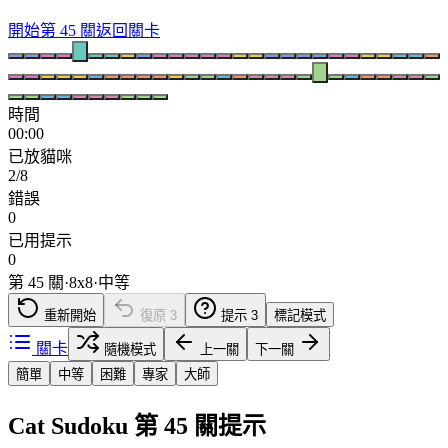
開始第 45 關
返回關卡
時間
00:00
已放貓咪
2/8
錯誤
0
已用提示
0
第 45 關
·
8
x
8
·
中等
重新開始
復原
3
提示
3
標記模式
關卡
隨機模式
上一關
下一關
簡單
中等
困難
專家
大師
Cat Sudoku 第 45 關提示