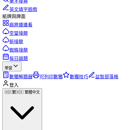
單字搜尋
英文填字遊戲
紙牌與牌面
麻將連連看
空當接龍
新接龍
蜘蛛接龍
每日謎題
學習
數獨解題器
可列印數獨
數獨技巧
益智部落格
登入
🇭🇰
繁
🇭🇰 繁體中文