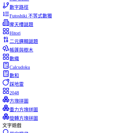
數字路徑
Futoshiki 不等式數獨
摩天樓謎題
Hitori
二元邏輯謎題
帳篷與樹木
數織
Calcudoku
數和
踩地雷
2048
方塊拼圖
重力方塊拼圖
旋轉方塊拼圖
文字遊戲