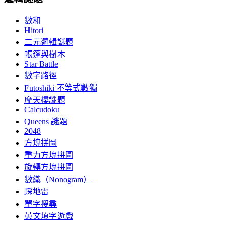
數和
Hitori
二元邏輯謎題
帳篷與樹木
Star Battle
數字路徑
Futoshiki 不等式數獨
摩天樓謎題
Calcudoku
Queens 謎題
2048
方塊拼圖
重力方塊拼圖
旋轉方塊拼圖
數織（Nonogram）
踩地雷
單字搜尋
英文填字遊戲