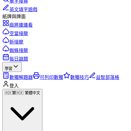
單字搜尋
英文填字遊戲
紙牌與牌面
麻將連連看
空當接龍
新接龍
蜘蛛接龍
每日謎題
學習
數獨解題器
可列印數獨
數獨技巧
益智部落格
登入
🇭🇰
繁
🇭🇰 繁體中文