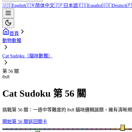
🇺🇸
English
🇨🇳
简体中文
🇯🇵
日本語
🇪🇸
Español
🇩🇪
Deutsch
🇵
首頁
動物數獨
Cat Sudoku（貓咪數獨）
第 56 關
8
x
8
Cat Sudoku 第 56 關
挑戰第 56 關：一道中等難度的 8x8 貓咪邏輯謎題，擁有
開始第 56 關
返回關卡