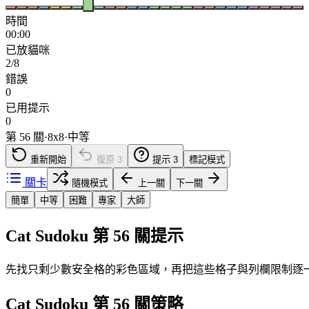
時間
00:00
已放貓咪
2/8
錯誤
0
已用提示
0
第 56 關
·
8
x
8
·
中等
重新開始
復原
3
提示
3
標記模式
關卡
隨機模式
上一關
下一關
簡單
中等
困難
專家
大師
Cat Sudoku 第 56 關提示
先找只剩少數安全格的彩色區域，再把這些格子與列欄限制逐
Cat Sudoku 第 56 關策略