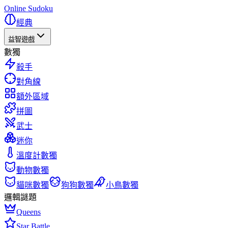
Online Sudoku
經典
益智遊戲
數獨
殺手
對角線
額外區域
拼圖
武士
迷你
溫度計數獨
動物數獨
貓咪數獨
狗狗數獨
小鳥數獨
邏輯謎題
Queens
Star Battle