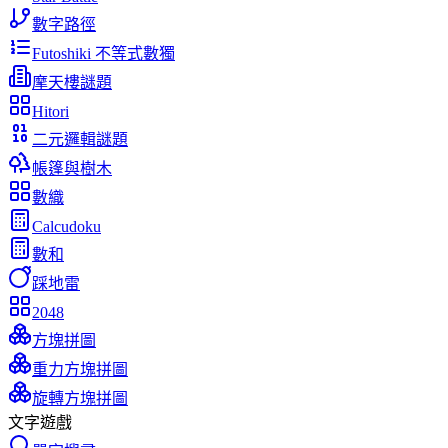
數字路徑
Futoshiki 不等式數獨
摩天樓謎題
Hitori
二元邏輯謎題
帳篷與樹木
數織
Calcudoku
數和
踩地雷
2048
方塊拼圖
重力方塊拼圖
旋轉方塊拼圖
文字遊戲