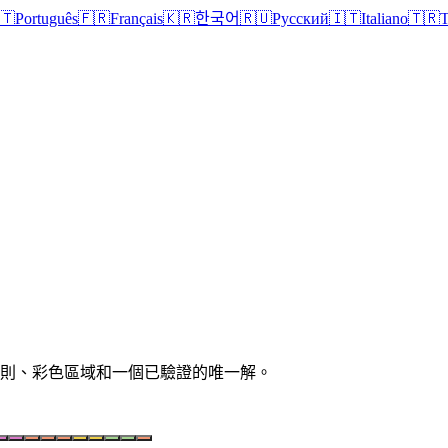
🇹
Português
🇫🇷
Français
🇰🇷
한국어
🇷🇺
Русский
🇮🇹
Italiano
🇹🇷
T
清晰規則、彩色區域和一個已驗證的唯一解。