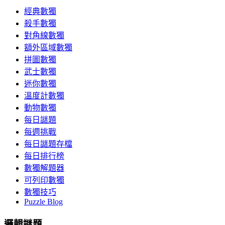
經典數獨
殺手數獨
對角線數獨
額外區域數獨
拼圖數獨
武士數獨
迷你數獨
溫度計數獨
動物數獨
每日謎題
每週挑戰
每日謎題存檔
每日排行榜
數獨解題器
可列印數獨
數獨技巧
Puzzle Blog
邏輯謎題