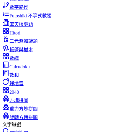
數字路徑
Futoshiki 不等式數獨
摩天樓謎題
Hitori
二元邏輯謎題
帳篷與樹木
數織
Calcudoku
數和
踩地雷
2048
方塊拼圖
重力方塊拼圖
旋轉方塊拼圖
文字遊戲