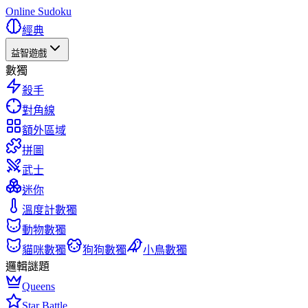
Online Sudoku
經典
益智遊戲
數獨
殺手
對角線
額外區域
拼圖
武士
迷你
溫度計數獨
動物數獨
貓咪數獨
狗狗數獨
小鳥數獨
邏輯謎題
Queens
Star Battle