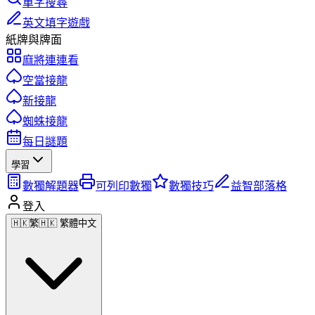
單字搜尋
英文填字遊戲
紙牌與牌面
麻將連連看
空當接龍
新接龍
蜘蛛接龍
每日謎題
學習
數獨解題器
可列印數獨
數獨技巧
益智部落格
登入
🇭🇰
繁
🇭🇰 繁體中文