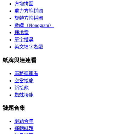
方塊拼圖
重力方塊拼圖
旋轉方塊拼圖
數織（Nonogram）
踩地雷
單字搜尋
英文填字遊戲
紙牌與連連看
麻將連連看
空當接龍
新接龍
蜘蛛接龍
謎題合集
謎題合集
邏輯謎題