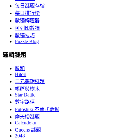
每日謎題存檔
每日排行榜
數獨解題器
可列印數獨
數獨技巧
Puzzle Blog
邏輯謎題
數和
Hitori
二元邏輯謎題
帳篷與樹木
Star Battle
數字路徑
Futoshiki 不等式數獨
摩天樓謎題
Calcudoku
Queens 謎題
2048