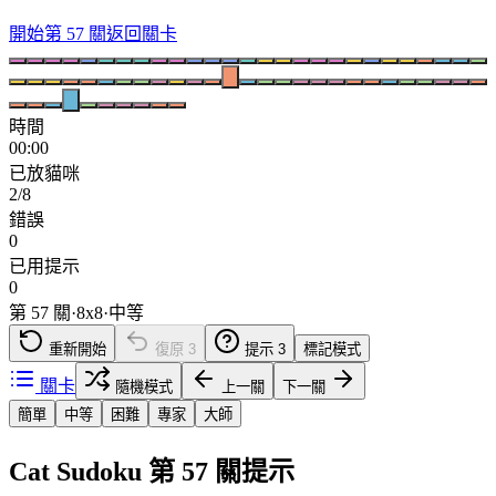
開始第 57 關
返回關卡
時間
00:00
已放貓咪
2/8
錯誤
0
已用提示
0
第 57 關
·
8
x
8
·
中等
重新開始
復原
3
提示
3
標記模式
關卡
隨機模式
上一關
下一關
簡單
中等
困難
專家
大師
Cat Sudoku 第 57 關提示