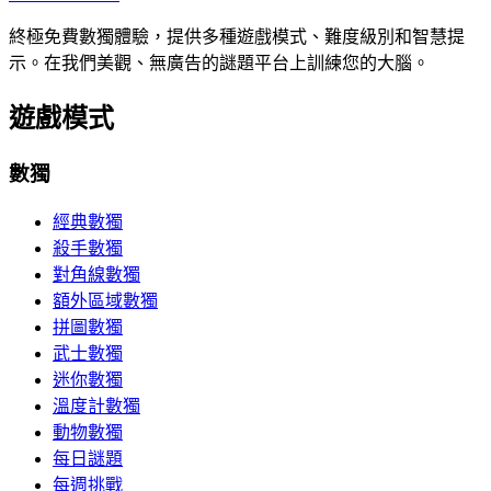
終極免費數獨體驗，提供多種遊戲模式、難度級別和智慧提
示。在我們美觀、無廣告的謎題平台上訓練您的大腦。
遊戲模式
數獨
經典數獨
殺手數獨
對角線數獨
額外區域數獨
拼圖數獨
武士數獨
迷你數獨
溫度計數獨
動物數獨
每日謎題
每週挑戰