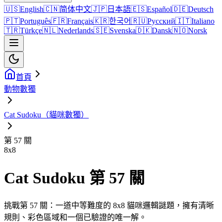
🇺🇸
English
🇨🇳
简体中文
🇯🇵
日本語
🇪🇸
Español
🇩🇪
Deutsch
🇵🇹
Português
🇫🇷
Français
🇰🇷
한국어
🇷🇺
Русский
🇮🇹
Italiano
🇹🇷
Türkçe
🇳🇱
Nederlands
🇸🇪
Svenska
🇩🇰
Dansk
🇳🇴
Norsk
首頁
動物數獨
Cat Sudoku（貓咪數獨）
第 57 關
8
x
8
Cat Sudoku 第 57 關
挑戰第 57 關：一道中等難度的 8x8 貓咪邏輯謎題，擁有清晰
規則、彩色區域和一個已驗證的唯一解。