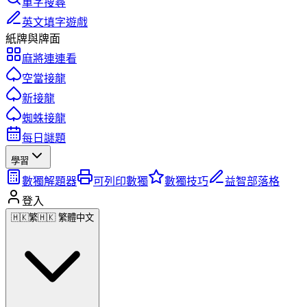
單字搜尋
英文填字遊戲
紙牌與牌面
麻將連連看
空當接龍
新接龍
蜘蛛接龍
每日謎題
學習
數獨解題器
可列印數獨
數獨技巧
益智部落格
登入
🇭🇰
繁
🇭🇰 繁體中文