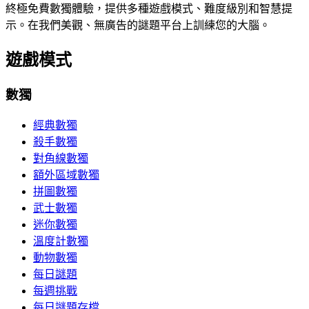
終極免費數獨體驗，提供多種遊戲模式、難度級別和智慧提
示。在我們美觀、無廣告的謎題平台上訓練您的大腦。
遊戲模式
數獨
經典數獨
殺手數獨
對角線數獨
額外區域數獨
拼圖數獨
武士數獨
迷你數獨
溫度計數獨
動物數獨
每日謎題
每週挑戰
每日謎題存檔