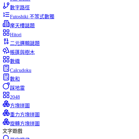
數字路徑
Futoshiki 不等式數獨
摩天樓謎題
Hitori
二元邏輯謎題
帳篷與樹木
數織
Calcudoku
數和
踩地雷
2048
方塊拼圖
重力方塊拼圖
旋轉方塊拼圖
文字遊戲