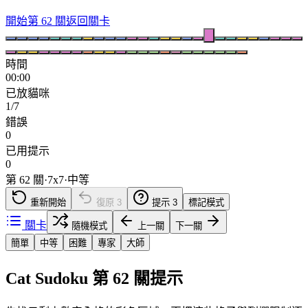
開始第 62 關
返回關卡
時間
00:00
已放貓咪
1/7
錯誤
0
已用提示
0
第 62 關
·
7
x
7
·
中等
重新開始
復原
3
提示
3
標記模式
關卡
隨機模式
上一關
下一關
簡單
中等
困難
專家
大師
Cat Sudoku 第 62 關提示