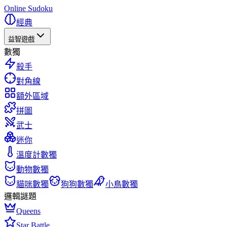
Online Sudoku
經典
益智遊戲
數獨
殺手
對角線
額外區域
拼圖
武士
迷你
溫度計數獨
動物數獨
貓咪數獨
狗狗數獨
小鳥數獨
邏輯謎題
Queens
Star Battle