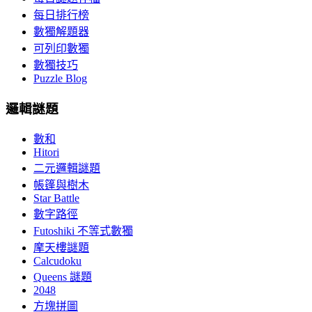
每日排行榜
數獨解題器
可列印數獨
數獨技巧
Puzzle Blog
邏輯謎題
數和
Hitori
二元邏輯謎題
帳篷與樹木
Star Battle
數字路徑
Futoshiki 不等式數獨
摩天樓謎題
Calcudoku
Queens 謎題
2048
方塊拼圖