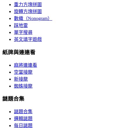
重力方塊拼圖
旋轉方塊拼圖
數織（Nonogram）
踩地雷
單字搜尋
英文填字遊戲
紙牌與連連看
麻將連連看
空當接龍
新接龍
蜘蛛接龍
謎題合集
謎題合集
邏輯謎題
每日謎題