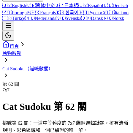
🇺🇸
English
🇨🇳
简体中文
🇯🇵
日本語
🇪🇸
Español
🇩🇪
Deutsch
🇵🇹
Português
🇫🇷
Français
🇰🇷
한국어
🇷🇺
Русский
🇮🇹
Italiano
🇹🇷
Türkçe
🇳🇱
Nederlands
🇸🇪
Svenska
🇩🇰
Dansk
🇳🇴
Norsk
首頁
動物數獨
Cat Sudoku（貓咪數獨）
第 62 關
7
x
7
Cat Sudoku 第 62 關
挑戰第 62 關：一道中等難度的 7x7 貓咪邏輯謎題，擁有清晰
規則、彩色區域和一個已驗證的唯一解。