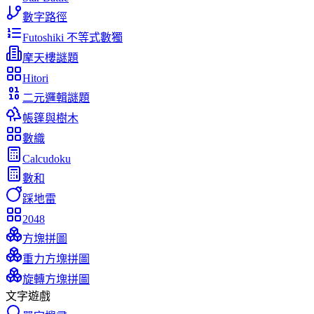
數字路徑
Futoshiki 不等式數獨
摩天樓謎題
Hitori
二元邏輯謎題
帳篷與樹木
數織
Calcudoku
數和
踩地雷
2048
方塊拼圖
重力方塊拼圖
旋轉方塊拼圖
文字遊戲