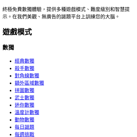
終極免費數獨體驗，提供多種遊戲模式、難度級別和智慧提
示。在我們美觀、無廣告的謎題平台上訓練您的大腦。
遊戲模式
數獨
經典數獨
殺手數獨
對角線數獨
額外區域數獨
拼圖數獨
武士數獨
迷你數獨
溫度計數獨
動物數獨
每日謎題
每週挑戰