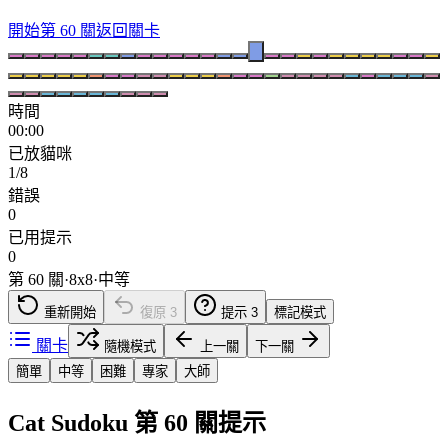
開始第 60 關
返回關卡
時間
00:00
已放貓咪
1/8
錯誤
0
已用提示
0
第 60 關
·
8
x
8
·
中等
重新開始
復原
3
提示
3
標記模式
關卡
隨機模式
上一關
下一關
簡單
中等
困難
專家
大師
Cat Sudoku 第 60 關提示