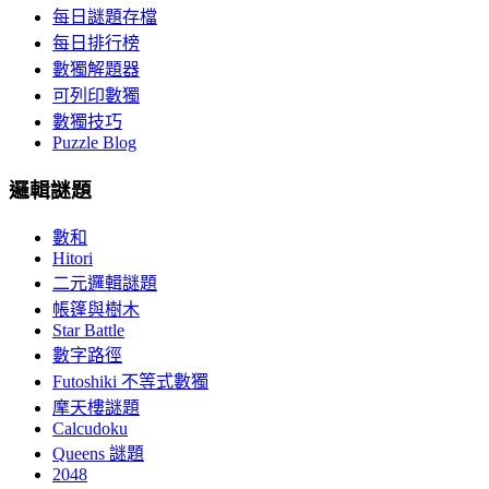
每日謎題存檔
每日排行榜
數獨解題器
可列印數獨
數獨技巧
Puzzle Blog
邏輯謎題
數和
Hitori
二元邏輯謎題
帳篷與樹木
Star Battle
數字路徑
Futoshiki 不等式數獨
摩天樓謎題
Calcudoku
Queens 謎題
2048