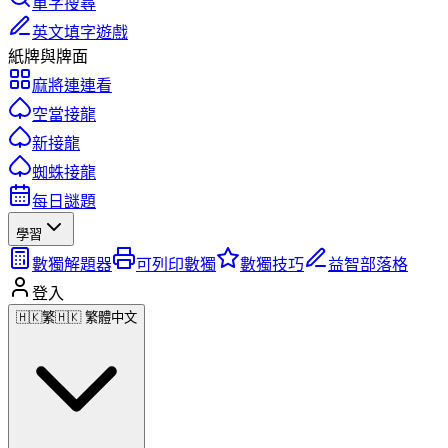
單字搜尋
英文填字遊戲
紙牌與牌面
麻將連連看
空當接龍
新接龍
蜘蛛接龍
每日謎題
學習
數獨解題器
可列印數獨
數獨技巧
益智部落格
登入
🇭🇰
繁
🇭🇰 繁體中文