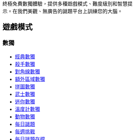
終極免費數獨體驗，提供多種遊戲模式、難度級別和智慧提
示。在我們美觀、無廣告的謎題平台上訓練您的大腦。
遊戲模式
數獨
經典數獨
殺手數獨
對角線數獨
額外區域數獨
拼圖數獨
武士數獨
迷你數獨
溫度計數獨
動物數獨
每日謎題
每週挑戰
每日謎題存檔