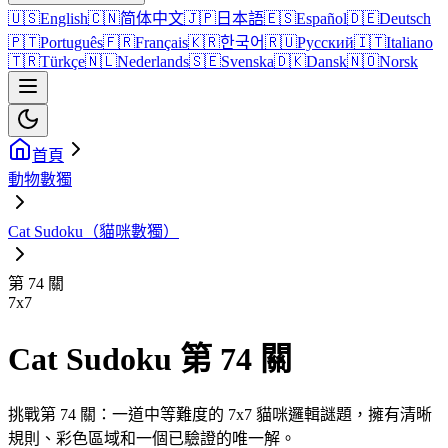
🇺🇸
English
🇨🇳
简体中文
🇯🇵
日本語
🇪🇸
Español
🇩🇪
Deutsch
🇵🇹
Português
🇫🇷
Français
🇰🇷
한국어
🇷🇺
Русский
🇮🇹
Italiano
🇹🇷
Türkçe
🇳🇱
Nederlands
🇸🇪
Svenska
🇩🇰
Dansk
🇳🇴
Norsk
首頁
動物數獨
Cat Sudoku（貓咪數獨）
第 74 關
7
x
7
Cat Sudoku 第 74 關
挑戰第 74 關：一道中等難度的 7x7 貓咪邏輯謎題，擁有清晰
規則、彩色區域和一個已驗證的唯一解。