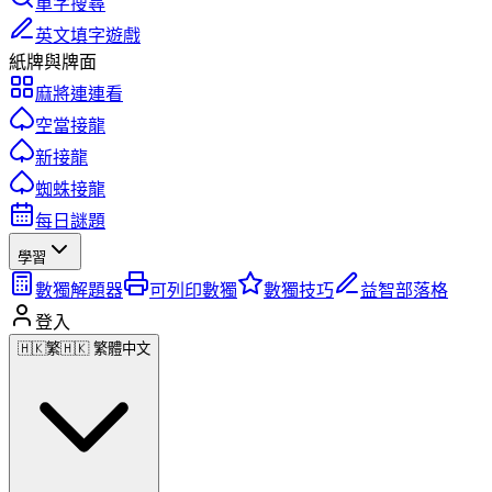
單字搜尋
英文填字遊戲
紙牌與牌面
麻將連連看
空當接龍
新接龍
蜘蛛接龍
每日謎題
學習
數獨解題器
可列印數獨
數獨技巧
益智部落格
登入
🇭🇰
繁
🇭🇰 繁體中文