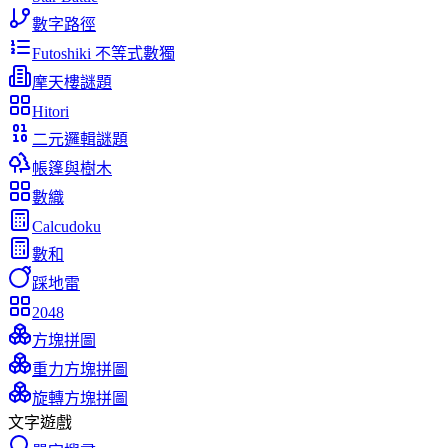
數字路徑
Futoshiki 不等式數獨
摩天樓謎題
Hitori
二元邏輯謎題
帳篷與樹木
數織
Calcudoku
數和
踩地雷
2048
方塊拼圖
重力方塊拼圖
旋轉方塊拼圖
文字遊戲