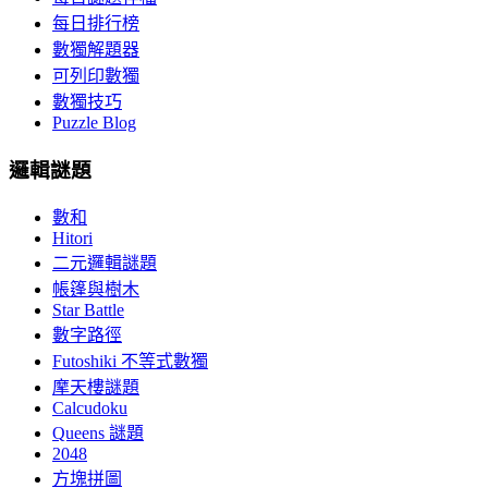
每日排行榜
數獨解題器
可列印數獨
數獨技巧
Puzzle Blog
邏輯謎題
數和
Hitori
二元邏輯謎題
帳篷與樹木
Star Battle
數字路徑
Futoshiki 不等式數獨
摩天樓謎題
Calcudoku
Queens 謎題
2048
方塊拼圖