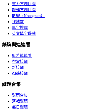
重力方塊拼圖
旋轉方塊拼圖
數織（Nonogram）
踩地雷
單字搜尋
英文填字遊戲
紙牌與連連看
麻將連連看
空當接龍
新接龍
蜘蛛接龍
謎題合集
謎題合集
邏輯謎題
每日謎題