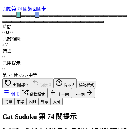
開始第 74 關
返回關卡
時間
00:00
已放貓咪
2/7
錯誤
0
已用提示
0
第 74 關
·
7
x
7
·
中等
重新開始
復原
3
提示
3
標記模式
關卡
隨機模式
上一關
下一關
簡單
中等
困難
專家
大師
Cat Sudoku 第 74 關提示