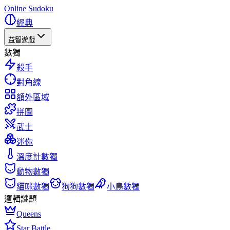
Online Sudoku
經典
益智遊戲
數獨
殺手
對角線
額外區域
拼圖
武士
迷你
溫度計數獨
動物數獨
貓咪數獨
狗狗數獨
小鳥數獨
邏輯謎題
Queens
Star Battle