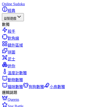
Online Sudoku
經典
益智遊戲
數獨
殺手
對角線
額外區域
拼圖
武士
迷你
溫度計數獨
動物數獨
貓咪數獨
狗狗數獨
小鳥數獨
邏輯謎題
Queens
Star Battle