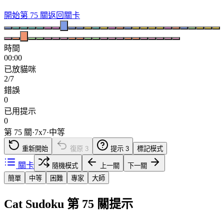
開始第 75 關
返回關卡
時間
00:00
已放貓咪
2/7
錯誤
0
已用提示
0
第 75 關
·
7
x
7
·
中等
重新開始
復原
3
提示
3
標記模式
關卡
隨機模式
上一關
下一關
簡單
中等
困難
專家
大師
Cat Sudoku 第 75 關提示