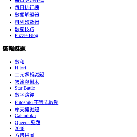
每日謎題存檔
每日排行榜
數獨解題器
可列印數獨
數獨技巧
Puzzle Blog
邏輯謎題
數和
Hitori
二元邏輯謎題
帳篷與樹木
Star Battle
數字路徑
Futoshiki 不等式數獨
摩天樓謎題
Calcudoku
Queens 謎題
2048
方塊拼圖