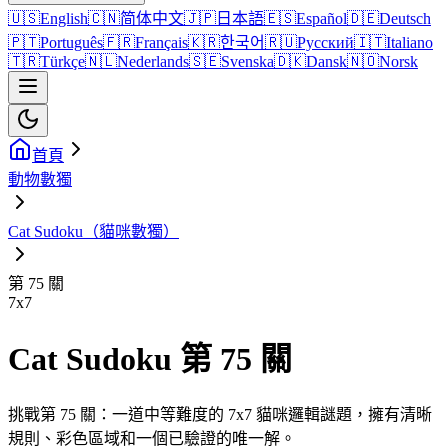
🇺🇸
English
🇨🇳
简体中文
🇯🇵
日本語
🇪🇸
Español
🇩🇪
Deutsch
🇵🇹
Português
🇫🇷
Français
🇰🇷
한국어
🇷🇺
Русский
🇮🇹
Italiano
🇹🇷
Türkçe
🇳🇱
Nederlands
🇸🇪
Svenska
🇩🇰
Dansk
🇳🇴
Norsk
首頁
動物數獨
Cat Sudoku（貓咪數獨）
第 75 關
7
x
7
Cat Sudoku 第 75 關
挑戰第 75 關：一道中等難度的 7x7 貓咪邏輯謎題，擁有清晰
規則、彩色區域和一個已驗證的唯一解。