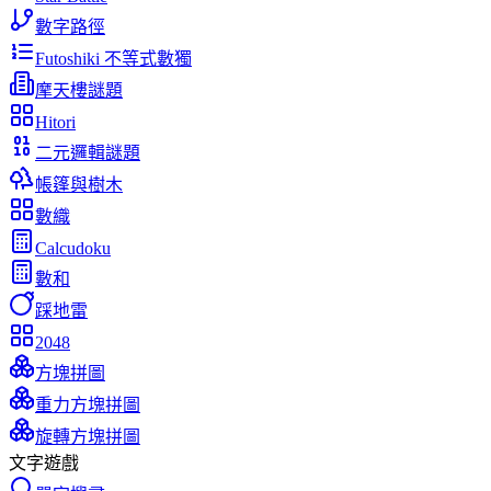
數字路徑
Futoshiki 不等式數獨
摩天樓謎題
Hitori
二元邏輯謎題
帳篷與樹木
數織
Calcudoku
數和
踩地雷
2048
方塊拼圖
重力方塊拼圖
旋轉方塊拼圖
文字遊戲