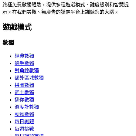
終極免費數獨體驗，提供多種遊戲模式、難度級別和智慧提
示。在我們美觀、無廣告的謎題平台上訓練您的大腦。
遊戲模式
數獨
經典數獨
殺手數獨
對角線數獨
額外區域數獨
拼圖數獨
武士數獨
迷你數獨
溫度計數獨
動物數獨
每日謎題
每週挑戰