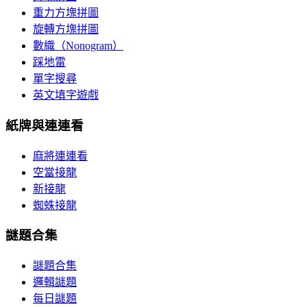
重力方塊拼圖
旋轉方塊拼圖
數織（Nonogram）
踩地雷
單字搜尋
英文填字遊戲
紙牌與連連看
麻將連連看
空當接龍
新接龍
蜘蛛接龍
謎題合集
謎題合集
邏輯謎題
每日謎題