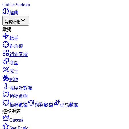
Online Sudoku
經典
益智遊戲
數獨
殺手
對角線
額外區域
拼圖
武士
迷你
溫度計數獨
動物數獨
貓咪數獨
狗狗數獨
小鳥數獨
邏輯謎題
Queens
Star Battle