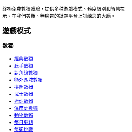
終極免費數獨體驗，提供多種遊戲模式、難度級別和智慧提
示。在我們美觀、無廣告的謎題平台上訓練您的大腦。
遊戲模式
數獨
經典數獨
殺手數獨
對角線數獨
額外區域數獨
拼圖數獨
武士數獨
迷你數獨
溫度計數獨
動物數獨
每日謎題
每週挑戰