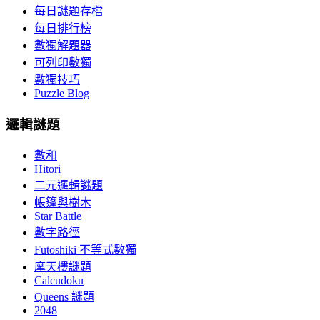
每日謎題存檔
每日排行榜
數獨解題器
可列印數獨
數獨技巧
Puzzle Blog
邏輯謎題
數和
Hitori
二元邏輯謎題
帳篷與樹木
Star Battle
數字路徑
Futoshiki 不等式數獨
摩天樓謎題
Calcudoku
Queens 謎題
2048