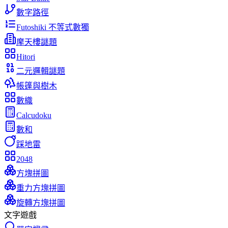
數字路徑
Futoshiki 不等式數獨
摩天樓謎題
Hitori
二元邏輯謎題
帳篷與樹木
數織
Calcudoku
數和
踩地雷
2048
方塊拼圖
重力方塊拼圖
旋轉方塊拼圖
文字遊戲