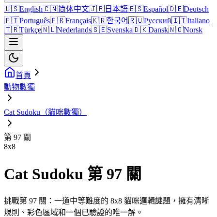
🇺🇸
English
🇨🇳
简体中文
🇯🇵
日本語
🇪🇸
Español
🇩🇪
Deutsch
🇵🇹
Português
🇫🇷
Français
🇰🇷
한국어
🇷🇺
Русский
🇮🇹
Italiano
🇹🇷
Türkçe
🇳🇱
Nederlands
🇸🇪
Svenska
🇩🇰
Dansk
🇳🇴
Norsk
首頁
動物數獨
Cat Sudoku（貓咪數獨）
第 97 關
8
x
8
Cat Sudoku 第 97 關
挑戰第 97 關：一道中等難度的 8x8 貓咪邏輯謎題，擁有清晰
規則、彩色區域和一個已驗證的唯一解。