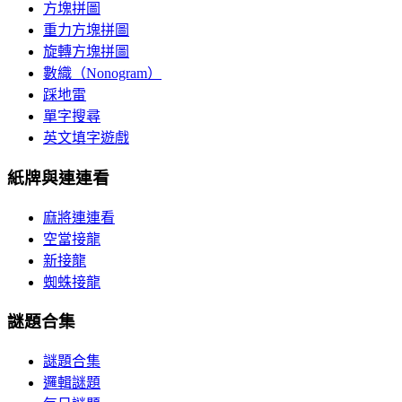
方塊拼圖
重力方塊拼圖
旋轉方塊拼圖
數織（Nonogram）
踩地雷
單字搜尋
英文填字遊戲
紙牌與連連看
麻將連連看
空當接龍
新接龍
蜘蛛接龍
謎題合集
謎題合集
邏輯謎題