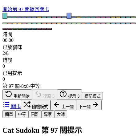
開始第 97 關
返回關卡
時間
00:00
已放貓咪
2/8
錯誤
0
已用提示
0
第 97 關
·
8
x
8
·
中等
重新開始
復原
3
提示
3
標記模式
關卡
隨機模式
上一關
下一關
簡單
中等
困難
專家
大師
Cat Sudoku 第 97 關提示