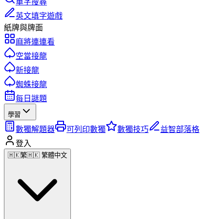
單字搜尋
英文填字遊戲
紙牌與牌面
麻將連連看
空當接龍
新接龍
蜘蛛接龍
每日謎題
學習
數獨解題器
可列印數獨
數獨技巧
益智部落格
登入
🇭🇰
繁
🇭🇰 繁體中文