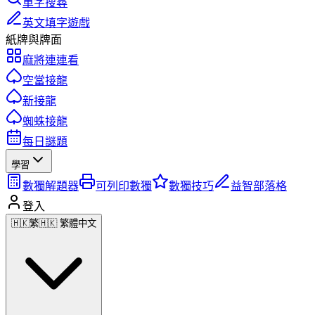
單字搜尋
英文填字遊戲
紙牌與牌面
麻將連連看
空當接龍
新接龍
蜘蛛接龍
每日謎題
學習
數獨解題器
可列印數獨
數獨技巧
益智部落格
登入
🇭🇰
繁
🇭🇰 繁體中文