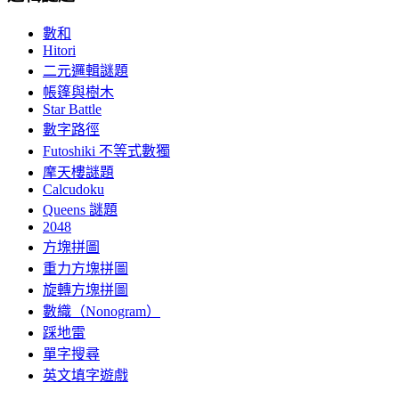
數和
Hitori
二元邏輯謎題
帳篷與樹木
Star Battle
數字路徑
Futoshiki 不等式數獨
摩天樓謎題
Calcudoku
Queens 謎題
2048
方塊拼圖
重力方塊拼圖
旋轉方塊拼圖
數織（Nonogram）
踩地雷
單字搜尋
英文填字遊戲