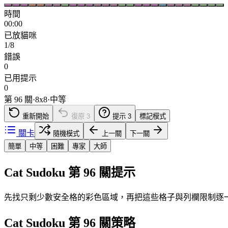
時間
00:00
已放貓咪
1/8
錯誤
0
已用提示
0
第 96 關
·
8
x
8
·
中等
重新開始
復原
3
提示
3
標記模式
關卡
隨機模式
上一關
下一關
簡單
中等
困難
專家
大師
Cat Sudoku 第 96 關提示
先找只剩少數安全格的彩色區域，再把這些格子與列欄限制逐
Cat Sudoku 第 96 關策略