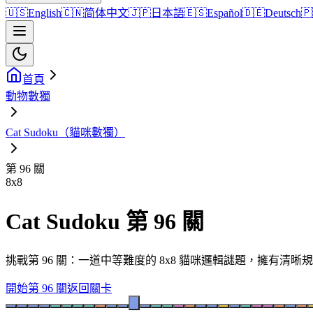
🇺🇸
English
🇨🇳
简体中文
🇯🇵
日本語
🇪🇸
Español
🇩🇪
Deutsch
🇵
首頁
動物數獨
Cat Sudoku（貓咪數獨）
第 96 關
8
x
8
Cat Sudoku 第 96 關
挑戰第 96 關：一道中等難度的 8x8 貓咪邏輯謎題，擁有
開始第 96 關
返回關卡