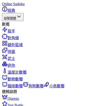
Online Sudoku
經典
益智遊戲
數獨
殺手
對角線
額外區域
拼圖
武士
迷你
溫度計數獨
動物數獨
貓咪數獨
狗狗數獨
小鳥數獨
邏輯謎題
Queens
Star Battle