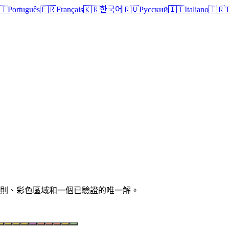
🇹
Português
🇫🇷
Français
🇰🇷
한국어
🇷🇺
Русский
🇮🇹
Italiano
🇹🇷
T
清晰規則、彩色區域和一個已驗證的唯一解。