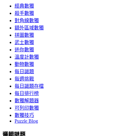
經典數獨
殺手數獨
對角線數獨
額外區域數獨
拼圖數獨
武士數獨
迷你數獨
溫度計數獨
動物數獨
每日謎題
每週挑戰
每日謎題存檔
每日排行榜
數獨解題器
可列印數獨
數獨技巧
Puzzle Blog
邏輯謎題