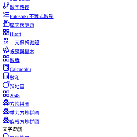
數字路徑
Futoshiki 不等式數獨
摩天樓謎題
Hitori
二元邏輯謎題
帳篷與樹木
數織
Calcudoku
數和
踩地雷
2048
方塊拼圖
重力方塊拼圖
旋轉方塊拼圖
文字遊戲