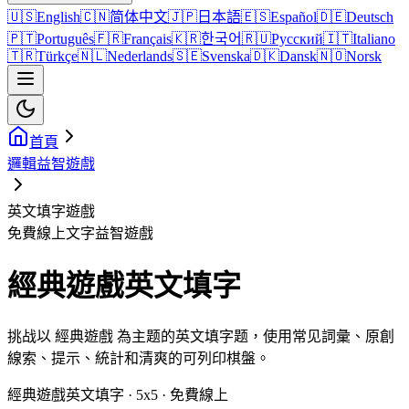
🇺🇸
English
🇨🇳
简体中文
🇯🇵
日本語
🇪🇸
Español
🇩🇪
Deutsch
🇵🇹
Português
🇫🇷
Français
🇰🇷
한국어
🇷🇺
Русский
🇮🇹
Italiano
🇹🇷
Türkçe
🇳🇱
Nederlands
🇸🇪
Svenska
🇩🇰
Dansk
🇳🇴
Norsk
首頁
邏輯益智遊戲
英文填字遊戲
免費線上文字益智遊戲
經典遊戲英文填字
挑战以 經典遊戲 為主题的英文填字题，使用常见詞彙、原創
線索、提示、統計和清爽的可列印棋盤。
經典遊戲英文填字 · 5x5 · 免費線上