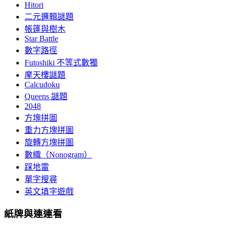
Hitori
二元邏輯謎題
帳篷與樹木
Star Battle
數字路徑
Futoshiki 不等式數獨
摩天樓謎題
Calcudoku
Queens 謎題
2048
方塊拼圖
重力方塊拼圖
旋轉方塊拼圖
數織（Nonogram）
踩地雷
單字搜尋
英文填字遊戲
紙牌與連連看