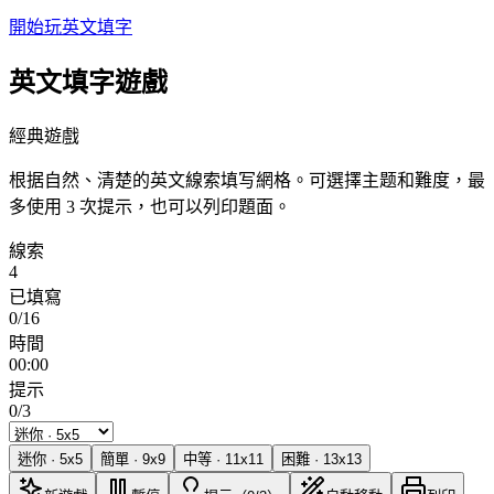
開始玩英文填字
英文填字遊戲
經典遊戲
根据自然、清楚的英文線索填写網格。可選擇主题和難度，最
多使用 3 次提示，也可以列印題面。
線索
4
已填寫
0/16
時間
00:00
提示
0/3
迷你
·
5
x
5
簡單
·
9
x
9
中等
·
11
x
11
困難
·
13
x
13