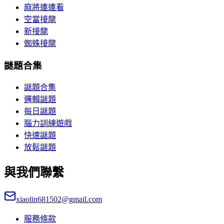
麻將連連看
空當接龍
新接龍
蜘蛛接龍
謎題合集
謎題合集
邏輯謎題
每日謎題
腦力訓練遊戲
快速謎題
放鬆謎題
與我們聯繫
xiaolin681502@gmail.com
服務條款