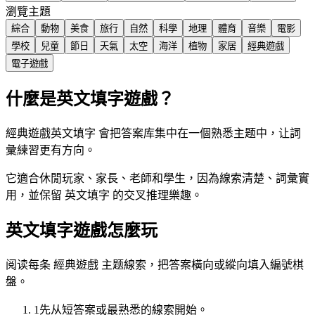
瀏覽主題
綜合
動物
美食
旅行
自然
科學
地理
體育
音樂
電影
學校
兒童
節日
天氣
太空
海洋
植物
家居
經典遊戲
電子遊戲
什麼是英文填字遊戲？
經典遊戲英文填字 會把答案库集中在一個熟悉主题中，让詞
彙練習更有方向。
它適合休閒玩家、家長、老師和學生，因為線索清楚、詞彙實
用，並保留 英文填字 的交叉推理樂趣。
英文填字遊戲怎麼玩
阅读每条 經典遊戲 主题線索，把答案橫向或縱向填入編號棋
盤。
1
先从短答案或最熟悉的線索開始。