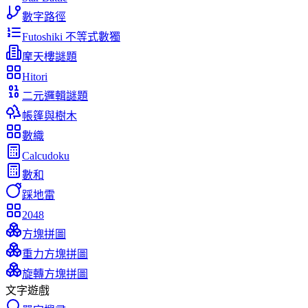
數字路徑
Futoshiki 不等式數獨
摩天樓謎題
Hitori
二元邏輯謎題
帳篷與樹木
數織
Calcudoku
數和
踩地雷
2048
方塊拼圖
重力方塊拼圖
旋轉方塊拼圖
文字遊戲