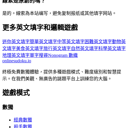
線索是原創的嗎？
是的。線索為本站编写，避免复制报纸或其他填字网站。
更多英文填字和邏輯遊戲
迷你英文填字
簡單英文填字
中等英文填字
困難英文填字
動物英
文填字
美食英文填字
旅行英文填字
自然英文填字
科學英文填字
地理英文填字
單字搜尋
Nonogram 數織
onlinesudoku.io
終極免費數獨體驗，提供多種遊戲模式、難度級別和智慧提
示。在我們美觀、無廣告的謎題平台上訓練您的大腦。
遊戲模式
數獨
經典數獨
殺手數獨