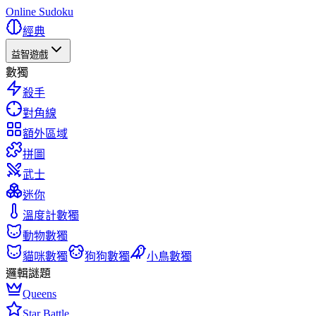
Online Sudoku
經典
益智遊戲
數獨
殺手
對角線
額外區域
拼圖
武士
迷你
溫度計數獨
動物數獨
貓咪數獨
狗狗數獨
小鳥數獨
邏輯謎題
Queens
Star Battle