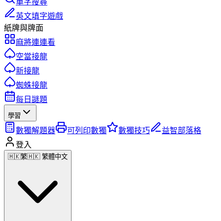
單字搜尋
英文填字遊戲
紙牌與牌面
麻將連連看
空當接龍
新接龍
蜘蛛接龍
每日謎題
學習
數獨解題器
可列印數獨
數獨技巧
益智部落格
登入
🇭🇰
繁
🇭🇰 繁體中文