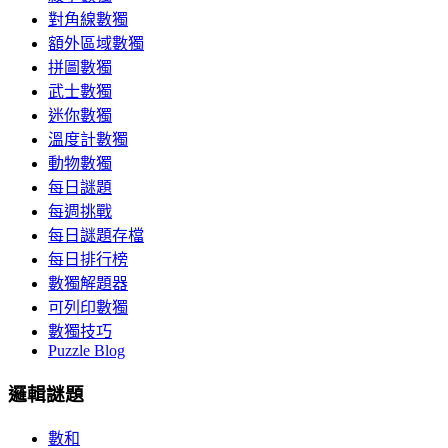
對角線數獨
額外區域數獨
拼圖數獨
武士數獨
迷你數獨
溫度計數獨
動物數獨
每日謎題
每週挑戰
每日謎題存檔
每日排行榜
數獨解題器
可列印數獨
數獨技巧
Puzzle Blog
邏輯謎題
數和