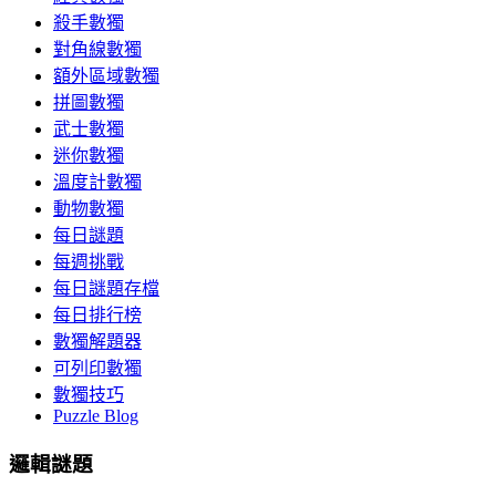
殺手數獨
對角線數獨
額外區域數獨
拼圖數獨
武士數獨
迷你數獨
溫度計數獨
動物數獨
每日謎題
每週挑戰
每日謎題存檔
每日排行榜
數獨解題器
可列印數獨
數獨技巧
Puzzle Blog
邏輯謎題