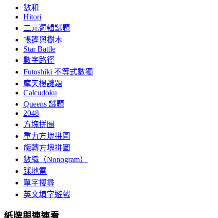
數和
Hitori
二元邏輯謎題
帳篷與樹木
Star Battle
數字路徑
Futoshiki 不等式數獨
摩天樓謎題
Calcudoku
Queens 謎題
2048
方塊拼圖
重力方塊拼圖
旋轉方塊拼圖
數織（Nonogram）
踩地雷
單字搜尋
英文填字遊戲
紙牌與連連看