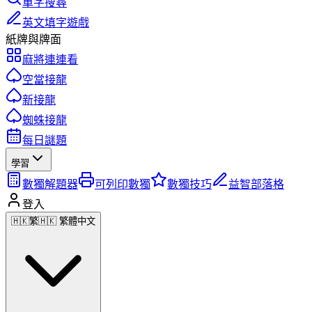
單字搜尋
英文填字遊戲
紙牌與牌面
麻將連連看
空當接龍
新接龍
蜘蛛接龍
每日謎題
學習
數獨解題器
可列印數獨
數獨技巧
益智部落格
登入
🇭🇰
繁
🇭🇰 繁體中文