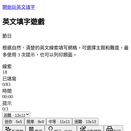
開始玩英文填字
英文填字遊戲
節日
根据自然、清楚的英文線索填写網格。可選擇主题和難度，最
多使用 3 次提示，也可以列印題面。
線索
18
已填寫
0/83
時間
00:00
提示
0/3
迷你
·
5
x
5
簡單
·
9
x
9
中等
·
11
x
11
困難
·
13
x
13