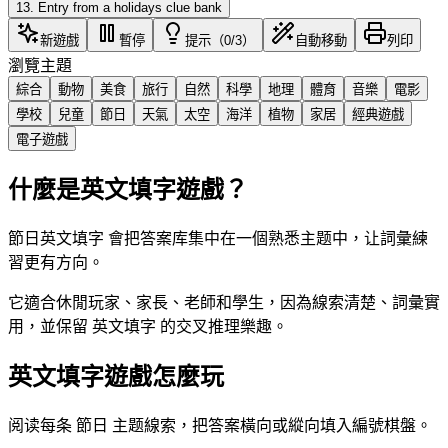
13
.
Entry from a holidays clue bank
新遊戲
暫停
提示（0/3）
自動移動
列印
瀏覽主題
綜合
動物
美食
旅行
自然
科學
地理
體育
音樂
電影
學校
兒童
節日
天氣
太空
海洋
植物
家居
經典遊戲
電子遊戲
什麼是英文填字遊戲？
節日英文填字 會把答案库集中在一個熟悉主题中，让詞彙練
習更有方向。
它適合休閒玩家、家長、老師和學生，因為線索清楚、詞彙實
用，並保留 英文填字 的交叉推理樂趣。
英文填字遊戲怎麼玩
阅读每条 節日 主题線索，把答案橫向或縱向填入編號棋盤。