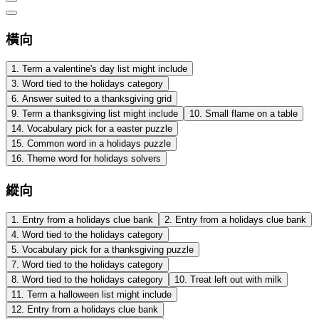
橫向
1
.
Term a valentine's day list might include
3
.
Word tied to the holidays category
6
.
Answer suited to a thanksgiving grid
9
.
Term a thanksgiving list might include
10
.
Small flame on a table
14
.
Vocabulary pick for a easter puzzle
15
.
Common word in a holidays puzzle
16
.
Theme word for holidays solvers
縱向
1
.
Entry from a holidays clue bank
2
.
Entry from a holidays clue bank
4
.
Word tied to the holidays category
5
.
Vocabulary pick for a thanksgiving puzzle
7
.
Word tied to the holidays category
8
.
Word tied to the holidays category
10
.
Treat left out with milk
11
.
Term a halloween list might include
12
.
Entry from a holidays clue bank