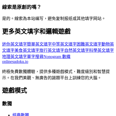
線索是原創的嗎？
是的。線索為本站编写，避免复制报纸或其他填字网站。
更多英文填字和邏輯遊戲
迷你英文填字
簡單英文填字
中等英文填字
困難英文填字
動物英
文填字
美食英文填字
旅行英文填字
自然英文填字
科學英文填字
地理英文填字
單字搜尋
Nonogram 數織
onlinesudoku.io
終極免費數獨體驗，提供多種遊戲模式、難度級別和智慧提
示。在我們美觀、無廣告的謎題平台上訓練您的大腦。
遊戲模式
數獨
經典數獨