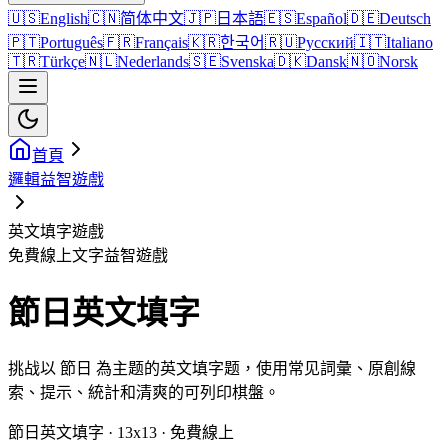
🇺🇸
English
🇨🇳
简体中文
🇯🇵
日本語
🇪🇸
Español
🇩🇪
Deutsch
🇵🇹
Português
🇫🇷
Français
🇰🇷
한국어
🇷🇺
Русский
🇮🇹
Italiano
🇹🇷
Türkçe
🇳🇱
Nederlands
🇸🇪
Svenska
🇩🇰
Dansk
🇳🇴
Norsk
首頁
邏輯益智遊戲
英文填字遊戲
免費線上文字益智遊戲
節日英文填字
挑战以 節日 為主题的英文填字题，使用常见詞彙、原創線
索、提示、統計和清爽的可列印棋盤。
節日英文填字 · 13x13 · 免費線上