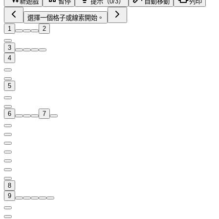
新遊戲
暫停
提示（0/3）
自動移動
列印
選擇一個格子或線索開始。
1
2
3
4
5
6
7
8
9