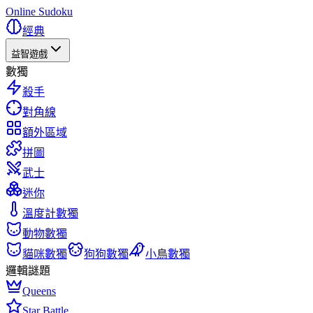
Online Sudoku
經典
益智遊戲
數獨
殺手
對角線
額外區域
拼圖
武士
迷你
溫度計數獨
動物數獨
貓咪數獨
狗狗數獨
小鳥數獨
邏輯謎題
Queens
Star Battle