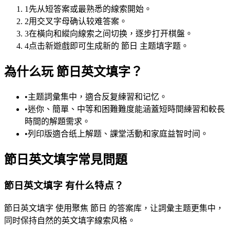
1
先从短答案或最熟悉的線索開始。
2
用交叉字母确认较难答案。
3
在橫向和縱向線索之间切换，逐步打开棋盤。
4
点击新遊戲即可生成新的 節日 主题填字题。
為什么玩 節日英文填字？
•
主题詞彙集中，適合反复練習和记忆。
•
迷你、簡單、中等和困難難度能涵蓋短時間練習和較長
時間的解題需求。
•
列印版適合纸上解题、課堂活動和家庭益智时间。
節日英文填字常見問題
節日英文填字 有什么特点？
節日英文填字 使用聚焦 節日 的答案库，让詞彙主题更集中，
同时保持自然的英文填字線索风格。