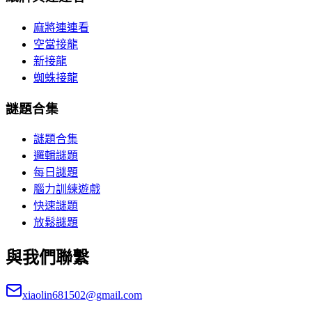
麻將連連看
空當接龍
新接龍
蜘蛛接龍
謎題合集
謎題合集
邏輯謎題
每日謎題
腦力訓練遊戲
快速謎題
放鬆謎題
與我們聯繫
xiaolin681502@gmail.com