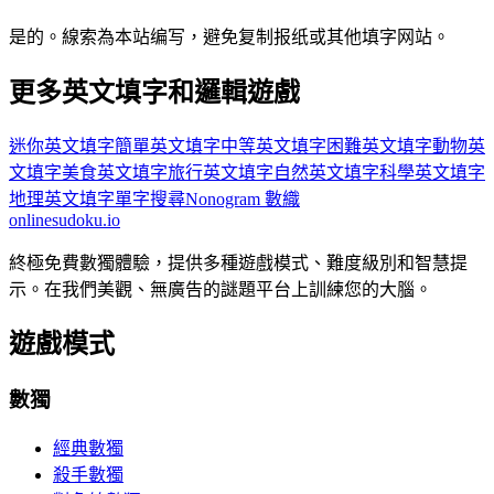
是的。線索為本站编写，避免复制报纸或其他填字网站。
更多英文填字和邏輯遊戲
迷你英文填字
簡單英文填字
中等英文填字
困難英文填字
動物英
文填字
美食英文填字
旅行英文填字
自然英文填字
科學英文填字
地理英文填字
單字搜尋
Nonogram 數織
onlinesudoku.io
終極免費數獨體驗，提供多種遊戲模式、難度級別和智慧提
示。在我們美觀、無廣告的謎題平台上訓練您的大腦。
遊戲模式
數獨
經典數獨
殺手數獨