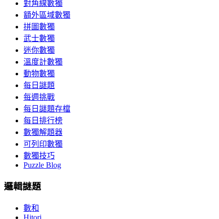
對角線數獨
額外區域數獨
拼圖數獨
武士數獨
迷你數獨
溫度計數獨
動物數獨
每日謎題
每週挑戰
每日謎題存檔
每日排行榜
數獨解題器
可列印數獨
數獨技巧
Puzzle Blog
邏輯謎題
數和
Hitori