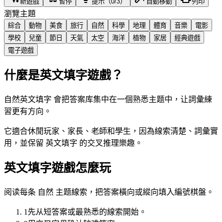
新遊戲
暫停
提示（0/3）
自動移動
列印
瀏覽主題
綜合
動物
美食
旅行
自然
科學
地理
體育
音樂
電影
學校
兒童
節日
天氣
太空
海洋
植物
家居
經典遊戲
電子遊戲
什麼是英文填字遊戲？
自然英文填字 會把答案库集中在一個熟悉主题中，让詞彙練
習更有方向。
它適合休閒玩家、家長、老師和學生，因為線索清楚、詞彙實
用，並保留 英文填字 的交叉推理樂趣。
英文填字遊戲怎麼玩
阅读每条 自然 主题線索，把答案橫向或縱向填入編號棋盤。
1
先从短答案或最熟悉的線索開始。