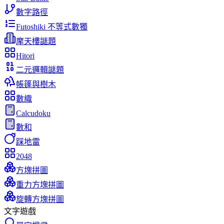
數字路徑
Futoshiki 不等式數獨
摩天樓謎題
Hitori
二元邏輯謎題
帳篷與樹木
數織
Calcudoku
數和
踩地雷
2048
方塊拼圖
重力方塊拼圖
旋轉方塊拼圖
文字遊戲