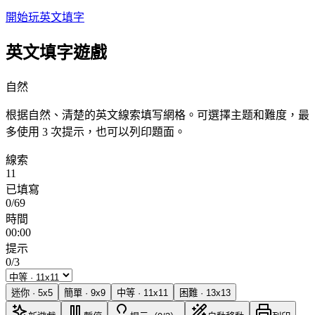
開始玩英文填字
英文填字遊戲
自然
根据自然、清楚的英文線索填写網格。可選擇主题和難度，最
多使用 3 次提示，也可以列印題面。
線索
11
已填寫
0/69
時間
00:00
提示
0/3
迷你
·
5
x
5
簡單
·
9
x
9
中等
·
11
x
11
困難
·
13
x
13