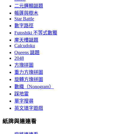
二元邏輯謎題
帳篷與樹木
Star Battle
數字路徑
Futoshiki 不等式數獨
摩天樓謎題
Calcudoku
Queens 謎題
2048
方塊拼圖
重力方塊拼圖
旋轉方塊拼圖
數織（Nonogram）
踩地雷
單字搜尋
英文填字遊戲
紙牌與連連看