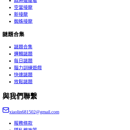
麻將連連看
空當接龍
新接龍
蜘蛛接龍
謎題合集
謎題合集
邏輯謎題
每日謎題
腦力訓練遊戲
快速謎題
放鬆謎題
與我們聯繫
xiaolin681502@gmail.com
服務條款