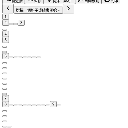
新遊戲
暫停
提示（0/3）
自動移動
列印
選擇一個格子或線索開始。
1
2
3
4
5
6
7
8
9