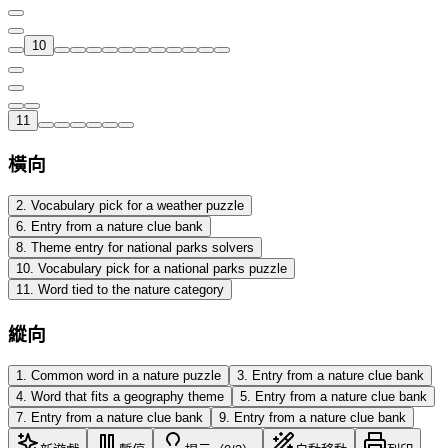
10
11
橫向
2
.
Vocabulary pick for a weather puzzle
6
.
Entry from a nature clue bank
8
.
Theme entry for national parks solvers
10
.
Vocabulary pick for a national parks puzzle
11
.
Word tied to the nature category
縱向
1
.
Common word in a nature puzzle
3
.
Entry from a nature clue bank
4
.
Word that fits a geography theme
5
.
Entry from a nature clue bank
7
.
Entry from a nature clue bank
9
.
Entry from a nature clue bank