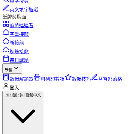
單字搜尋
英文填字遊戲
紙牌與牌面
麻將連連看
空當接龍
新接龍
蜘蛛接龍
每日謎題
學習
數獨解題器
可列印數獨
數獨技巧
益智部落格
登入
🇭🇰
繁
🇭🇰 繁體中文