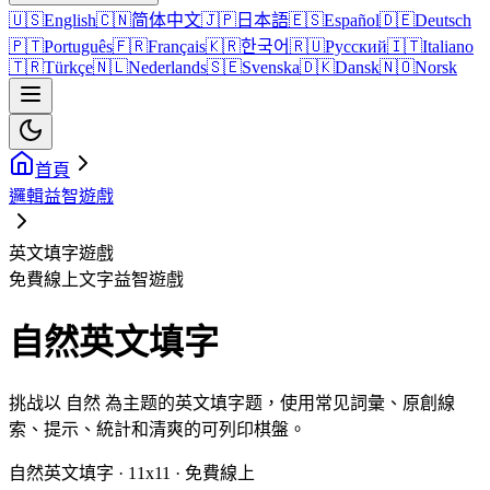
🇺🇸
English
🇨🇳
简体中文
🇯🇵
日本語
🇪🇸
Español
🇩🇪
Deutsch
🇵🇹
Português
🇫🇷
Français
🇰🇷
한국어
🇷🇺
Русский
🇮🇹
Italiano
🇹🇷
Türkçe
🇳🇱
Nederlands
🇸🇪
Svenska
🇩🇰
Dansk
🇳🇴
Norsk
首頁
邏輯益智遊戲
英文填字遊戲
免費線上文字益智遊戲
自然英文填字
挑战以 自然 為主题的英文填字题，使用常见詞彙、原創線
索、提示、統計和清爽的可列印棋盤。
自然英文填字 · 11x11 · 免費線上