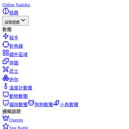
Online Sudoku
經典
益智遊戲
數獨
殺手
對角線
額外區域
拼圖
武士
迷你
溫度計數獨
動物數獨
貓咪數獨
狗狗數獨
小鳥數獨
邏輯謎題
Queens
Star Battle