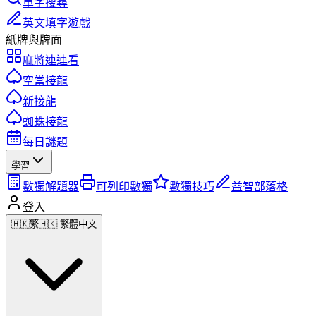
單字搜尋
英文填字遊戲
紙牌與牌面
麻將連連看
空當接龍
新接龍
蜘蛛接龍
每日謎題
學習
數獨解題器
可列印數獨
數獨技巧
益智部落格
登入
🇭🇰
繁
🇭🇰 繁體中文