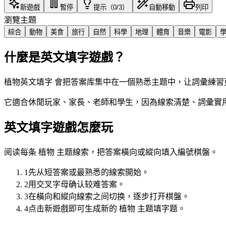
新遊戲
暫停
提示（0/3）
自動移動
列印
瀏覽主題
綜合
動物
美食
旅行
自然
科學
地理
體育
音樂
電影
什麼是英文填字遊戲？
植物英文填字 會把答案库集中在一個熟悉主题中，让詞彙練習
它適合休閒玩家、家長、老師和學生，因為線索清楚、詞彙實用
英文填字遊戲怎麼玩
阅读每条 植物 主题線索，把答案橫向或縱向填入編號棋盤。
1
先从短答案或最熟悉的線索開始。
2
用交叉字母确认较难答案。
3
在橫向和縱向線索之间切换，逐步打开棋盤。
4
点击新遊戲即可生成新的 植物 主题填字题。