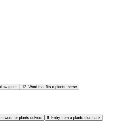
ollow grass
12
.
Word that fits a plants theme
e word for plants solvers
9
.
Entry from a plants clue bank