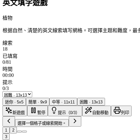
英文填字遊戲
植物
根据自然、清楚的英文線索填写網格。可選擇主题和難度，最多
線索
18
已填寫
0/81
時間
00:00
提示
0/3
迷你
·
5
x
5
簡單
·
9
x
9
中等
·
11
x
11
困難
·
13
x
13
新遊戲
暫停
提示（0/3）
自動移動
列印
選擇一個格子或線索開始。
1
2
3