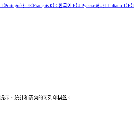
🇹
Português
🇫🇷
Français
🇰🇷
한국어
🇷🇺
Русский
🇮🇹
Italiano
🇹🇷
T
、提示、統計和清爽的可列印棋盤。