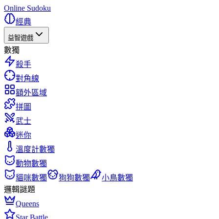
Online Sudoku
經典
益智遊戲
數獨
殺手
對角線
額外區域
拼圖
武士
迷你
溫度計數獨
動物數獨
貓咪數獨
狗狗數獨
小鳥數獨
邏輯謎題
Queens
Star Battle