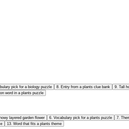
bulary pick for a biology puzzle
8
.
Entry from a plants clue bank
9
.
Tall h
 word in a plants puzzle
howy layered garden flower
6
.
Vocabulary pick for a plants puzzle
7
.
Them
le
13
.
Word that fits a plants theme