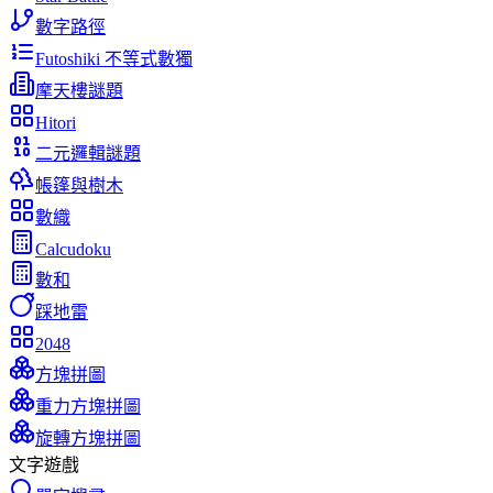
數字路徑
Futoshiki 不等式數獨
摩天樓謎題
Hitori
二元邏輯謎題
帳篷與樹木
數織
Calcudoku
數和
踩地雷
2048
方塊拼圖
重力方塊拼圖
旋轉方塊拼圖
文字遊戲