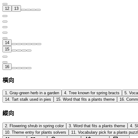
12
13
14
15
16
橫向
1
.
Gray-green herb in a garden
4
.
Tree known for spring bracts
5
.
Voca
14
.
Tart stalk used in pies
15
.
Word that fits a plants theme
16
.
Common
縱向
2
.
Flowering shrub in spring color
3
.
Word that fits a plants theme
4
.
S
10
.
Theme entry for plants solvers
11
.
Vocabulary pick for a plants puzz