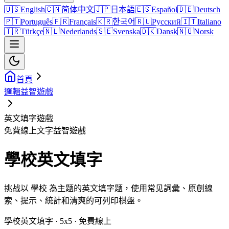
🇺🇸
English
🇨🇳
简体中文
🇯🇵
日本語
🇪🇸
Español
🇩🇪
Deutsch
🇵🇹
Português
🇫🇷
Français
🇰🇷
한국어
🇷🇺
Русский
🇮🇹
Italiano
🇹🇷
Türkçe
🇳🇱
Nederlands
🇸🇪
Svenska
🇩🇰
Dansk
🇳🇴
Norsk
首頁
邏輯益智遊戲
英文填字遊戲
免費線上文字益智遊戲
學校英文填字
挑战以 學校 為主题的英文填字题，使用常见詞彙、原創線
索、提示、統計和清爽的可列印棋盤。
學校英文填字 · 5x5 · 免費線上