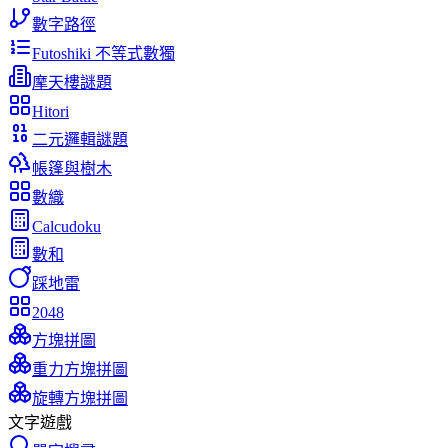
數字路徑
Futoshiki 不等式數獨
摩天樓謎題
Hitori
二元邏輯謎題
帳篷與樹木
數織
Calcudoku
數和
踩地雷
2048
方塊拼圖
重力方塊拼圖
旋轉方塊拼圖
文字遊戲