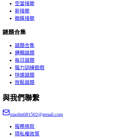
空當接龍
新接龍
蜘蛛接龍
謎題合集
謎題合集
邏輯謎題
每日謎題
腦力訓練遊戲
快速謎題
放鬆謎題
與我們聯繫
xiaolin681502@gmail.com
服務條款
隱私權政策