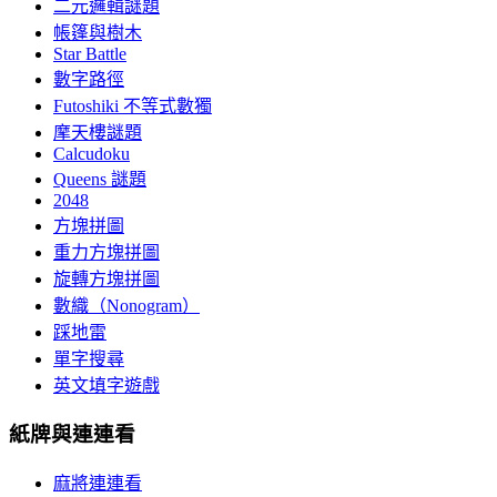
二元邏輯謎題
帳篷與樹木
Star Battle
數字路徑
Futoshiki 不等式數獨
摩天樓謎題
Calcudoku
Queens 謎題
2048
方塊拼圖
重力方塊拼圖
旋轉方塊拼圖
數織（Nonogram）
踩地雷
單字搜尋
英文填字遊戲
紙牌與連連看
麻將連連看