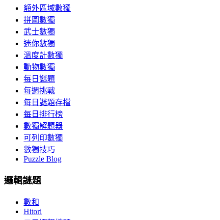
額外區域數獨
拼圖數獨
武士數獨
迷你數獨
溫度計數獨
動物數獨
每日謎題
每週挑戰
每日謎題存檔
每日排行榜
數獨解題器
可列印數獨
數獨技巧
Puzzle Blog
邏輯謎題
數和
Hitori