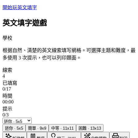
開始玩英文填字
英文填字遊戲
學校
根据自然、清楚的英文線索填写網格。可選擇主题和難度，最
多使用 3 次提示，也可以列印題面。
線索
4
已填寫
0/17
時間
00:00
提示
0/3
迷你
·
5
x
5
簡單
·
9
x
9
中等
·
11
x
11
困難
·
13
x
13