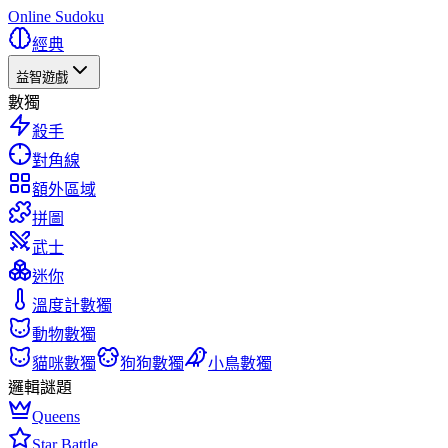
Online Sudoku
經典
益智遊戲
數獨
殺手
對角線
額外區域
拼圖
武士
迷你
溫度計數獨
動物數獨
貓咪數獨
狗狗數獨
小鳥數獨
邏輯謎題
Queens
Star Battle