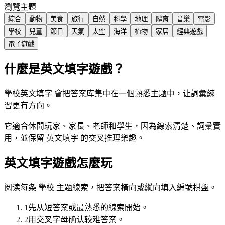
瀏覽主題
綜合
動物
美食
旅行
自然
科學
地理
體育
音樂
電影
學校
兒童
節日
天氣
太空
海洋
植物
家居
經典遊戲
電子遊戲
什麼是英文填字遊戲？
學校英文填字 會把答案库集中在一個熟悉主题中，让詞彙練
習更有方向。
它適合休閒玩家、家長、老師和學生，因為線索清楚、詞彙實
用，並保留 英文填字 的交叉推理樂趣。
英文填字遊戲怎麼玩
阅读每条 學校 主题線索，把答案橫向或縱向填入編號棋盤。
1
先从短答案或最熟悉的線索開始。
2
用交叉字母确认较难答案。