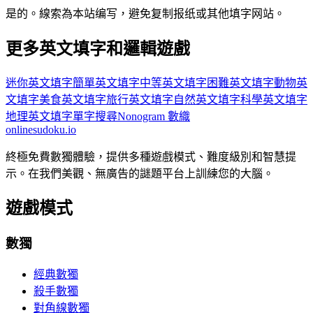
是的。線索為本站编写，避免复制报纸或其他填字网站。
更多英文填字和邏輯遊戲
迷你英文填字
簡單英文填字
中等英文填字
困難英文填字
動物英
文填字
美食英文填字
旅行英文填字
自然英文填字
科學英文填字
地理英文填字
單字搜尋
Nonogram 數織
onlinesudoku.io
終極免費數獨體驗，提供多種遊戲模式、難度級別和智慧提
示。在我們美觀、無廣告的謎題平台上訓練您的大腦。
遊戲模式
數獨
經典數獨
殺手數獨
對角線數獨