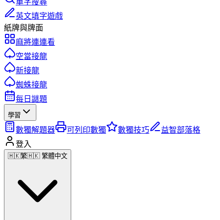
單字搜尋
英文填字遊戲
紙牌與牌面
麻將連連看
空當接龍
新接龍
蜘蛛接龍
每日謎題
學習
數獨解題器
可列印數獨
數獨技巧
益智部落格
登入
🇭🇰
繁
🇭🇰 繁體中文