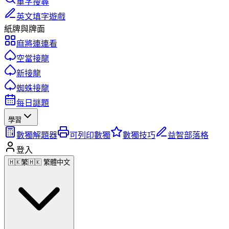
單字搜尋
英文填字遊戲
紙牌與牌面
麻將連連看
空當接龍
新接龍
蜘蛛接龍
每日謎題
學習
數獨解題器
可列印數獨
數獨技巧
益智部落格
登入
🇭🇰
繁
🇭🇰 繁體中文