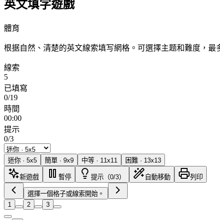
英文填字遊戲
體育
根据自然、清楚的英文線索填写網格。可選擇主题和難度，最多
線索
5
已填寫
0/19
時間
00:00
提示
0/3
迷你
·
5
x
5
簡單
·
9
x
9
中等
·
11
x
11
困難
·
13
x
13
新遊戲
暫停
提示（0/3）
自動移動
列印
選擇一個格子或線索開始。
1
2
3