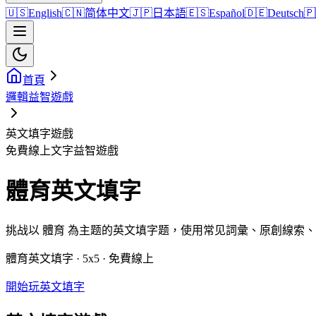
🇺🇸
English
🇨🇳
简体中文
🇯🇵
日本語
🇪🇸
Español
🇩🇪
Deutsch
🇵
首頁
邏輯益智遊戲
英文填字遊戲
免費線上文字益智遊戲
體育英文填字
挑战以 體育 為主题的英文填字题，使用常见詞彙、原創線索
體育英文填字 · 5x5 · 免費線上
開始玩英文填字