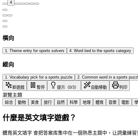
4
橫向
1
.
Theme entry for sports solvers
4
.
Word tied to the sports category
縱向
1
.
Vocabulary pick for a sports puzzle
2
.
Common word in a sports puzz
新遊戲
暫停
提示（0/3）
自動移動
列印
瀏覽主題
綜合
動物
美食
旅行
自然
科學
地理
體育
音樂
電影
什麼是英文填字遊戲？
體育英文填字 會把答案库集中在一個熟悉主题中，让詞彙練習