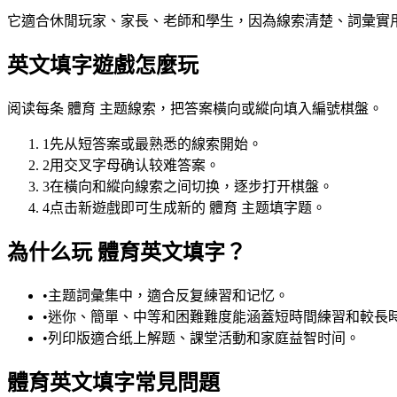
它適合休閒玩家、家長、老師和學生，因為線索清楚、詞彙實用
英文填字遊戲怎麼玩
阅读每条 體育 主题線索，把答案橫向或縱向填入編號棋盤。
1
先从短答案或最熟悉的線索開始。
2
用交叉字母确认较难答案。
3
在橫向和縱向線索之间切换，逐步打开棋盤。
4
点击新遊戲即可生成新的 體育 主题填字题。
為什么玩 體育英文填字？
•
主题詞彙集中，適合反复練習和记忆。
•
迷你、簡單、中等和困難難度能涵蓋短時間練習和較長
•
列印版適合纸上解题、課堂活動和家庭益智时间。
體育英文填字常見問題