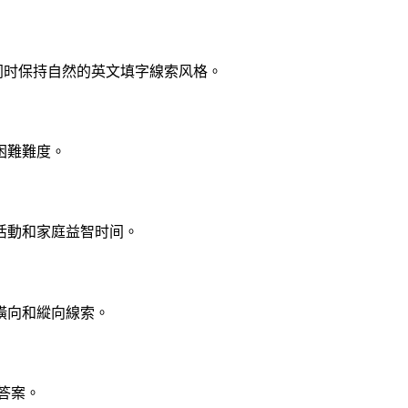
，同时保持自然的英文填字線索风格。
困難難度。
活動和家庭益智时间。
橫向和縱向線索。
答案。