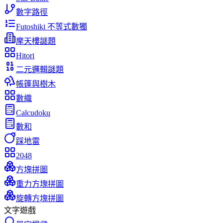
數字路徑
Futoshiki 不等式數獨
摩天樓謎題
Hitori
二元邏輯謎題
帳篷與樹木
數織
Calcudoku
數和
踩地雷
2048
方塊拼圖
重力方塊拼圖
旋轉方塊拼圖
文字遊戲