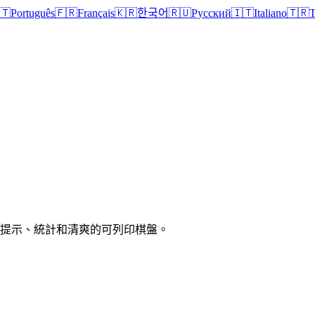
🇹
Português
🇫🇷
Français
🇰🇷
한국어
🇷🇺
Русский
🇮🇹
Italiano
🇹🇷
T
、提示、統計和清爽的可列印棋盤。