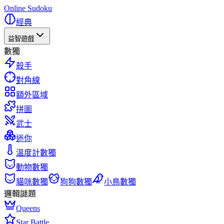
Online Sudoku
經典
益智遊戲
數獨
殺手
對角線
額外區域
拼圖
武士
迷你
溫度計數獨
動物數獨
貓咪數獨
狗狗數獨
小鳥數獨
邏輯謎題
Queens
Star Battle