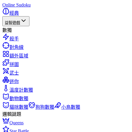
Online Sudoku
經典
益智遊戲
數獨
殺手
對角線
額外區域
拼圖
武士
迷你
溫度計數獨
動物數獨
貓咪數獨
狗狗數獨
小鳥數獨
邏輯謎題
Queens
Star Battle