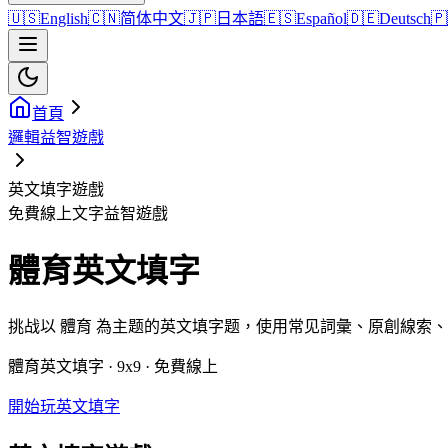
🇺🇸
English
🇨🇳
简体中文
🇯🇵
日本語
🇪🇸
Español
🇩🇪
Deutsch
🇵
首頁
邏輯益智遊戲
英文填字遊戲
免費線上文字益智遊戲
體育英文填字
挑战以 體育 為主题的英文填字题，使用常见詞彙、原創線索
體育英文填字 · 9x9 · 免費線上
開始玩英文填字