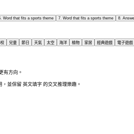
6
.
Word that fits a sports theme
7
.
Word that fits a sports theme
8
.
Answer
學校
兒童
節日
天氣
太空
海洋
植物
家居
經典遊戲
電子遊戲
更有方向。
，並保留 英文填字 的交叉推理樂趣。