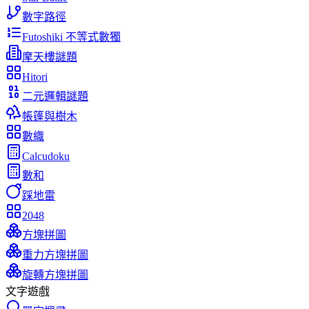
數字路徑
Futoshiki 不等式數獨
摩天樓謎題
Hitori
二元邏輯謎題
帳篷與樹木
數織
Calcudoku
數和
踩地雷
2048
方塊拼圖
重力方塊拼圖
旋轉方塊拼圖
文字遊戲