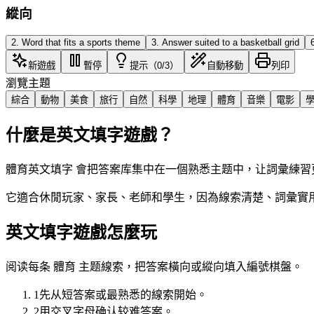
縱向
2
.
Word that fits a sports theme
3
.
Answer suited to a basketball grid
新遊戲
暫停
提示（0/3）
自動移動
列印
瀏覽主題
綜合
動物
美食
旅行
自然
科學
地理
體育
音樂
電影
什麼是英文填字遊戲？
體育英文填字 會把答案库集中在一個熟悉主题中，让詞彙練習
它適合休閒玩家、家長、老師和學生，因為線索清楚、詞彙實用
英文填字遊戲怎麼玩
阅读每条 體育 主题線索，把答案橫向或縱向填入編號棋盤。
1
先从短答案或最熟悉的線索開始。
2
用交叉字母确认较难答案。