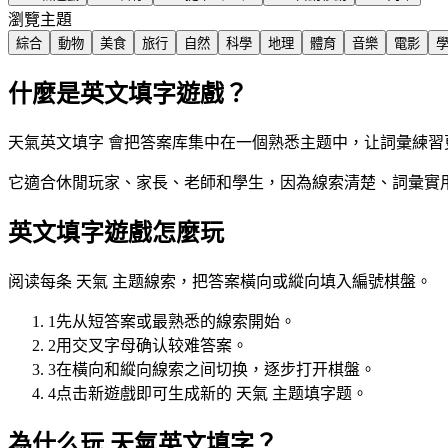
瀏覽主題
綜合
動物
美食
旅行
自然
科學
地理
體育
音樂
電影
什麼是英文填字遊戲？
天氣英文填字 會把答案库集中在一個熟悉主题中，让詞彙練習
它適合休閒玩家、家長、老師和學生，因為線索清楚、詞彙實用
英文填字遊戲怎麼玩
阅读每条 天氣 主题線索，把答案橫向或縱向填入編號棋盤。
1
先从短答案或最熟悉的線索開始。
2
用交叉字母确认较难答案。
3
在橫向和縱向線索之间切换，逐步打开棋盤。
4
点击新遊戲即可生成新的 天氣 主题填字题。
為什么玩 天氣英文填字？