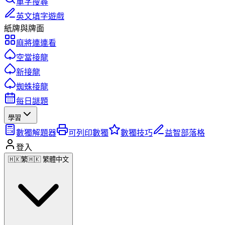
單字搜尋
英文填字遊戲
紙牌與牌面
麻將連連看
空當接龍
新接龍
蜘蛛接龍
每日謎題
學習
數獨解題器
可列印數獨
數獨技巧
益智部落格
登入
🇭🇰
繁
🇭🇰 繁體中文