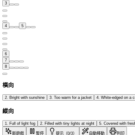
3
4
5
6
7
8
橫向
2
.
Bright with sunshine
3
.
Too warm for a jacket
4
.
White-edged on a c
縱向
1
.
Full of light fog
2
.
Filled with tiny lights at night
5
.
Covered with fres
新遊戲
暫停
提示（0/3）
自動移動
列印