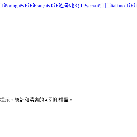
🇹
Português
🇫🇷
Français
🇰🇷
한국어
🇷🇺
Русский
🇮🇹
Italiano
🇹🇷
T
、提示、統計和清爽的可列印棋盤。