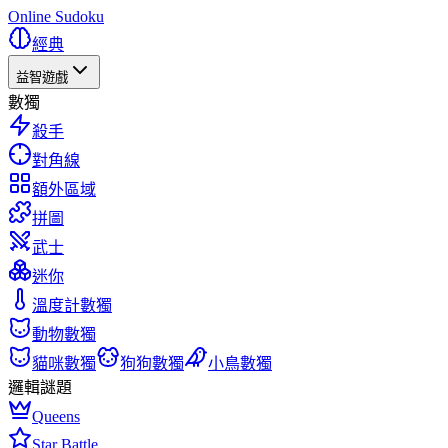
Online Sudoku
經典
益智遊戲
數獨
殺手
對角線
額外區域
拼圖
武士
迷你
溫度計數獨
動物數獨
貓咪數獨
狗狗數獨
小鳥數獨
邏輯謎題
Queens
Star Battle