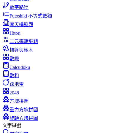
數字路徑
Futoshiki 不等式數獨
摩天樓謎題
Hitori
二元邏輯謎題
帳篷與樹木
數織
Calcudoku
數和
踩地雷
2048
方塊拼圖
重力方塊拼圖
旋轉方塊拼圖
文字遊戲