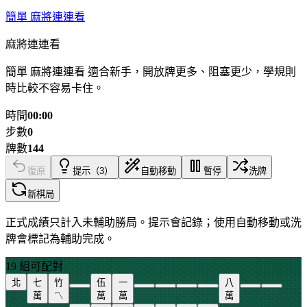
簡單 麻將連連看
麻將連連看
簡單 麻將連連看 適合新手，開放牌更多、阻塞更少，學規則
時比較不容易卡住。
時間
00:00
步數
0
牌數
144
復原
提示（3）
自動移動
暫停
洗牌
新棋局
正式成績只計入未輔助勝局。提示會記錄；使用自動移動或洗
牌會標記為輔助完成。
19 組可配對
北
七
竹
伍
一
八
萬
〽
萬
萬
萬