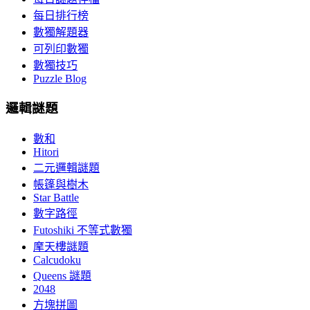
每日排行榜
數獨解題器
可列印數獨
數獨技巧
Puzzle Blog
邏輯謎題
數和
Hitori
二元邏輯謎題
帳篷與樹木
Star Battle
數字路徑
Futoshiki 不等式數獨
摩天樓謎題
Calcudoku
Queens 謎題
2048
方塊拼圖