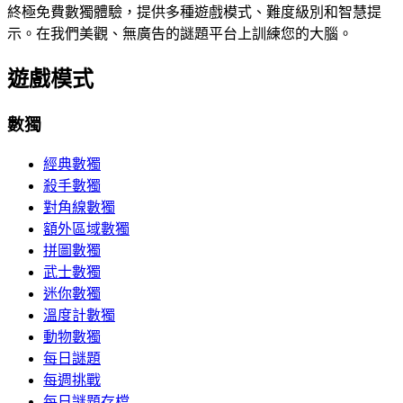
終極免費數獨體驗，提供多種遊戲模式、難度級別和智慧提
示。在我們美觀、無廣告的謎題平台上訓練您的大腦。
遊戲模式
數獨
經典數獨
殺手數獨
對角線數獨
額外區域數獨
拼圖數獨
武士數獨
迷你數獨
溫度計數獨
動物數獨
每日謎題
每週挑戰
每日謎題存檔