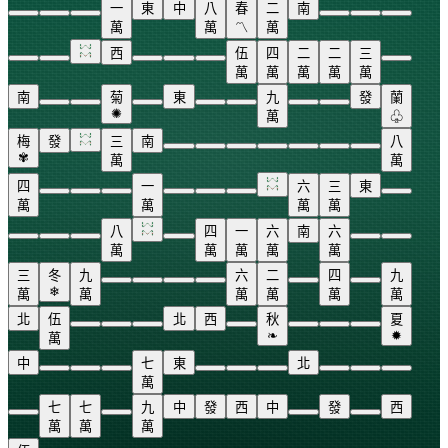
一
東
中
八
春
二
南
萬
萬
〽
萬
西
伍
四
二
二
三
萬
萬
萬
萬
萬
南
菊
東
九
發
蘭
✺
萬
♧
梅
發
三
南
八
✾
萬
萬
四
一
六
三
東
萬
萬
萬
萬
八
四
一
六
南
六
萬
萬
萬
萬
萬
三
冬
九
六
二
四
九
❄
萬
萬
萬
萬
萬
萬
北
伍
北
西
秋
夏
❧
✹
萬
中
七
東
北
萬
七
七
九
中
發
西
中
發
西
萬
萬
萬