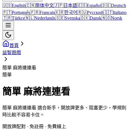
🇺🇸
English
🇨🇳
简体中文
🇯🇵
日本語
🇪🇸
Español
🇩🇪
Deutsch
🇵🇹
Português
🇫🇷
Français
🇰🇷
한국어
🇷🇺
Русский
🇮🇹
Italiano
🇹🇷
Türkçe
🇳🇱
Nederlands
🇸🇪
Svenska
🇩🇰
Dansk
🇳🇴
Norsk
首頁
益智遊戲
簡單 麻將連連看
簡單
簡單 麻將連連看
簡單 麻將連連看 適合新手，開放牌更多、阻塞更少，學規則
時比較不容易卡住。
開放牌配對 · 免註冊 · 免費線上