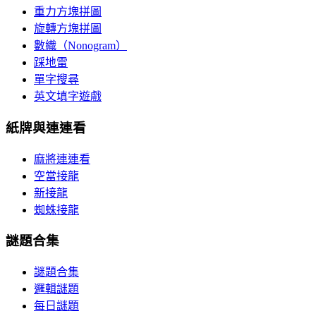
重力方塊拼圖
旋轉方塊拼圖
數織（Nonogram）
踩地雷
單字搜尋
英文填字遊戲
紙牌與連連看
麻將連連看
空當接龍
新接龍
蜘蛛接龍
謎題合集
謎題合集
邏輯謎題
每日謎題