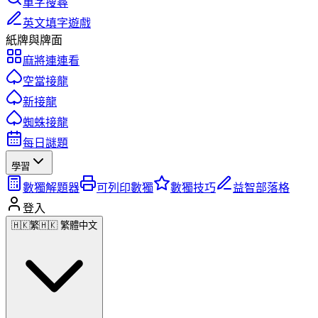
單字搜尋
英文填字遊戲
紙牌與牌面
麻將連連看
空當接龍
新接龍
蜘蛛接龍
每日謎題
學習
數獨解題器
可列印數獨
數獨技巧
益智部落格
登入
🇭🇰
繁
🇭🇰 繁體中文