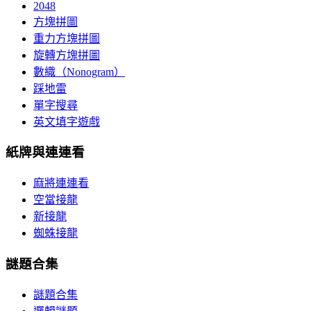
2048
方塊拼圖
重力方塊拼圖
旋轉方塊拼圖
數織（Nonogram）
踩地雷
單字搜尋
英文填字遊戲
紙牌與連連看
麻將連連看
空當接龍
新接龍
蜘蛛接龍
謎題合集
謎題合集