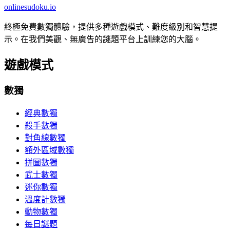
onlinesudoku.io
終極免費數獨體驗，提供多種遊戲模式、難度級別和智慧提
示。在我們美觀、無廣告的謎題平台上訓練您的大腦。
遊戲模式
數獨
經典數獨
殺手數獨
對角線數獨
額外區域數獨
拼圖數獨
武士數獨
迷你數獨
溫度計數獨
動物數獨
每日謎題