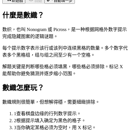
新遊戲
回退
自動填一步
什麼是數織？
数织，也叫 Nonogram 或 Picross，是一种根据网格外数字提示
完成隐藏图案的逻辑谜题。
每个提示数字表示该行或该列中连续黑格的数量。多个数字代
表多个黑格组，组与组之间至少有一个空格。
解题关键是判断哪些格必须填黑，哪些格必须排除。标记 X
能帮助你避免猜测并逐步缩小范围。
數織怎麼玩？
數織規則很簡單，但想解得穩，需要細緻排除。
1
查看棋盘边缘的行列数字提示。
2
根据提示填入确定为黑色的格子。
3
当你确定某格必须为空时，用 X 标记。