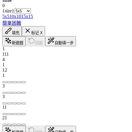
0
{size}
5x5
10x10
15x15
簡單
困難
填充
标记 X
新遊戲
回退
自動填一步
1
1
1
1
4
1
1
2
1
3
3
1
1
2
1