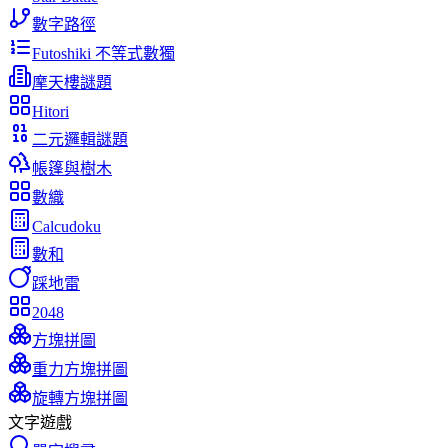
數字路徑
Futoshiki 不等式數獨
摩天樓謎題
Hitori
二元邏輯謎題
帳篷與樹木
數織
Calcudoku
數和
踩地雷
2048
方塊拼圖
重力方塊拼圖
旋轉方塊拼圖
文字遊戲