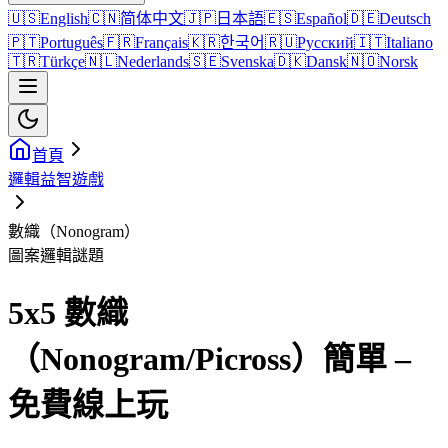
🇺🇸
English
🇨🇳
简体中文
🇯🇵
日本語
🇪🇸
Español
🇩🇪
Deutsch
🇵🇹
Português
🇫🇷
Français
🇰🇷
한국어
🇷🇺
Русский
🇮🇹
Italiano
🇹🇷
Türkçe
🇳🇱
Nederlands
🇸🇪
Svenska
🇩🇰
Dansk
🇳🇴
Norsk
首頁
邏輯益智遊戲
數織（Nonogram）
圖案邏輯謎題
5x5 數織
（Nonogram/Picross）簡單 –
免費線上玩