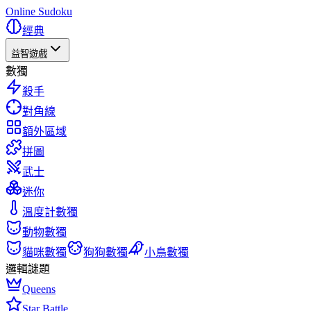
Online Sudoku
經典
益智遊戲
數獨
殺手
對角線
額外區域
拼圖
武士
迷你
溫度計數獨
動物數獨
貓咪數獨
狗狗數獨
小鳥數獨
邏輯謎題
Queens
Star Battle