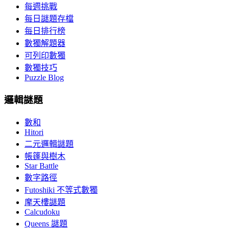
每週挑戰
每日謎題存檔
每日排行榜
數獨解題器
可列印數獨
數獨技巧
Puzzle Blog
邏輯謎題
數和
Hitori
二元邏輯謎題
帳篷與樹木
Star Battle
數字路徑
Futoshiki 不等式數獨
摩天樓謎題
Calcudoku
Queens 謎題