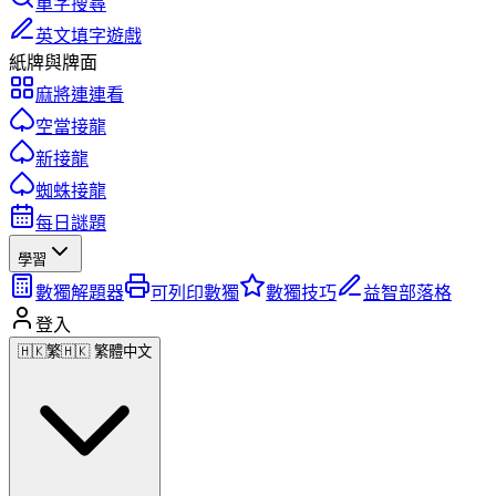
單字搜尋
英文填字遊戲
紙牌與牌面
麻將連連看
空當接龍
新接龍
蜘蛛接龍
每日謎題
學習
數獨解題器
可列印數獨
數獨技巧
益智部落格
登入
🇭🇰
繁
🇭🇰 繁體中文