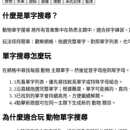
食物
水果
甜點
披薩
運動
美式足球
籃球
什麼是單字搜尋？
動物單字搜尋 將所有答案集中在熟悉主題中，適合拼字練習、
玩法保持簡單：觀察網格、拖選完整單字、對照單字列表，也
單字搜尋怎麼玩
在網格中尋找每個 動物 主題單字，然後從首字母拖到尾字母。
1
先看單字列表，優先尋找較長單字或特殊字母組合。
2
沿直線拖選完整單字；根據難度，單字可能橫向、直向
3
已找到的單字會持續高亮，方便繼續解題。
4
點擊新遊戲可在同一主題下生成新的 動物 題目。
為什麼適合玩 動物單字搜尋