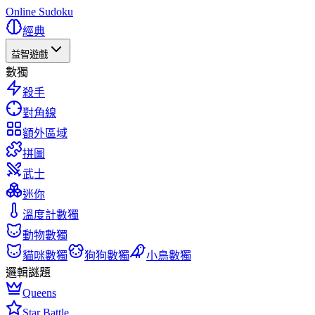
Online Sudoku
經典
益智遊戲
數獨
殺手
對角線
額外區域
拼圖
武士
迷你
溫度計數獨
動物數獨
貓咪數獨
狗狗數獨
小鳥數獨
邏輯謎題
Queens
Star Battle