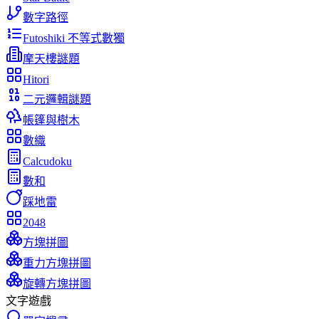
數字路徑
Futoshiki 不等式數獨
摩天樓謎題
Hitori
二元邏輯謎題
帳篷與樹木
數織
Calcudoku
數和
踩地雷
2048
方塊拼圖
重力方塊拼圖
旋轉方塊拼圖
文字遊戲