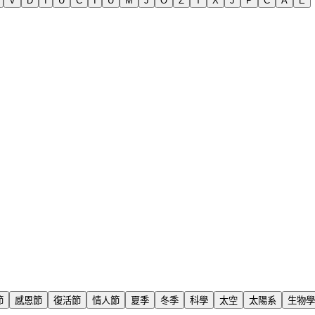
V
D
I
U
C
I
U
M
J
O
Z
T
X
J
P
C
A
E
節
感恩節
復活節
情人節
夏季
冬季
科學
太空
太陽系
生物學