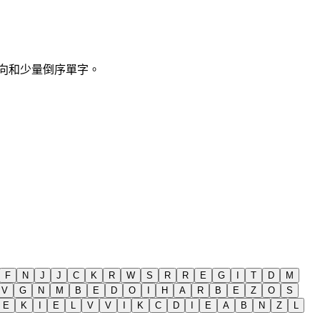
含斜向和少量倒序單字。
F
N
J
J
C
K
R
W
S
R
R
E
G
I
T
D
M
V
G
N
M
B
E
D
O
I
H
A
R
B
E
Z
O
S
E
K
I
E
L
V
V
I
K
C
D
I
E
A
B
N
Z
L