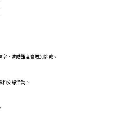
。
。
。
單字，進階難度會增加挑戰。
畫和安靜活動。
。