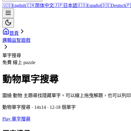
🇺🇸
English
🇨🇳
简体中文
🇯🇵
日本語
🇪🇸
Español
🇩🇪
Deutsch
🇵
首頁
邏輯益智遊戲
單字搜尋
免費 線上 puzzle
動物單字搜尋
圍繞 動物 主題尋找隱藏單字。可以線上拖曳解題，也可以列
動物單字搜尋 · 14x14 · 12-18 個單字
Play 單字搜尋