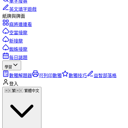
單字搜尋
英文填字遊戲
紙牌與牌面
麻將連連看
空當接龍
新接龍
蜘蛛接龍
每日謎題
學習
數獨解題器
可列印數獨
數獨技巧
益智部落格
登入
🇭🇰
繁
🇭🇰 繁體中文