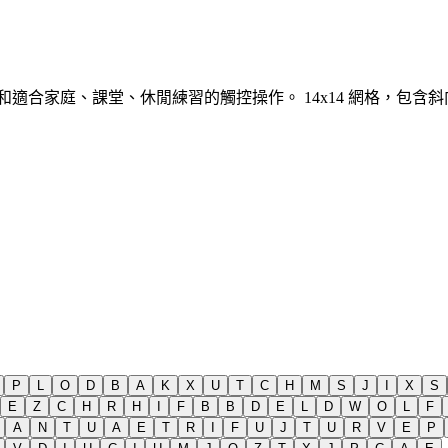
示和適合家庭、課堂、休閒練習的觸控操作。
14x14 網格，包
P
L
O
D
B
A
K
X
U
T
C
H
M
S
J
I
X
S
E
Z
C
H
R
H
I
F
B
B
D
E
L
D
W
O
L
F
A
N
T
U
A
E
T
R
I
F
U
J
T
U
R
V
E
P