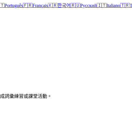
🇹
Português
🇫🇷
Français
🇰🇷
한국어
🇷🇺
Русский
🇮🇹
Italiano
🇹🇷
T
印成詞彙練習或課堂活動。