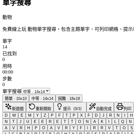
單字搜尋
動物
免費線上玩 動物單字搜尋，包含主題單字、可列印網格、提
單字
14
已找到
0
用時
00:00
步數
0
單字搜尋
簡單
·
10
x
10
中等
·
14
x
14
困難
·
18
x
18
新遊戲
重新開始
提示（0/3）
自動完成
列印
D
W
E
M
Y
Z
P
F
T
P
X
F
D
J
R
N
I
H
N
T
J
U
E
E
R
E
T
T
O
N
A
K
I
L
Q
N
A
V
R
H
P
O
A
V
R
Y
F
I
R
R
V
T
O
S