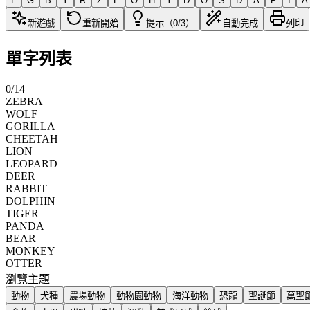
L
G
B
Y
R
Z
E
O
H
Y
D
O
S
D
A
P
I
A
新遊戲
重新開始
提示（0/3）
自動完成
列印
單字列表
0
/
14
ZEBRA
WOLF
GORILLA
CHEETAH
LION
LEOPARD
DEER
RABBIT
DOLPHIN
TIGER
PANDA
BEAR
MONKEY
OTTER
瀏覽主題
動物
犬種
農場動物
動物園動物
海洋動物
恐龍
聖誕節
萬聖