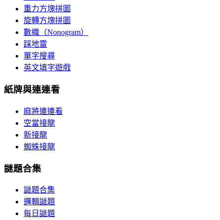
重力方塊拼圖
旋轉方塊拼圖
數織（Nonogram）
踩地雷
單字搜尋
英文填字遊戲
紙牌與連連看
麻將連連看
空當接龍
新接龍
蜘蛛接龍
謎題合集
謎題合集
邏輯謎題
每日謎題