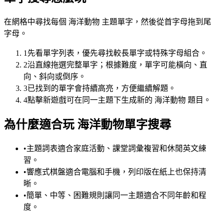
在網格中尋找每個 海洋動物 主題單字，然後從首字母拖到尾
字母。
1
先看單字列表，優先尋找較長單字或特殊字母組合。
2
沿直線拖選完整單字；根據難度，單字可能橫向、直
向、斜向或倒序。
3
已找到的單字會持續高亮，方便繼續解題。
4
點擊新遊戲可在同一主題下生成新的 海洋動物 題目。
為什麼適合玩 海洋動物單字搜尋
•
主題詞表適合家庭活動、課堂詞彙複習和休閒英文練
習。
•
響應式棋盤適合電腦和手機，列印版在紙上也保持清
晰。
•
簡單、中等、困難規則讓同一主題適合不同年齡和程
度。