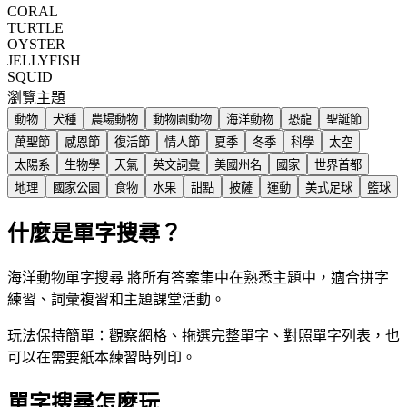
CORAL
TURTLE
OYSTER
JELLYFISH
SQUID
瀏覽主題
動物
犬種
農場動物
動物園動物
海洋動物
恐龍
聖誕節
萬聖節
感恩節
復活節
情人節
夏季
冬季
科學
太空
太陽系
生物學
天氣
英文詞彙
美國州名
國家
世界首都
地理
國家公園
食物
水果
甜點
披薩
運動
美式足球
籃球
什麼是單字搜尋？
海洋動物單字搜尋 將所有答案集中在熟悉主題中，適合拼字
練習、詞彙複習和主題課堂活動。
玩法保持簡單：觀察網格、拖選完整單字、對照單字列表，也
可以在需要紙本練習時列印。
單字搜尋怎麼玩