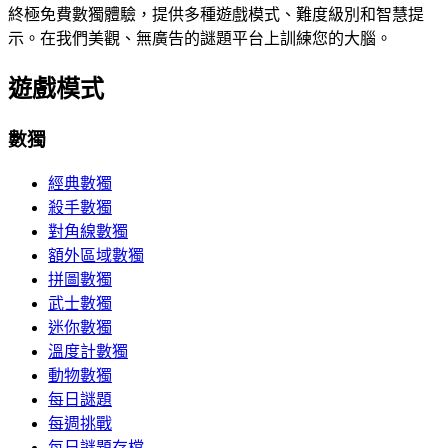
終極免費數獨體驗，提供多種遊戲模式、難度級別和智慧提
示。在我們美觀、無廣告的謎題平台上訓練您的大腦。
遊戲模式
數獨
經典數獨
殺手數獨
對角線數獨
額外區域數獨
拼圖數獨
武士數獨
迷你數獨
溫度計數獨
動物數獨
每日謎題
每週挑戰
每日謎題存檔