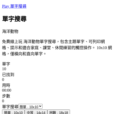
Play 單字搜尋
單字搜尋
海洋動物
免費線上玩 海洋動物單字搜尋，包含主題單字、可列印網
格、提示和適合家庭、課堂、休閒練習的觸控操作。
10x10 網
格，僅橫向和直向單字。
單字
10
已找到
0
用時
00:00
步數
0
單字搜尋
簡單
·
10
x
10
中等
·
14
x
14
困難
·
18
x
18