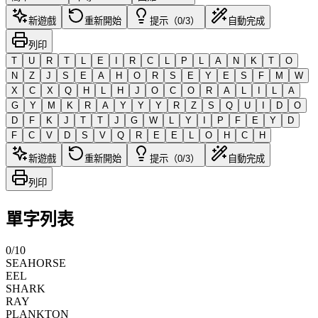
新遊戲
重新開始
提示（0/3）
自動完成
列印
T
U
R
T
L
E
I
R
C
L
P
L
A
N
K
T
O
N
Z
J
S
E
A
H
O
R
S
E
Y
E
S
F
M
W
X
C
X
Q
H
L
H
J
O
C
O
R
A
L
I
L
A
G
Y
M
K
R
A
Y
Y
Y
R
Z
S
Q
U
I
D
O
D
F
K
J
T
T
J
G
W
L
Y
I
P
F
E
Y
D
F
C
V
D
S
V
Q
R
E
E
L
O
H
C
H
新遊戲
重新開始
提示（0/3）
自動完成
列印
單字列表
0
/
10
SEAHORSE
EEL
SHARK
RAY
PLANKTON