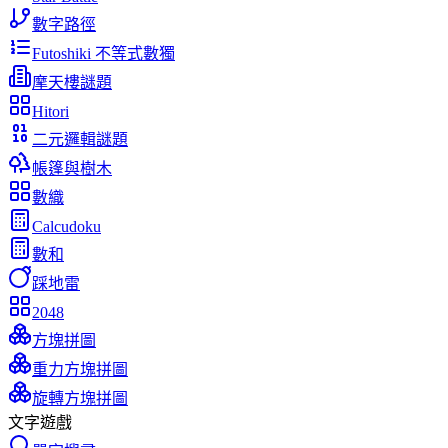
數字路徑
Futoshiki 不等式數獨
摩天樓謎題
Hitori
二元邏輯謎題
帳篷與樹木
數織
Calcudoku
數和
踩地雷
2048
方塊拼圖
重力方塊拼圖
旋轉方塊拼圖
文字遊戲