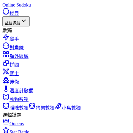
Online Sudoku
經典
益智遊戲
數獨
殺手
對角線
額外區域
拼圖
武士
迷你
溫度計數獨
動物數獨
貓咪數獨
狗狗數獨
小鳥數獨
邏輯謎題
Queens
Star Battle