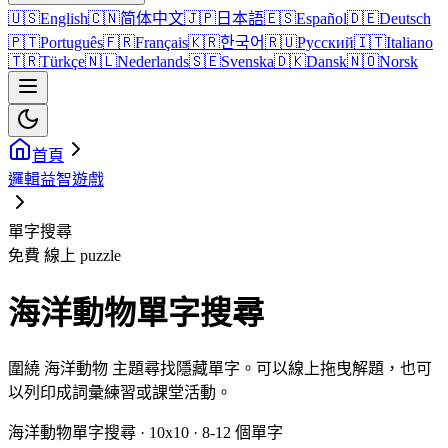
🇺🇸
English
🇨🇳
简体中文
🇯🇵
日本語
🇪🇸
Español
🇩🇪
Deutsch
🇵🇹
Português
🇫🇷
Français
🇰🇷
한국어
🇷🇺
Русский
🇮🇹
Italiano
🇹🇷
Türkçe
🇳🇱
Nederlands
🇸🇪
Svenska
🇩🇰
Dansk
🇳🇴
Norsk
首頁
邏輯益智遊戲
單字搜尋
免費 線上 puzzle
海洋動物單字搜尋
圍繞 海洋動物 主題尋找隱藏單字。可以線上拖曳解題，也可
以列印成詞彙練習或課堂活動。
海洋動物單字搜尋 · 10x10 · 8-12 個單字