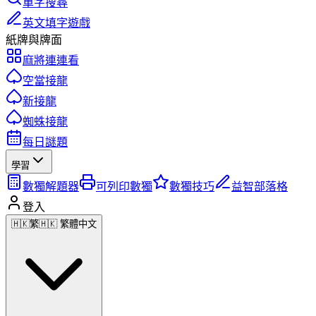
單字搜尋
英文填字遊戲
紙牌與牌面
麻將連連看
空當接龍
新接龍
蜘蛛接龍
每日謎題
學習
數獨解題器
可列印數獨
數獨技巧
益智部落格
登入
🇭🇰
繁
🇭🇰 繁體中文