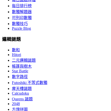
每日排行榜
數獨解題器
可列印數獨
數獨技巧
Puzzle Blog
邏輯謎題
數和
Hitori
二元邏輯謎題
帳篷與樹木
Star Battle
數字路徑
Futoshiki 不等式數獨
摩天樓謎題
Calcudoku
Queens 謎題
2048
方塊拼圖