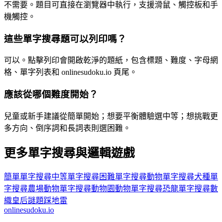
不需要。題目可直接在瀏覽器中執行，支援滑鼠、觸控板和手
機觸控。
這些單字搜尋題可以列印嗎？
可以。點擊列印會開啟乾淨的題紙，包含標題、難度、字母網
格、單字列表和 onlinesudoku.io 頁尾。
應該從哪個難度開始？
兒童或新手建議從簡單開始；想要平衡體驗選中等；想挑戰更
多方向、倒序詞和長詞表則選困難。
更多單字搜尋與邏輯遊戲
簡單單字搜尋
中等單字搜尋
困難單字搜尋
動物單字搜尋
犬種單
字搜尋
農場動物單字搜尋
動物園動物單字搜尋
恐龍單字搜尋
數
織
皇后謎題
踩地雷
onlinesudoku.io