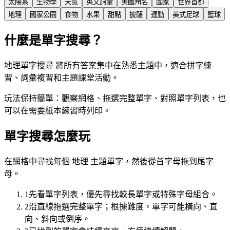
太陽系
生物學
天氣
英文詞彙
美國州名
國家
世界首都
地理
國家公園
食物
水果
甜點
披薩
運動
美式足球
籃球
什麼是單字搜尋？
地理單字搜尋 將所有答案集中在熟悉主題中，適合拼字練
習、詞彙複習和主題課堂活動。
玩法保持簡單：觀察網格、拖選完整單字、對照單字列表，也
可以在需要紙本練習時列印。
單字搜尋怎麼玩
在網格中尋找每個 地理 主題單字，然後從首字母拖到尾字
母。
1
先看單字列表，優先尋找較長單字或特殊字母組合。
2
沿直線拖選完整單字；根據難度，單字可能橫向、直
向、斜向或倒序。