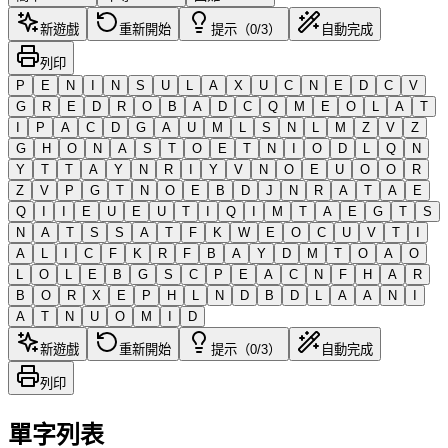
新遊戲
重新開始
提示（0/3）
自動完成
列印
P
E
N
I
N
S
U
L
A
X
U
C
N
E
D
C
V
G
R
E
D
R
O
B
A
D
C
Q
M
E
O
L
A
T
I
P
A
C
D
G
A
U
M
L
S
N
L
M
Z
V
Z
G
H
O
N
A
S
T
O
E
T
N
I
O
D
L
Q
N
Y
T
T
A
Y
N
R
I
Y
V
N
O
E
U
O
O
R
Z
V
P
G
T
N
O
E
B
D
J
N
R
A
T
A
E
Q
I
I
E
U
E
U
T
I
Q
I
M
T
A
E
G
T
S
N
A
T
S
S
A
T
F
K
W
E
O
C
U
V
T
I
A
L
I
C
F
K
R
F
B
A
Y
D
M
T
O
A
O
L
O
L
E
B
G
S
C
P
E
A
C
N
F
H
A
R
B
O
R
X
E
P
H
L
N
D
B
D
L
A
A
N
I
A
T
N
U
O
M
I
D
新遊戲
重新開始
提示（0/3）
自動完成
列印
單字列表