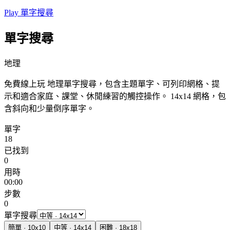
Play 單字搜尋
單字搜尋
地理
免費線上玩 地理單字搜尋，包含主題單字、可列印網格、提
示和適合家庭、課堂、休閒練習的觸控操作。
14x14 網格，包
含斜向和少量倒序單字。
單字
18
已找到
0
用時
00:00
步數
0
單字搜尋
簡單
·
10
x
10
中等
·
14
x
14
困難
·
18
x
18