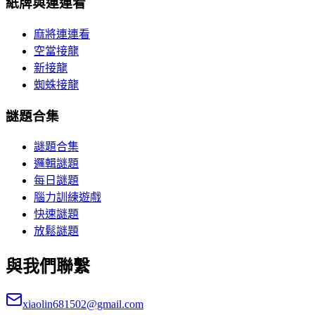
紙牌與連連看
麻將連連看
空當接龍
新接龍
蜘蛛接龍
謎題合集
謎題合集
邏輯謎題
每日謎題
腦力訓練遊戲
快速謎題
放鬆謎題
與我們聯繫
xiaolin681502@gmail.com