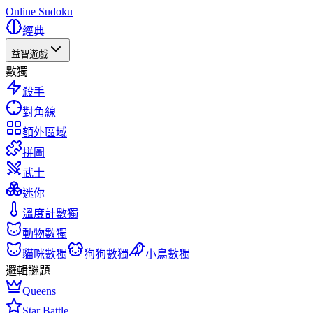
Online Sudoku
經典
益智遊戲
數獨
殺手
對角線
額外區域
拼圖
武士
迷你
溫度計數獨
動物數獨
貓咪數獨
狗狗數獨
小鳥數獨
邏輯謎題
Queens
Star Battle