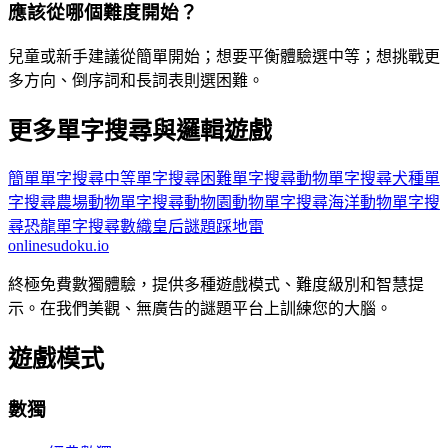
應該從哪個難度開始？
兒童或新手建議從簡單開始；想要平衡體驗選中等；想挑戰更
多方向、倒序詞和長詞表則選困難。
更多單字搜尋與邏輯遊戲
簡單單字搜尋
中等單字搜尋
困難單字搜尋
動物單字搜尋
犬種單
字搜尋
農場動物單字搜尋
動物園動物單字搜尋
海洋動物單字搜
尋
恐龍單字搜尋
數織
皇后謎題
踩地雷
onlinesudoku.io
終極免費數獨體驗，提供多種遊戲模式、難度級別和智慧提
示。在我們美觀、無廣告的謎題平台上訓練您的大腦。
遊戲模式
數獨