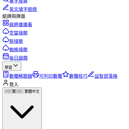
單字搜尋
英文填字遊戲
紙牌與牌面
麻將連連看
空當接龍
新接龍
蜘蛛接龍
每日謎題
學習
數獨解題器
可列印數獨
數獨技巧
益智部落格
登入
🇭🇰
繁
🇭🇰 繁體中文