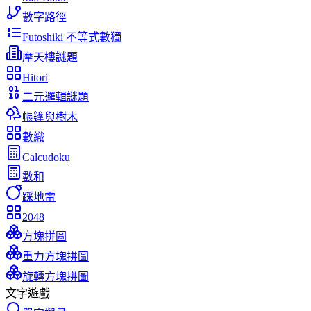
數字路徑
Futoshiki 不等式數獨
摩天樓謎題
Hitori
二元邏輯謎題
帳篷與樹木
數織
Calcudoku
數和
踩地雷
2048
方塊拼圖
重力方塊拼圖
旋轉方塊拼圖
文字遊戲