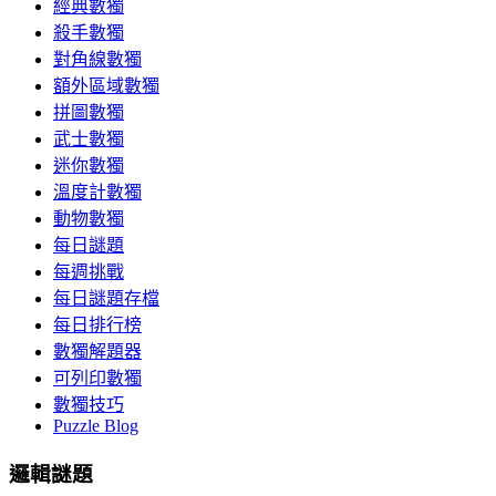
經典數獨
殺手數獨
對角線數獨
額外區域數獨
拼圖數獨
武士數獨
迷你數獨
溫度計數獨
動物數獨
每日謎題
每週挑戰
每日謎題存檔
每日排行榜
數獨解題器
可列印數獨
數獨技巧
Puzzle Blog
邏輯謎題