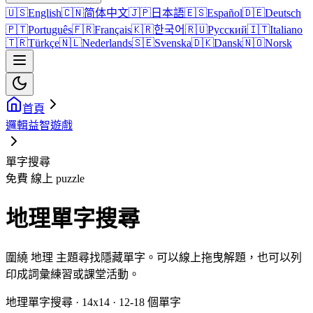
🇺🇸
English
🇨🇳
简体中文
🇯🇵
日本語
🇪🇸
Español
🇩🇪
Deutsch
🇵🇹
Português
🇫🇷
Français
🇰🇷
한국어
🇷🇺
Русский
🇮🇹
Italiano
🇹🇷
Türkçe
🇳🇱
Nederlands
🇸🇪
Svenska
🇩🇰
Dansk
🇳🇴
Norsk
首頁
邏輯益智遊戲
單字搜尋
免費 線上 puzzle
地理單字搜尋
圍繞 地理 主題尋找隱藏單字。可以線上拖曳解題，也可以列
印成詞彙練習或課堂活動。
地理單字搜尋 · 14x14 · 12-18 個單字