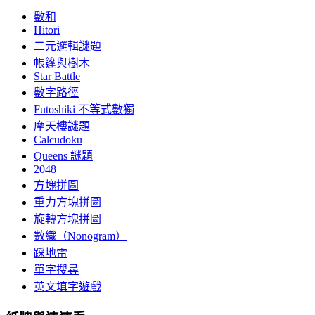
數和
Hitori
二元邏輯謎題
帳篷與樹木
Star Battle
數字路徑
Futoshiki 不等式數獨
摩天樓謎題
Calcudoku
Queens 謎題
2048
方塊拼圖
重力方塊拼圖
旋轉方塊拼圖
數織（Nonogram）
踩地雷
單字搜尋
英文填字遊戲