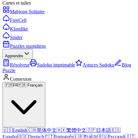
Cartes et tuiles
Mahjong Solitaire
FreeCell
Klondike
Spider
Puzzles quotidiens
Apprendre
Résolveur
Sudoku imprimable
Astuces Sudoku
Blog
Puzzle
Connexion
🇫🇷
FR
🇫🇷 Français
🇺🇸
English
🇨🇳
简体中文
🇭🇰
繁體中文
🇯🇵
日本語
🇪🇸
Español
🇩🇪
Deutsch
🇵🇹
Português
🇰🇷
한국어
🇷🇺
Русский
🇮🇹