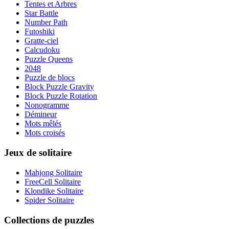
Tentes et Arbres
Star Battle
Number Path
Futoshiki
Gratte-ciel
Calcudoku
Puzzle Queens
2048
Puzzle de blocs
Block Puzzle Gravity
Block Puzzle Rotation
Nonogramme
Démineur
Mots mêlés
Mots croisés
Jeux de solitaire
Mahjong Solitaire
FreeCell Solitaire
Klondike Solitaire
Spider Solitaire
Collections de puzzles