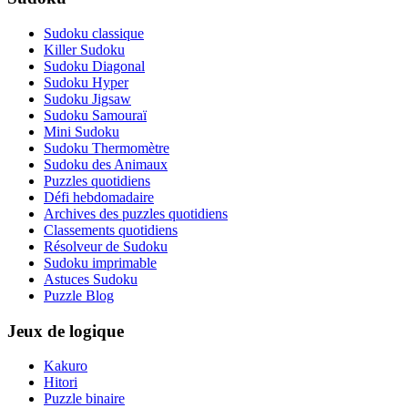
Sudoku classique
Killer Sudoku
Sudoku Diagonal
Sudoku Hyper
Sudoku Jigsaw
Sudoku Samouraï
Mini Sudoku
Sudoku Thermomètre
Sudoku des Animaux
Puzzles quotidiens
Défi hebdomadaire
Archives des puzzles quotidiens
Classements quotidiens
Résolveur de Sudoku
Sudoku imprimable
Astuces Sudoku
Puzzle Blog
Jeux de logique
Kakuro
Hitori
Puzzle binaire