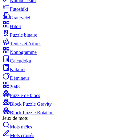
Number Path
Futoshiki
Gratte-ciel
Hitori
Puzzle binaire
Tentes et Arbres
Nonogramme
Calcudoku
Kakuro
Démineur
2048
Puzzle de blocs
Block Puzzle Gravity
Block Puzzle Rotation
Jeux de mots
Mots mêlés
Mots croisés