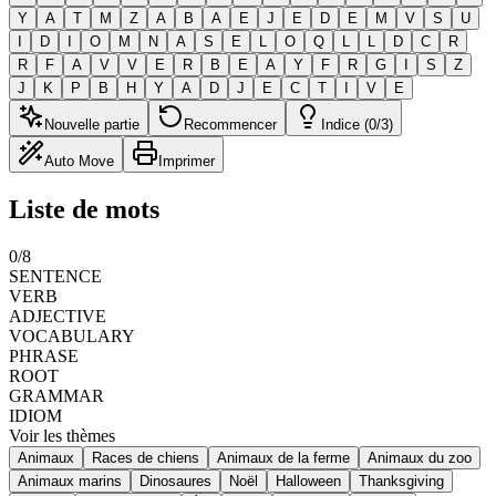
Y
A
T
M
Z
A
B
A
E
J
E
D
E
M
V
S
U
I
D
I
O
M
N
A
S
E
L
O
Q
L
L
D
C
R
R
F
A
V
V
E
R
B
E
A
Y
F
R
G
I
S
Z
J
K
P
B
H
Y
A
D
J
E
C
T
I
V
E
Nouvelle partie
Recommencer
Indice (0/3)
Auto Move
Imprimer
Liste de mots
0
/
8
SENTENCE
VERB
ADJECTIVE
VOCABULARY
PHRASE
ROOT
GRAMMAR
IDIOM
Voir les thèmes
Animaux
Races de chiens
Animaux de la ferme
Animaux du zoo
Animaux marins
Dinosaures
Noël
Halloween
Thanksgiving