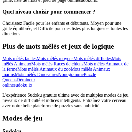
grille, liste de mots et pied de page onlinesudoku.io.
Quel niveau choisir pour commencer ?
Choisissez Facile pour les enfants et débutants, Moyen pour une
grille équilibrée, et Difficile pour des listes plus longues et toutes les
directions.
Plus de mots mêlés et jeux de logique
Mots mêlés faciles
Mots mêlés moyens
Mots mêlés difficiles
Mots
mêlés Animaux
Mots mêlés Races de chiens
Mots mêlés Animaux de
la ferme
Mots mêlés Animaux du zoo
Mots mêlés Animaux
marins
Mots mêlés Dinosaures
Nonogramme
Puzzle
Queens
Démineur
onlinesudoku.io
L'expérience Sudoku gratuite ultime avec de multiples modes de jeu,
niveaux de difficulté et indices intelligents. Entraînez votre cerveau
avec notre belle plateforme de puzzles sans publicité.
Modes de jeu
Sudoku