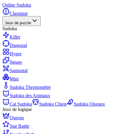
Online Sudoku
Classique
Jeux de puzzle
Sudoku
Killer
Diagonal
Hyper
Jigsaw
Samouraï
Mini
Sudoku Thermomètre
Sudoku des Animaux
Cat Sudoku
Sudoku Chien
Sudoku Oiseaux
Jeux de logique
Queens
Star Battle